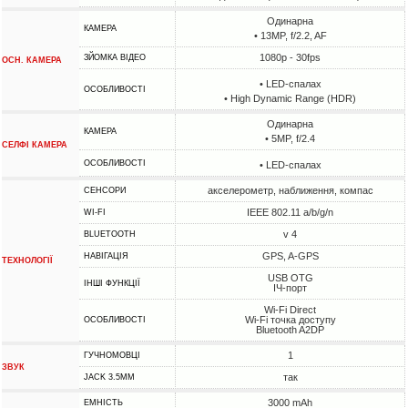
Одинарна
КАМЕРА
• 13MP, f/2.2, AF
1080p - 30fps
ЗЙОМКА ВІДЕО
ОСН. КАМЕРА
• LED-спалах
ОСОБЛИВОСТІ
• High Dynamic Range (HDR)
Одинарна
КАМЕРА
• 5MP, f/2.4
СЕЛФІ КАМЕРА
ОСОБЛИВОСТІ
• LED-спалах
акселерометр, наближення, компас
СЕНСОРИ
IEEE 802.11 a/b/g/n
WI-FI
v 4
BLUETOOTH
GPS, A-GPS
НАВІГАЦІЯ
ТЕХНОЛОГІЇ
USB OTG
ІНШІ ФУНКЦІЇ
ІЧ-порт
Wi-Fi Direct
Wi-Fi точка доступу
ОСОБЛИВОСТІ
Bluetooth A2DP
1
ГУЧНОМОВЦІ
ЗВУК
так
JACK 3.5MM
3000 mAh
ЕМНІСТЬ