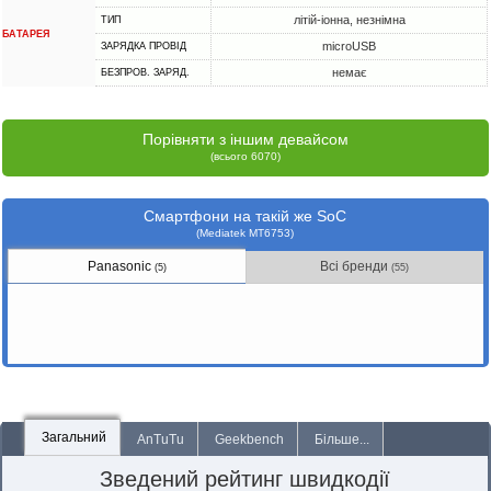
літій-іонна, незнімна
ТИП
БАТАРЕЯ
microUSB
ЗАРЯДКА ПРОВІД
немає
БЕЗПРОВ. ЗАРЯД.
Порівняти з іншим девайсом
(всього 6070)
Смартфони на такій же SoC
(Mediatek MT6753)
Panasonic
Всі бренди
(5)
(55)
Загальний
AnTuTu
Geekbench
Більше...
Зведений рейтинг швидкодії