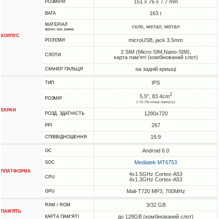
151 x 76 x 7.7 mm
РОЗМІРИ
163 г
ВАГА
МАТЕРІАЛ
скло, метал, метал
фронт, низ, рамка
КОРПУС
microUSB, jack 3.5mm
РОЗ'ЄМИ
2 SIM (Micro-SIM,Nano-SIM),
СЛОТИ
карта пам'яті (комбінований слот)
на задній кришці
СКАНЕР ПАЛЬЦЯ
IPS
ТИП
2
5.5", 83.4cm
РОЗМІР
(~72.7% площі корпусу)
ЕКРАН
1280x720
РОЗД. ЗДАТНІСТЬ
267
PPI
16:9
СПІВВІДНОШЕННЯ
Android 6.0
ОС
Mediatek MT6753
SOC
ПЛАТФОРМА
4x1.5GHz Cortex-A53
CPU
4x1.3GHz Cortex-A53
Mali-T720 MP3, 700MHz
GPU
3/32 GB
RAM / ROM
ПАМ'ЯТЬ
до 128GB (комбінований слот)
КАРТА ПАМ'ЯТІ