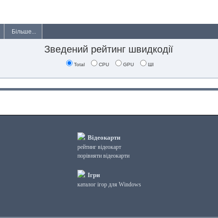
Більше...
Зведений рейтинг швидкодії
Total
CPU
GPU
ШІ
Відеокарти
рейтинг відеокарт
порівняти відеокарти
Ігри
каталог ігор для Windows