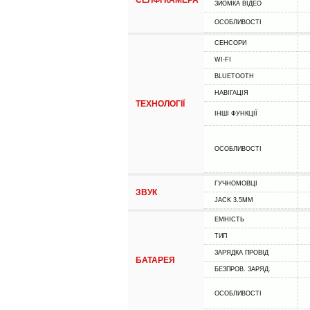
СЕЛФІ КАМЕРА
ЗЙОМКА ВІДЕО
ОСОБЛИВОСТІ
СЕНСОРИ
WI-FI
BLUETOOTH
НАВІГАЦІЯ
ТЕХНОЛОГІЇ
ІНШІ ФУНКЦІЇ
ОСОБЛИВОСТІ
ГУЧНОМОВЦІ
ЗВУК
JACK 3.5MM
ЕМНІСТЬ
ТИП
ЗАРЯДКА ПРОВІД
БАТАРЕЯ
БЕЗПРОВ. ЗАРЯД.
ОСОБЛИВОСТІ