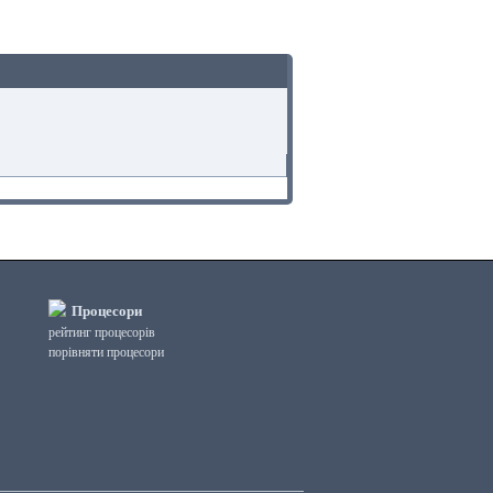
Процесори
рейтинг процесорів
порівняти процесори