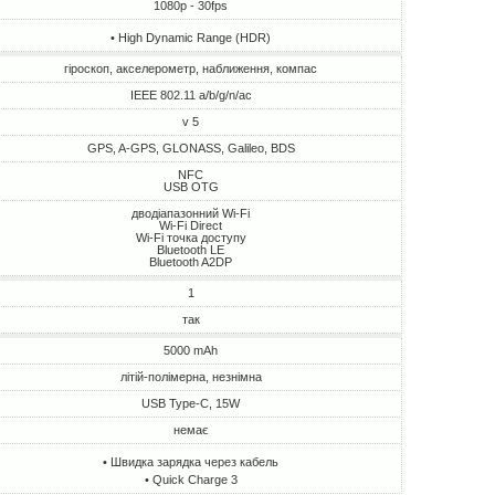
1080p - 30fps
• High Dynamic Range (HDR)
гіроскоп, акселерометр, наближення, компас
IEEE 802.11 a/b/g/n/ac
v 5
GPS, A-GPS, GLONASS, Galileo, BDS
NFC
USB OTG
дводіапазонний Wi-Fi
Wi-Fi Direct
Wi-Fi точка доступу
Bluetooth LE
Bluetooth A2DP
1
так
5000 mAh
літій-полімерна, незнімна
USB Type-C, 15W
немає
• Швидка зарядка через кабель
• Quick Charge 3