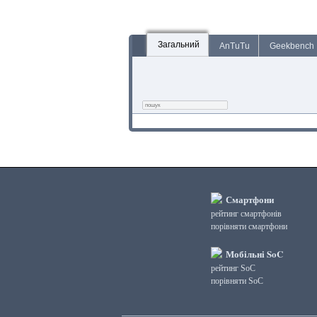
Загальний
AnTuTu
Geekbench
Смартфони
рейтинг смартфонів
порівняти смартфони
Мобільні SoC
рейтинг SoC
порівняти SoC