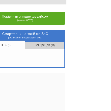
Порівняти з іншим девайсом
(всього 6070)
Смартфони на такій же SoC
(Qualcomm Snapdragon 665)
HTC
Всі бренди
(1)
(37)