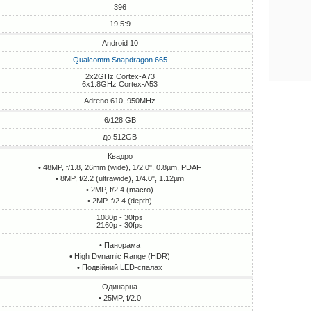
396
19.5:9
Android 10
Qualcomm Snapdragon 665
2x2GHz Cortex-A73
6x1.8GHz Cortex-A53
Adreno 610, 950MHz
6/128 GB
до 512GB
Квадро
• 48MP, f/1.8, 26mm (wide), 1/2.0", 0.8µm, PDAF
• 8MP, f/2.2 (ultrawide), 1/4.0", 1.12µm
• 2MP, f/2.4 (macro)
• 2MP, f/2.4 (depth)
1080p - 30fps
2160p - 30fps
• Панорама
• High Dynamic Range (HDR)
• Подвійний LED-спалах
Одинарна
• 25MP, f/2.0