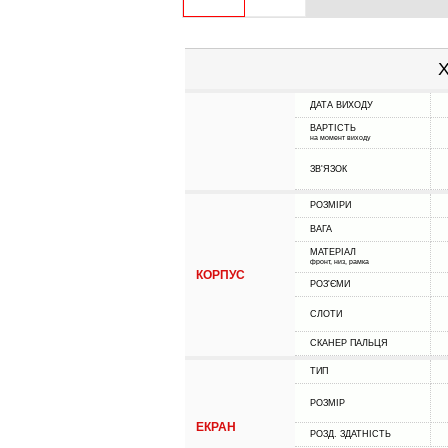
Х
ДАТА ВИХОДУ
ВАРТІСТЬ
на момент виходу
ЗВ'ЯЗОК
РОЗМІРИ
ВАГА
МАТЕРІАЛ
фронт, низ, рамка
КОРПУС
РОЗ'ЄМИ
СЛОТИ
СКАНЕР ПАЛЬЦЯ
ТИП
РОЗМІР
ЕКРАН
РОЗД. ЗДАТНІСТЬ