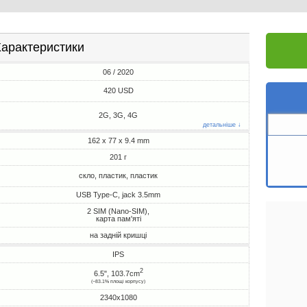
арактеристики
06 / 2020
420 USD
2G, 3G, 4G
детальніше ↓
162 x 77 x 9.4 mm
201 г
скло, пластик, пластик
USB Type-C, jack 3.5mm
2 SIM (Nano-SIM),
карта пам'яті
на задній кришці
IPS
2
6.5", 103.7cm
(~83.1% площі корпусу)
2340x1080