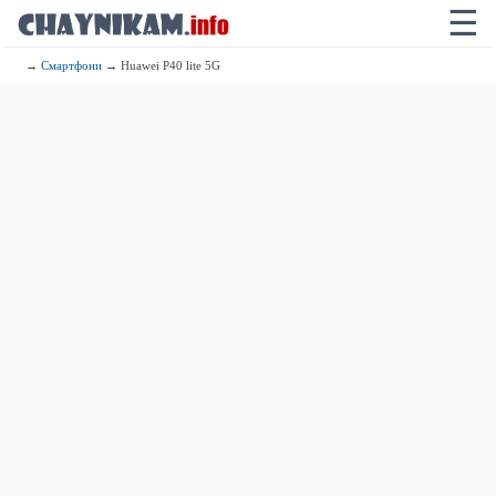
☰
→
Смартфони
→ Huawei P40 lite 5G