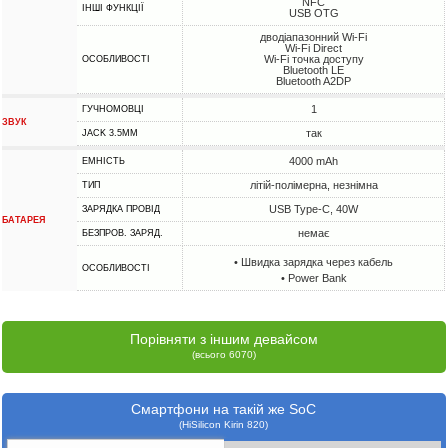
NFC
ІНШІ ФУНКЦІЇ
USB OTG
дводіапазонний Wi-Fi
Wi-Fi Direct
Wi-Fi точка доступу
ОСОБЛИВОСТІ
Bluetooth LE
Bluetooth A2DP
1
ГУЧНОМОВЦІ
ЗВУК
так
JACK 3.5MM
4000 mAh
ЕМНІСТЬ
літій-полімерна, незнімна
ТИП
USB Type-C, 40W
ЗАРЯДКА ПРОВІД
БАТАРЕЯ
немає
БЕЗПРОВ. ЗАРЯД.
• Швидка зарядка через кабель
ОСОБЛИВОСТІ
• Power Bank
Порівняти з іншим девайсом
(всього 6070)
Смартфони на такій же SoC
(HiSilicon Kirin 820)