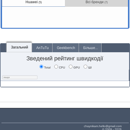
Huawei
Всі бренди
(5)
(7)
Загальний
AnTuTu
Geekbench
Більше...
Зведений рейтинг швидкодії
Total
CPU
GPU
ШІ
chaynikam.hello@gmail.com
© 2009 - 2026