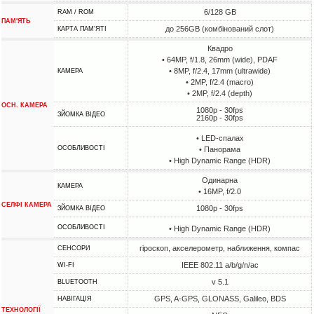
6/128 GB
RAM / ROM
ПАМ'ЯТЬ
до 256GB (комбінований слот)
КАРТА ПАМ'ЯТІ
Квадро
• 64MP, f/1.8, 26mm (wide), PDAF
• 8MP, f/2.4, 17mm (ultrawide)
КАМЕРА
• 2MP, f/2.4 (macro)
• 2MP, f/2.4 (depth)
ОСН. КАМЕРА
1080p - 30fps
ЗЙОМКА ВІДЕО
2160p - 30fps
• LED-спалах
ОСОБЛИВОСТІ
• Панорама
• High Dynamic Range (HDR)
Одинарна
КАМЕРА
• 16MP, f/2.0
СЕЛФІ КАМЕРА
1080p - 30fps
ЗЙОМКА ВІДЕО
ОСОБЛИВОСТІ
• High Dynamic Range (HDR)
гіроскоп, акселерометр, наближення, компас
СЕНСОРИ
IEEE 802.11 a/b/g/n/ac
WI-FI
v 5.1
BLUETOOTH
GPS, A-GPS, GLONASS, Galileo, BDS
НАВІГАЦІЯ
ТЕХНОЛОГІЇ