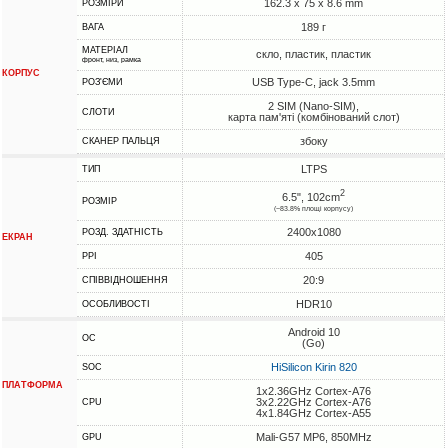
162.3 x 75 x 8.6 mm
РОЗМІРИ
189 г
ВАГА
МАТЕРІАЛ
скло, пластик, пластик
фронт, низ, рамка
КОРПУС
USB Type-C, jack 3.5mm
РОЗ'ЄМИ
2 SIM (Nano-SIM),
СЛОТИ
карта пам'яті (комбінований слот)
збоку
СКАНЕР ПАЛЬЦЯ
LTPS
ТИП
2
6.5", 102cm
РОЗМІР
(~83.8% площі корпусу)
2400x1080
РОЗД. ЗДАТНІСТЬ
ЕКРАН
405
PPI
20:9
СПІВВІДНОШЕННЯ
HDR10
ОСОБЛИВОСТІ
Android 10
ОС
(Go)
HiSilicon Kirin 820
SOC
ПЛАТФОРМА
1x2.36GHz Cortex-A76
3x2.22GHz Cortex-A76
CPU
4x1.84GHz Cortex-A55
Mali-G57 MP6, 850MHz
GPU