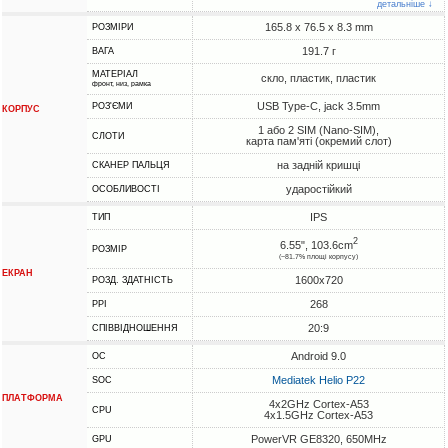
детальніше ↓
165.8 x 76.5 x 8.3 mm
РОЗМІРИ
191.7 г
ВАГА
МАТЕРІАЛ
скло, пластик, пластик
фронт, низ, рамка
USB Type-C, jack 3.5mm
РОЗ'ЄМИ
КОРПУС
1 або 2 SIM (Nano-SIM),
СЛОТИ
карта пам'яті (окремий слот)
на задній кришці
СКАНЕР ПАЛЬЦЯ
ударостійкий
ОСОБЛИВОСТІ
IPS
ТИП
2
6.55", 103.6cm
РОЗМІР
(~81.7% площі корпусу)
ЕКРАН
1600x720
РОЗД. ЗДАТНІСТЬ
268
PPI
20:9
СПІВВІДНОШЕННЯ
Android 9.0
ОС
Mediatek Helio P22
SOC
ПЛАТФОРМА
4x2GHz Cortex-A53
CPU
4x1.5GHz Cortex-A53
PowerVR GE8320, 650MHz
GPU