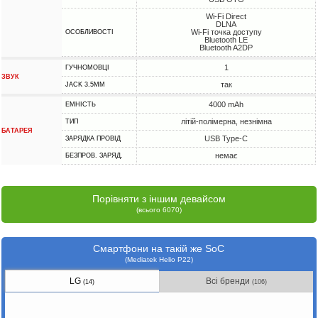
Wi-Fi Direct
DLNA
Wi-Fi точка доступу
ОСОБЛИВОСТІ
Bluetooth LE
Bluetooth A2DP
1
ГУЧНОМОВЦІ
ЗВУК
так
JACK 3.5MM
4000 mAh
ЕМНІСТЬ
літій-полімерна, незнімна
ТИП
БАТАРЕЯ
USB Type-C
ЗАРЯДКА ПРОВІД
немає
БЕЗПРОВ. ЗАРЯД.
Порівняти з іншим девайсом
(всього 6070)
Смартфони на такій же SoC
(Mediatek Helio P22)
LG
Всі бренди
(14)
(106)