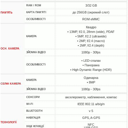
3/32 GB
RAM / ROM
до 256GB (окремий слот)
КАРТА ПАМ'ЯТІ
ПАМ'ЯТЬ
ROM eMMC
ОСОБЛИВОСТІ
Квадро
• 13MP, f/2.0, 28mm (wide), PDAF
• 5MP, f/2.2 (ultrawide)
КАМЕРА
• 2MP, f/2.4 (macro)
• 2MP, f/2.4 (depth)
ОСН. КАМЕРА
1080p - 30fps
ЗЙОМКА ВІДЕО
• LED-спалах
ОСОБЛИВОСТІ
• Панорама
• High Dynamic Range (HDR)
Одинарна
КАМЕРА
• 8MP
СЕЛФІ КАМЕРА
1080p - 30fps
ЗЙОМКА ВІДЕО
акселерометр, наближення, компас
СЕНСОРИ
IEEE 802.11 a/b/g/n
WI-FI
v 5
BLUETOOTH
GPS, A-GPS
НАВІГАЦІЯ
ТЕХНОЛОГІЇ
NFC
ІНШІ ФУНКЦІЇ
USB OTG