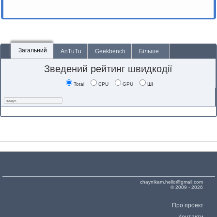
Загальний
AnTuTu
Geekbench
Більше...
Зведений рейтинг швидкодії
Total
CPU
GPU
ШІ
chaynikam.hello@gmail.com
© 2009 - 2026
Про проект