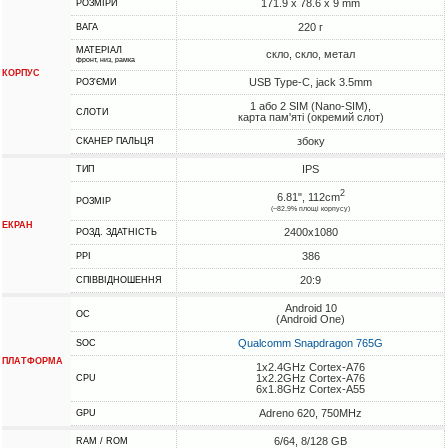
171.9 x 78.6 x 9 mm
РОЗМІРИ
220 г
ВАГА
МАТЕРІАЛ
скло, скло, метал
фронт, низ, рамка
КОРПУС
USB Type-C, jack 3.5mm
РОЗ'ЄМИ
1 або 2 SIM (Nano-SIM),
СЛОТИ
карта пам'яті (окремий слот)
збоку
СКАНЕР ПАЛЬЦЯ
IPS
ТИП
2
6.81", 112cm
РОЗМІР
(~82.9% площі корпусу)
ЕКРАН
2400x1080
РОЗД. ЗДАТНІСТЬ
386
PPI
20:9
СПІВВІДНОШЕННЯ
Android 10
ОС
(Android One)
Qualcomm Snapdragon 765G
SOC
ПЛАТФОРМА
1x2.4GHz Cortex-A76
1x2.2GHz Cortex-A76
CPU
6x1.8GHz Cortex-A55
Adreno 620, 750MHz
GPU
6/64, 8/128 GB
RAM / ROM