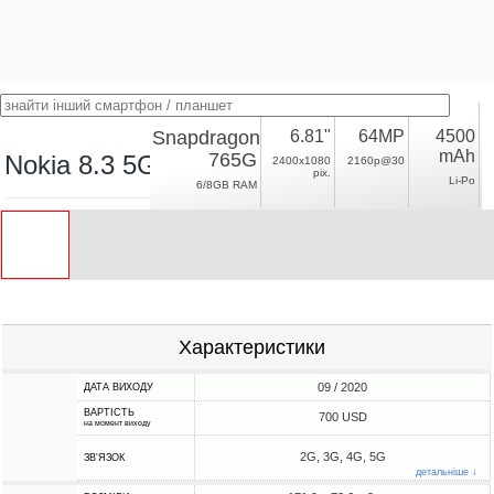
Snapdragon
6.81"
64MP
4500
mAh
765G
Nokia 8.3 5G
2400x1080
2160p@30
pix.
Li-Po
6/8GB RAM
Характеристики
09 / 2020
ДАТА ВИХОДУ
ВАРТІСТЬ
700 USD
на момент виходу
2G, 3G, 4G, 5G
ЗВ'ЯЗОК
детальніше ↓