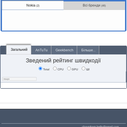
Nokia
Всі бренди
(2)
(46)
Загальний
AnTuTu
Geekbench
Більше...
Зведений рейтинг швидкодії
Total
CPU
GPU
ШІ
chaynikam.hello@gmail.com