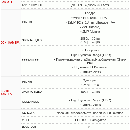
ПАМ'ЯТЬ
до 512GB (окремий слот)
КАРТА ПАМ'ЯТІ
Квадро
• 64MP, f/1.9 (wide), PDAF
• 12MP, f/2.2, 13mm (ultrawide), AF
КАМЕРА
• 2MP (macro)
• 2MP (depth)
1080p - 30fps
ЗЙОМКА ВІДЕО
2160p - 30fps
ОСН. КАМЕРА
• Панорама
• High Dynamic Range (HDR)
• Гіро-електронна стабілізація зображення (Gyro-
ОСОБЛИВОСТІ
EIS)
• Подвійний LED-спалах
• Оптика Zeiss
Одинарна
КАМЕРА
• 24MP, f/2.0
СЕЛФІ
1080p - 30fps
ЗЙОМКА ВІДЕО
КАМЕРА
• High Dynamic Range (HDR)
ОСОБЛИВОСТІ
• Оптика Zeiss
гіроскоп, акселерометр, наближення, компас
СЕНСОРИ
IEEE 802.11 a/b/g/n/ac
WI-FI
v 5
BLUETOOTH