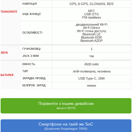
GPS, A-GPS, GLONASS, BDS
НАВІГАЦІЯ
NFC
ТЕХНОЛОГІЇ
USB OTG
ІНШІ ФУНКЦІЇ
FM-приймач
дводіапазонний Wi-Fi
Wi-Fi Direct
Wi-Fi точка доступу
ОСОБЛИВОСТІ
Bluetooth LE
Bluetooth EDR
Bluetooth A2DP
1
ГУЧНОМОВЦІ
ЗВУК
так
JACK 3.5MM
4500 mAh
ЕМНІСТЬ
літій-полімерна, незнімна
ТИП
БАТАРЕЯ
USB Type-C, 18W
ЗАРЯДКА ПРОВІД
немає
БЕЗПРОВ. ЗАРЯД.
Порівняти з іншим девайсом
(всього 6070)
Смартфони на такій же SoC
(Qualcomm Snapdragon 765G)