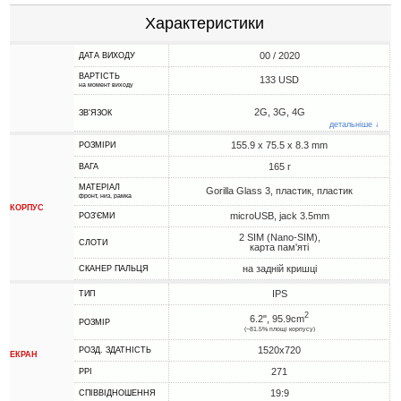
Характеристики
00 / 2020
ДАТА ВИХОДУ
ВАРТІСТЬ
133 USD
на момент виходу
2G, 3G, 4G
ЗВ'ЯЗОК
детальніше ↓
155.9 x 75.5 x 8.3 mm
РОЗМІРИ
165 г
ВАГА
МАТЕРІАЛ
Gorilla Glass 3, пластик, пластик
фронт, низ, рамка
КОРПУС
microUSB, jack 3.5mm
РОЗ'ЄМИ
2 SIM (Nano-SIM),
СЛОТИ
карта пам'яті
на задній кришці
СКАНЕР ПАЛЬЦЯ
IPS
ТИП
2
6.2", 95.9cm
РОЗМІР
(~81.5% площі корпусу)
1520x720
РОЗД. ЗДАТНІСТЬ
ЕКРАН
271
PPI
19:9
СПІВВІДНОШЕННЯ