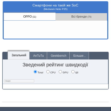
Смартфони на такій же SoC
(Mediatek Helio P35)
OPPO
Всі бренди
(11)
(75)
Загальний
AnTuTu
Geekbench
Більше...
Зведений рейтинг швидкодії
Total
CPU
GPU
ШІ