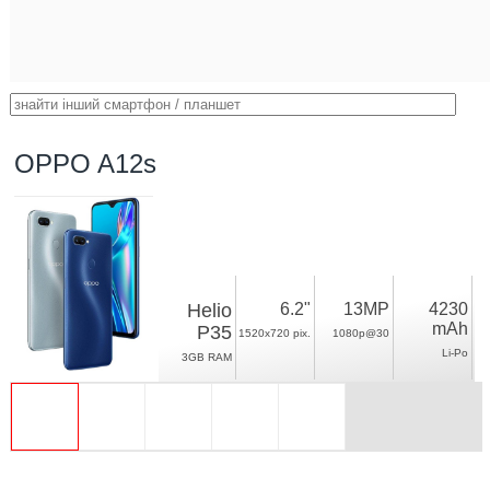
OPPO A12s
Helio
6.2"
13MP
4230
mAh
P35
1520x720 pix.
1080p@30
Li-Po
3GB RAM