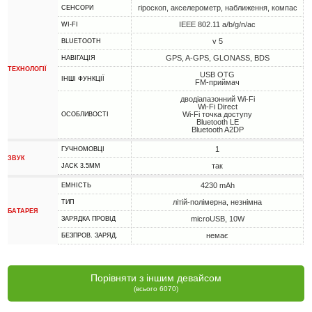
гіроскоп, акселерометр, наближення, компас
СЕНСОРИ
IEEE 802.11 a/b/g/n/ac
WI-FI
v 5
BLUETOOTH
GPS, A-GPS, GLONASS, BDS
НАВІГАЦІЯ
ТЕХНОЛОГІЇ
USB OTG
ІНШІ ФУНКЦІЇ
FM-приймач
дводіапазонний Wi-Fi
Wi-Fi Direct
Wi-Fi точка доступу
ОСОБЛИВОСТІ
Bluetooth LE
Bluetooth A2DP
1
ГУЧНОМОВЦІ
ЗВУК
так
JACK 3.5MM
4230 mAh
ЕМНІСТЬ
літій-полімерна, незнімна
ТИП
БАТАРЕЯ
microUSB, 10W
ЗАРЯДКА ПРОВІД
немає
БЕЗПРОВ. ЗАРЯД.
Порівняти з іншим девайсом
(всього 6070)