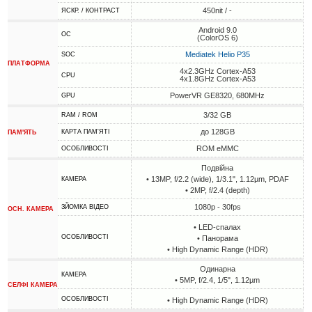
450nit / -
ЯСКР. / КОНТРАСТ
Android 9.0
ОС
(ColorOS 6)
Mediatek Helio P35
SOC
ПЛАТФОРМА
4x2.3GHz Cortex-A53
CPU
4x1.8GHz Cortex-A53
PowerVR GE8320, 680MHz
GPU
3/32 GB
RAM / ROM
до 128GB
КАРТА ПАМ'ЯТІ
ПАМ'ЯТЬ
ROM eMMC
ОСОБЛИВОСТІ
Подвійна
• 13MP, f/2.2 (wide), 1/3.1", 1.12µm, PDAF
КАМЕРА
• 2MP, f/2.4 (depth)
1080p - 30fps
ЗЙОМКА ВІДЕО
ОСН. КАМЕРА
• LED-спалах
ОСОБЛИВОСТІ
• Панорама
• High Dynamic Range (HDR)
Одинарна
КАМЕРА
• 5MP, f/2.4, 1/5", 1.12µm
СЕЛФІ КАМЕРА
ОСОБЛИВОСТІ
• High Dynamic Range (HDR)