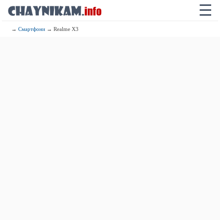
☰
→
Смартфони
→ Realme X3