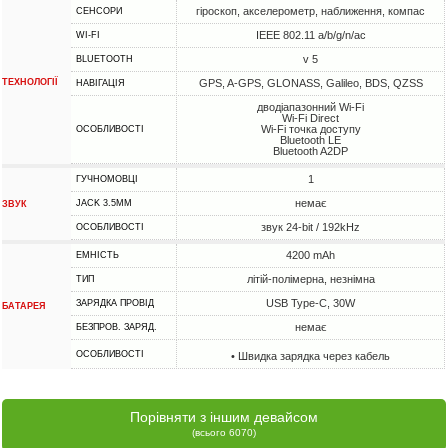
гіроскоп, акселерометр, наближення, компас
СЕНСОРИ
IEEE 802.11 a/b/g/n/ac
WI-FI
v 5
BLUETOOTH
ТЕХНОЛОГІЇ
GPS, A-GPS, GLONASS, Galileo, BDS, QZSS
НАВІГАЦІЯ
дводіапазонний Wi-Fi
Wi-Fi Direct
Wi-Fi точка доступу
ОСОБЛИВОСТІ
Bluetooth LE
Bluetooth A2DP
1
ГУЧНОМОВЦІ
немає
JACK 3.5MM
ЗВУК
звук 24-bit / 192kHz
ОСОБЛИВОСТІ
4200 mAh
ЕМНІСТЬ
літій-полімерна, незнімна
ТИП
USB Type-C, 30W
ЗАРЯДКА ПРОВІД
БАТАРЕЯ
немає
БЕЗПРОВ. ЗАРЯД.
ОСОБЛИВОСТІ
• Швидка зарядка через кабель
Порівняти з іншим девайсом
(всього 6070)