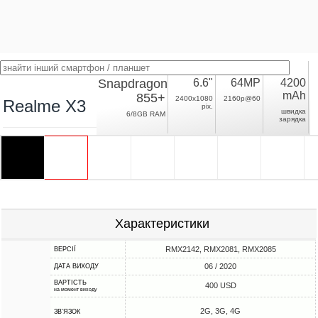
Snapdragon
6.6"
64MP
4200
mAh
855+
2400x1080
2160p@60
Realme X3
pix.
швидка
6/8GB RAM
зарядка
Характеристики
RMX2142, RMX2081, RMX2085
ВЕРСІЇ
06 / 2020
ДАТА ВИХОДУ
ВАРТІСТЬ
400 USD
на момент виходу
2G, 3G, 4G
ЗВ'ЯЗОК