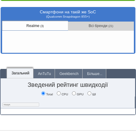
Смартфони на такій же SoC
(Qualcomm Snapdragon 855+)
Realme
Всі бренди
(3)
(21)
Загальний
AnTuTu
Geekbench
Більше...
Зведений рейтинг швидкодії
Total
CPU
GPU
ШІ