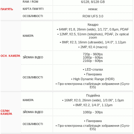
6/128, 8/128 GB
RAM / ROM
немає
КАРТА ПАМ'ЯТІ
ПАМ'ЯТЬ
ROM UFS 3.0
ОСОБЛИВОСТІ
Квадро
• 64MP, f/1.8, 26mm (wide), 1/1.72", 0.8µm, PDAF
• 12MP, f/2.5, 51mm (telephoto), PDAF, 2x optical
КАМЕРА
zoom
• 8MP, f/2.3, 16mm (ultrawide), 1/4.0", 1.12µm
• 2MP, f/2.4 (macro)
720p - 960fps
ОСН. КАМЕРА
1080p - 60fps
ЗЙОМКА ВІДЕО
2160p - 60fps
• LED-спалах
• Панорама
ОСОБЛИВОСТІ
• High Dynamic Range (HDR)
• Гіро-електронна стабілізація зображення (Gyro-
EIS)
Подвійна
• 16MP, f/2.0, 26mm (wide), 1/3.06", 1.0µm
КАМЕРА
• 8MP, f/2.2, 1/4.0", 1.12µm
СЕЛФІ
1080p - 30fps
ЗЙОМКА ВІДЕО
КАМЕРА
• Панорама
ОСОБЛИВОСТІ
• Гіро-електронна стабілізація зображення (Gyro-
EIS)