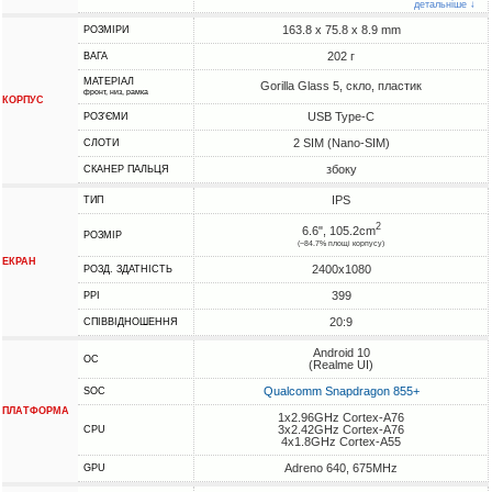
детальніше ↓
163.8 x 75.8 x 8.9 mm
РОЗМІРИ
202 г
ВАГА
МАТЕРІАЛ
Gorilla Glass 5, скло, пластик
фронт, низ, рамка
КОРПУС
USB Type-C
РОЗ'ЄМИ
2 SIM (Nano-SIM)
СЛОТИ
збоку
СКАНЕР ПАЛЬЦЯ
IPS
ТИП
2
6.6", 105.2cm
РОЗМІР
(~84.7% площі корпусу)
ЕКРАН
2400x1080
РОЗД. ЗДАТНІСТЬ
399
PPI
20:9
СПІВВІДНОШЕННЯ
Android 10
ОС
(Realme UI)
Qualcomm Snapdragon 855+
SOC
ПЛАТФОРМА
1x2.96GHz Cortex-A76
3x2.42GHz Cortex-A76
CPU
4x1.8GHz Cortex-A55
Adreno 640, 675MHz
GPU