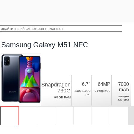
Samsung Galaxy M51 NFC
Snapdragon
6.7"
64MP
7000
mAh
730G
2400x1080
2160p@30
pix.
швидка
6/8GB RAM
зарядка