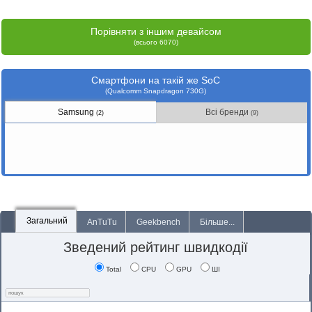
Порівняти з іншим девайсом
(всього 6070)
Смартфони на такій же SoC
(Qualcomm Snapdragon 730G)
Samsung
Всі бренди
(2)
(9)
Загальний
AnTuTu
Geekbench
Більше...
Зведений рейтинг швидкодії
Total
CPU
GPU
ШІ