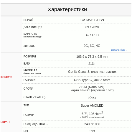
Характеристики
SM-M515F/DSN
ВЕРСІЇ
09 / 2020
ДАТА ВИХОДУ
ВАРТІСТЬ
427 USD
на момент виходу
2G, 3G, 4G
ЗВ'ЯЗОК
детальніше ↓
163.9 x 76.3 x 9.5 mm
РОЗМІРИ
213 г
ВАГА
МАТЕРІАЛ
Gorilla Glass 3, пластик, пластик
фронт, низ, рамка
КОРПУС
USB Type-C, jack 3.5mm
РОЗ'ЄМИ
2 SIM (Nano-SIM),
СЛОТИ
карта пам'яті (окремий слот)
збоку
СКАНЕР ПАЛЬЦЯ
Super AMOLED
ТИП
2
6.7", 108.4cm
РОЗМІР
(~86.7% площі корпусу)
ЕКРАН
2400x1080
РОЗД. ЗДАТНІСТЬ
393
PPI