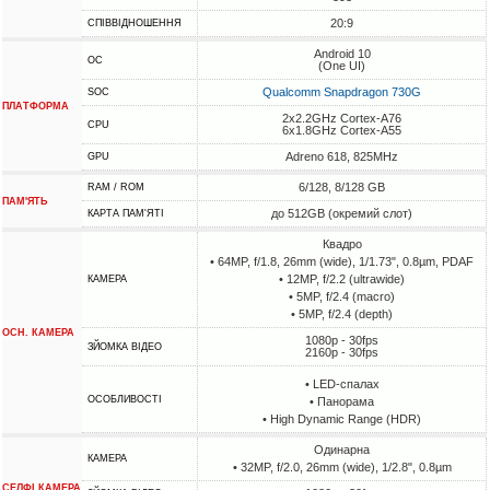
20:9
СПІВВІДНОШЕННЯ
Android 10
ОС
(One UI)
Qualcomm Snapdragon 730G
SOC
ПЛАТФОРМА
2x2.2GHz Cortex-A76
CPU
6x1.8GHz Cortex-A55
Adreno 618, 825MHz
GPU
6/128, 8/128 GB
RAM / ROM
ПАМ'ЯТЬ
до 512GB (окремий слот)
КАРТА ПАМ'ЯТІ
Квадро
• 64MP, f/1.8, 26mm (wide), 1/1.73", 0.8µm, PDAF
• 12MP, f/2.2 (ultrawide)
КАМЕРА
• 5MP, f/2.4 (macro)
• 5MP, f/2.4 (depth)
ОСН. КАМЕРА
1080p - 30fps
ЗЙОМКА ВІДЕО
2160p - 30fps
• LED-спалах
ОСОБЛИВОСТІ
• Панорама
• High Dynamic Range (HDR)
Одинарна
КАМЕРА
• 32MP, f/2.0, 26mm (wide), 1/2.8", 0.8µm
СЕЛФІ КАМЕРА