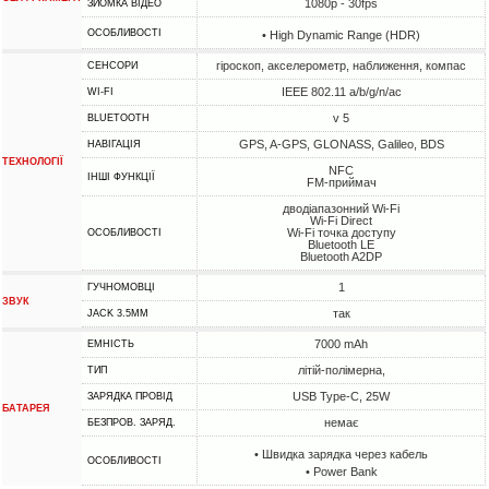
1080p - 30fps
ЗЙОМКА ВІДЕО
ОСОБЛИВОСТІ
• High Dynamic Range (HDR)
гіроскоп, акселерометр, наближення, компас
СЕНСОРИ
IEEE 802.11 a/b/g/n/ac
WI-FI
v 5
BLUETOOTH
GPS, A-GPS, GLONASS, Galileo, BDS
НАВІГАЦІЯ
ТЕХНОЛОГІЇ
NFC
ІНШІ ФУНКЦІЇ
FM-приймач
дводіапазонний Wi-Fi
Wi-Fi Direct
Wi-Fi точка доступу
ОСОБЛИВОСТІ
Bluetooth LE
Bluetooth A2DP
1
ГУЧНОМОВЦІ
ЗВУК
так
JACK 3.5MM
7000 mAh
ЕМНІСТЬ
літій-полімерна,
ТИП
USB Type-C, 25W
ЗАРЯДКА ПРОВІД
БАТАРЕЯ
немає
БЕЗПРОВ. ЗАРЯД.
• Швидка зарядка через кабель
ОСОБЛИВОСТІ
• Power Bank