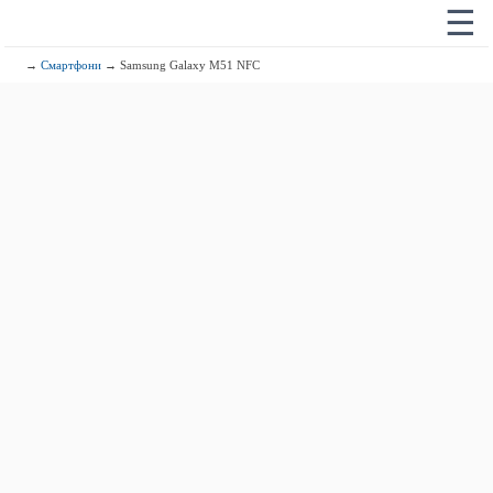
☰
→
Смартфони
→ Samsung Galaxy M51 NFC