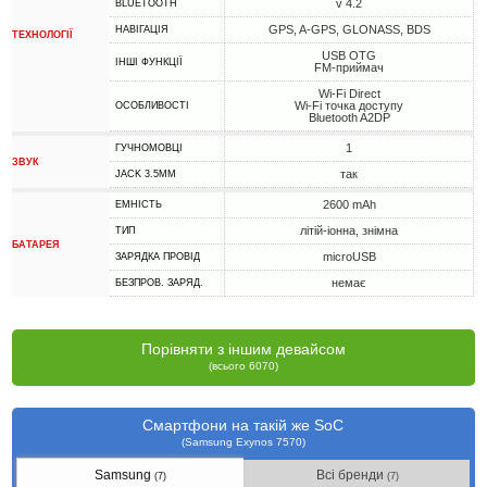
v 4.2
BLUETOOTH
GPS, A-GPS, GLONASS, BDS
НАВІГАЦІЯ
ТЕХНОЛОГІЇ
USB OTG
ІНШІ ФУНКЦІЇ
FM-приймач
Wi-Fi Direct
Wi-Fi точка доступу
ОСОБЛИВОСТІ
Bluetooth A2DP
1
ГУЧНОМОВЦІ
ЗВУК
так
JACK 3.5MM
2600 mAh
ЕМНІСТЬ
літій-іонна, знімна
ТИП
БАТАРЕЯ
microUSB
ЗАРЯДКА ПРОВІД
немає
БЕЗПРОВ. ЗАРЯД.
Порівняти з іншим девайсом
(всього 6070)
Смартфони на такій же SoC
(Samsung Exynos 7570)
Samsung
Всі бренди
(7)
(7)