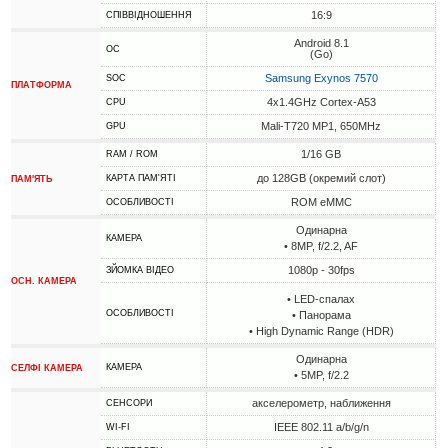
16:9
СПІВВІДНОШЕННЯ
Android 8.1
ОС
(Go)
Samsung Exynos 7570
SOC
ПЛАТФОРМА
4x1.4GHz Cortex-A53
CPU
Mali-T720 MP1, 650MHz
GPU
1/16 GB
RAM / ROM
до 128GB (окремий слот)
КАРТА ПАМ'ЯТІ
ПАМ'ЯТЬ
ROM eMMC
ОСОБЛИВОСТІ
Одинарна
КАМЕРА
• 8MP, f/2.2, AF
1080p - 30fps
ЗЙОМКА ВІДЕО
ОСН. КАМЕРА
• LED-спалах
ОСОБЛИВОСТІ
• Панорама
• High Dynamic Range (HDR)
Одинарна
КАМЕРА
СЕЛФІ КАМЕРА
• 5MP, f/2.2
акселерометр, наближення
СЕНСОРИ
IEEE 802.11 a/b/g/n
WI-FI