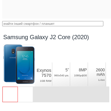
Samsung Galaxy J2 Core (2020)
Exynos
5"
8MP
2600
mAh
7570
960x540 pix.
1080p@30
Li-Ion
1GB RAM