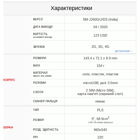
Характеристики
SM-J260GU/DS (India)
ВЕРСІЇ
04 / 2020
ДАТА ВИХОДУ
ВАРТІСТЬ
123 USD
на момент виходу
2G, 3G, 4G
ЗВ'ЯЗОК
детальніше ↓
143.4 x 72.1 x 8.9 mm
РОЗМІРИ
154 г
ВАГА
МАТЕРІАЛ
скло, пластик, пластик
фронт, низ, рамка
КОРПУС
microUSB, jack 3.5mm
РОЗ'ЄМИ
2 SIM (Micro-SIM),
СЛОТИ
карта пам'яті (окремий слот)
немає
СКАНЕР ПАЛЬЦЯ
PLS
ТИП
2
5", 68.9cm
РОЗМІР
(~66.7% площі корпусу)
ЕКРАН
960x540
РОЗД. ЗДАТНІСТЬ
220
PPI