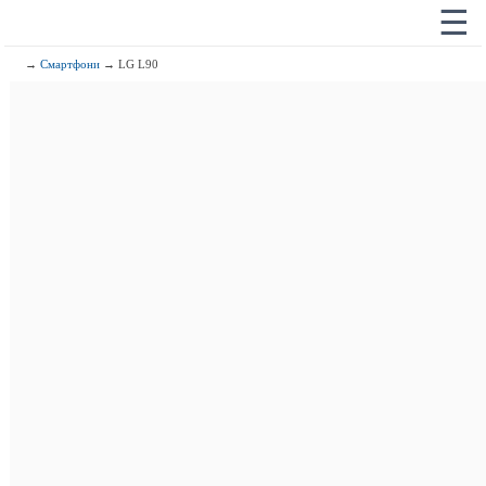
☰
→
Смартфони
→ LG L90