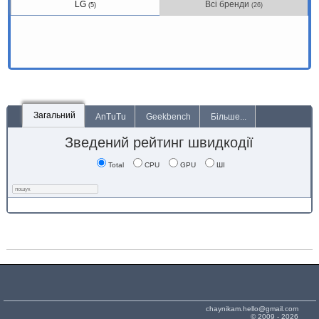
LG
Всі бренди
(5)
(26)
Загальний
AnTuTu
Geekbench
Більше...
Зведений рейтинг швидкодії
Total
CPU
GPU
ШІ
chaynikam.hello@gmail.com
© 2009 - 2026