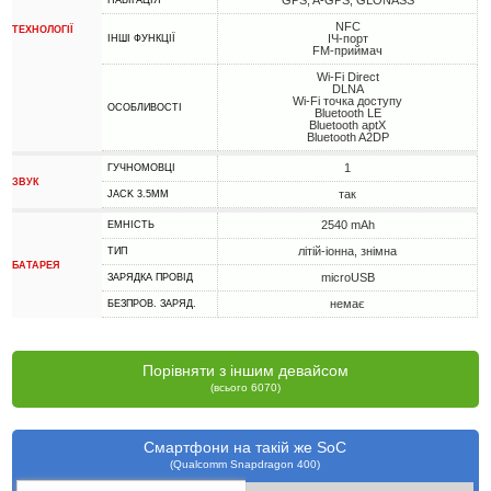
GPS, A-GPS, GLONASS
НАВІГАЦІЯ
NFC
ТЕХНОЛОГІЇ
ІЧ-порт
ІНШІ ФУНКЦІЇ
FM-приймач
Wi-Fi Direct
DLNA
Wi-Fi точка доступу
ОСОБЛИВОСТІ
Bluetooth LE
Bluetooth aptX
Bluetooth A2DP
1
ГУЧНОМОВЦІ
ЗВУК
так
JACK 3.5MM
2540 mAh
ЕМНІСТЬ
літій-іонна, знімна
ТИП
БАТАРЕЯ
microUSB
ЗАРЯДКА ПРОВІД
немає
БЕЗПРОВ. ЗАРЯД.
Порівняти з іншим девайсом
(всього 6070)
Смартфони на такій же SoC
(Qualcomm Snapdragon 400)