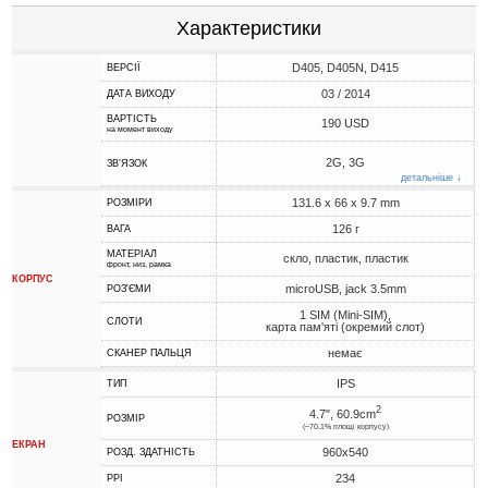
Характеристики
D405, D405N, D415
ВЕРСІЇ
03 / 2014
ДАТА ВИХОДУ
ВАРТІСТЬ
190 USD
на момент виходу
2G, 3G
ЗВ'ЯЗОК
детальніше ↓
131.6 x 66 x 9.7 mm
РОЗМІРИ
126 г
ВАГА
МАТЕРІАЛ
скло, пластик, пластик
фронт, низ, рамка
КОРПУС
microUSB, jack 3.5mm
РОЗ'ЄМИ
1 SIM (Mini-SIM),
СЛОТИ
карта пам'яті (окремий слот)
немає
СКАНЕР ПАЛЬЦЯ
IPS
ТИП
2
4.7", 60.9cm
РОЗМІР
(~70.1% площі корпусу)
ЕКРАН
960x540
РОЗД. ЗДАТНІСТЬ
234
PPI