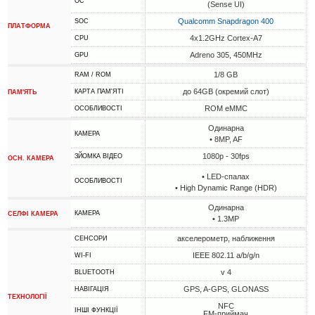
ОС
(Sense UI)
Qualcomm Snapdragon 400
SOC
ПЛАТФОРМА
4x1.2GHz Cortex-A7
CPU
Adreno 305, 450MHz
GPU
1/8 GB
RAM / ROM
до 64GB (окремий слот)
КАРТА ПАМ'ЯТІ
ПАМ'ЯТЬ
ROM eMMC
ОСОБЛИВОСТІ
Одинарна
КАМЕРА
• 8MP, AF
1080p - 30fps
ЗЙОМКА ВІДЕО
ОСН. КАМЕРА
• LED-спалах
ОСОБЛИВОСТІ
• High Dynamic Range (HDR)
Одинарна
КАМЕРА
СЕЛФІ КАМЕРА
• 1.3MP
акселерометр, наближення
СЕНСОРИ
IEEE 802.11 a/b/g/n
WI-FI
v 4
BLUETOOTH
GPS, A-GPS, GLONASS
НАВІГАЦІЯ
ТЕХНОЛОГІЇ
NFC
ІНШІ ФУНКЦІЇ
FM-приймач