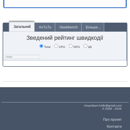
Загальний
AnTuTu
Geekbench
Більше...
Зведений рейтинг швидкодії
Total
CPU
GPU
ШІ
chaynikam.hello@gmail.com
© 2009 - 2026
Про проект
Контакти