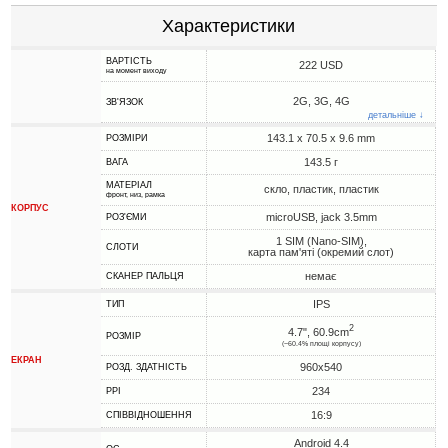
Характеристики
ВАРТІСТЬ
222 USD
на момент виходу
2G, 3G, 4G
ЗВ'ЯЗОК
детальніше ↓
143.1 x 70.5 x 9.6 mm
РОЗМІРИ
143.5 г
ВАГА
МАТЕРІАЛ
скло, пластик, пластик
фронт, низ, рамка
КОРПУС
microUSB, jack 3.5mm
РОЗ'ЄМИ
1 SIM (Nano-SIM),
СЛОТИ
карта пам'яті (окремий слот)
немає
СКАНЕР ПАЛЬЦЯ
IPS
ТИП
2
4.7", 60.9cm
РОЗМІР
(~60.4% площі корпусу)
ЕКРАН
960x540
РОЗД. ЗДАТНІСТЬ
234
PPI
16:9
СПІВВІДНОШЕННЯ
Android 4.4