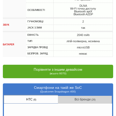
DLNA
Wi-Fi точка доступу
ОСОБЛИВОСТІ
Bluetooth aptX
Bluetooth A2DP
2
ГУЧНОМОВЦІ
ЗВУК
так
JACK 3.5MM
2040 mAh
ЕМНІСТЬ
літій-полімерна, незнімна
ТИП
БАТАРЕЯ
microUSB
ЗАРЯДКА ПРОВІД
немає
БЕЗПРОВ. ЗАРЯД.
Порівняти з іншим девайсом
(всього 6070)
Смартфони на такій же SoC
(Qualcomm Snapdragon 400)
HTC
Всі бренди
(6)
(26)