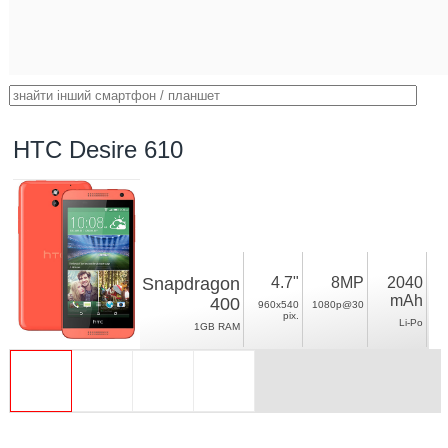
HTC Desire 610
Snapdragon
4.7"
8MP
2040
mAh
400
960x540
1080p@30
pix.
Li-Po
1GB RAM