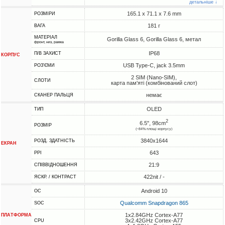
детальніше ↓
165.1 x 71.1 x 7.6 mm
РОЗМІРИ
181 г
ВАГА
МАТЕРІАЛ
Gorilla Glass 6, Gorilla Glass 6, метал
фронт, низ, рамка
IP68
П/В ЗАХИСТ
КОРПУС
USB Type-C, jack 3.5mm
РОЗ'ЄМИ
2 SIM (Nano-SIM),
СЛОТИ
карта пам'яті (комбінований слот)
немає
СКАНЕР ПАЛЬЦЯ
OLED
ТИП
2
6.5", 98cm
РОЗМІР
(~84% площі корпусу)
3840x1644
РОЗД. ЗДАТНІСТЬ
ЕКРАН
643
PPI
21:9
СПІВВІДНОШЕННЯ
422nit / -
ЯСКР. / КОНТРАСТ
Android 10
ОС
Qualcomm Snapdragon 865
SOC
1x2.84GHz Cortex-A77
ПЛАТФОРМА
3x2.42GHz Cortex-A77
CPU