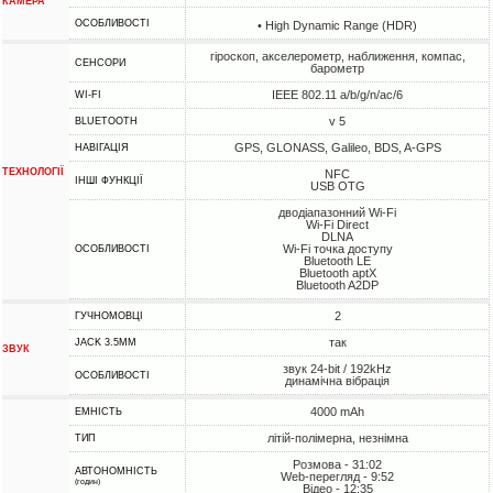
КАМЕРА
ОСОБЛИВОСТІ
• High Dynamic Range (HDR)
гіроскоп, акселерометр, наближення, компас,
СЕНСОРИ
барометр
IEEE 802.11 a/b/g/n/ac/6
WI-FI
v 5
BLUETOOTH
GPS, GLONASS, Galileo, BDS, A-GPS
НАВІГАЦІЯ
ТЕХНОЛОГІЇ
NFC
ІНШІ ФУНКЦІЇ
USB OTG
дводіапазонний Wi-Fi
Wi-Fi Direct
DLNA
Wi-Fi точка доступу
ОСОБЛИВОСТІ
Bluetooth LE
Bluetooth aptX
Bluetooth A2DP
2
ГУЧНОМОВЦІ
так
JACK 3.5MM
ЗВУК
звук 24-bit / 192kHz
ОСОБЛИВОСТІ
динамічна вібрація
4000 mAh
ЕМНІСТЬ
літій-полімерна, незнімна
ТИП
Розмова - 31:02
АВТОНОМНІСТЬ
Web-перегляд - 9:52
(годин)
Відео - 12:35