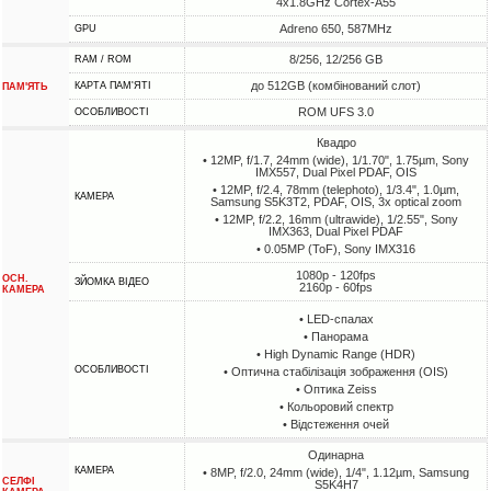
4x1.8GHz Cortex-A55
Adreno 650, 587MHz
GPU
8/256, 12/256 GB
RAM / ROM
до 512GB (комбінований слот)
КАРТА ПАМ'ЯТІ
ПАМ'ЯТЬ
ROM UFS 3.0
ОСОБЛИВОСТІ
Квадро
• 12MP, f/1.7, 24mm (wide), 1/1.70", 1.75µm, Sony
IMX557, Dual Pixel PDAF, OIS
• 12MP, f/2.4, 78mm (telephoto), 1/3.4", 1.0µm,
КАМЕРА
Samsung S5K3T2, PDAF, OIS, 3x optical zoom
• 12MP, f/2.2, 16mm (ultrawide), 1/2.55", Sony
IMX363, Dual Pixel PDAF
• 0.05MP (ToF), Sony IMX316
1080p - 120fps
ОСН.
ЗЙОМКА ВІДЕО
2160p - 60fps
КАМЕРА
• LED-спалах
• Панорама
• High Dynamic Range (HDR)
ОСОБЛИВОСТІ
• Оптична стабілізація зображення (OIS)
• Оптика Zeiss
• Кольоровий спектр
• Відстеження очей
Одинарна
КАМЕРА
• 8MP, f/2.0, 24mm (wide), 1/4", 1.12µm, Samsung
СЕЛФІ
S5K4H7