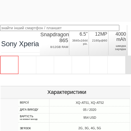
Snapdragon
6.5"
12MP
4000
mAh
865
3840x1644
2160p@60
Sony Xperia 1 II
pix.
швидка
8/12GB RAM
зарядка
Характеристики
XQ-AT51, XQ-AT52
ВЕРСІЇ
05 / 2020
ДАТА ВИХОДУ
ВАРТІСТЬ
954 USD
на момент виходу
2G, 3G, 4G, 5G
ЗВ'ЯЗОК