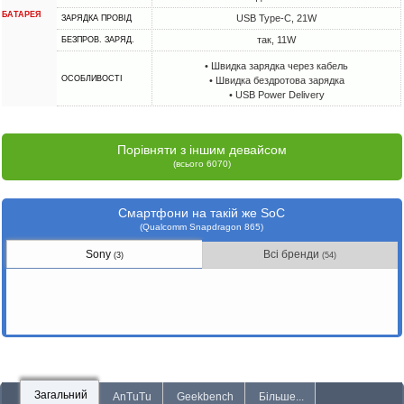
БАТАРЕЯ
USB Type-C, 21W
ЗАРЯДКА ПРОВІД
так, 11W
БЕЗПРОВ. ЗАРЯД.
• Швидка зарядка через кабель
ОСОБЛИВОСТІ
• Швидка бездротова зарядка
• USB Power Delivery
Порівняти з іншим девайсом
(всього 6070)
Смартфони на такій же SoC
(Qualcomm Snapdragon 865)
Sony
Всі бренди
(3)
(54)
Загальний
AnTuTu
Geekbench
Більше...