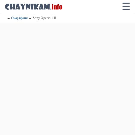
☰
→
Смартфони
→ Sony Xperia 1 II