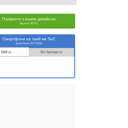
Порівняти з іншим девайсом
(всього 6070)
Смартфони на такій же SoC
(Intel Atom Z3735G)
Dell
Всі бренди
(1)
(6)