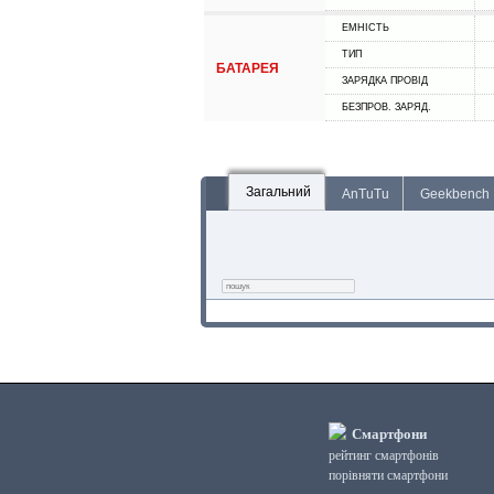
ЕМНІСТЬ
ТИП
БАТАРЕЯ
ЗАРЯДКА ПРОВІД
БЕЗПРОВ. ЗАРЯД.
Загальний
AnTuTu
Geekbench
Смартфони
рейтинг смартфонів
порівняти смартфони