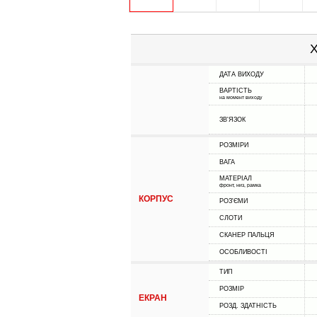
Х
ДАТА ВИХОДУ
ВАРТІСТЬ
на момент виходу
ЗВ'ЯЗОК
РОЗМІРИ
ВАГА
МАТЕРІАЛ
фронт, низ, рамка
КОРПУС
РОЗ'ЄМИ
СЛОТИ
СКАНЕР ПАЛЬЦЯ
ОСОБЛИВОСТІ
ТИП
РОЗМІР
ЕКРАН
РОЗД. ЗДАТНІСТЬ