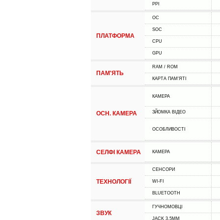
PPI
ОС
SOC
ПЛАТФОРМА
CPU
GPU
RAM / ROM
ПАМ'ЯТЬ
КАРТА ПАМ'ЯТІ
КАМЕРА
ЗЙОМКА ВІДЕО
ОСН. КАМЕРА
ОСОБЛИВОСТІ
СЕЛФІ КАМЕРА
КАМЕРА
СЕНСОРИ
ТЕХНОЛОГІЇ
WI-FI
BLUETOOTH
ГУЧНОМОВЦІ
ЗВУК
JACK 3.5MM