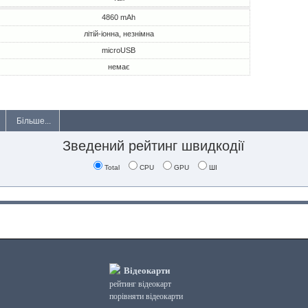
4860 mAh
літій-іонна, незнімна
microUSB
немає
Більше...
Зведений рейтинг швидкодії
Total
CPU
GPU
ШІ
Відеокарти
рейтинг відеокарт
порівняти відеокарти