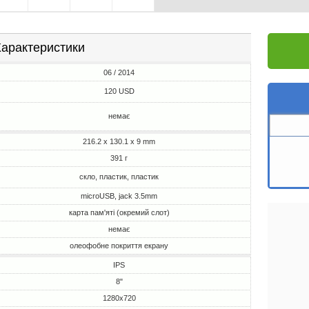
арактеристики
06 / 2014
120 USD
немає
216.2 x 130.1 x 9 mm
391 г
скло, пластик, пластик
microUSB, jack 3.5mm
карта пам'яті (окремий слот)
немає
олеофобне покриття екрану
IPS
8"
1280x720