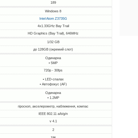
189
Windows 8
Intel Atom Z3735G
4x1.33GHz Bay Trail
HD Graphics (Bay Trail), 646MHz
1/32 GB
до 128GB (окремий слот)
Одинарна
• 5MP
720p - 30fps
• LED-спалах
• Автофокус (AF)
Одинарна
• 1.2MP
гіроскоп, акселерометр, наближення, компас
IEEE 802.11 a/b/g/n
v 4.1
2
так