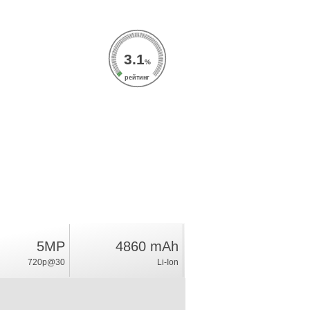
3.1
%
рейтинг
5MP
4860 mAh
720p@30
Li-Ion