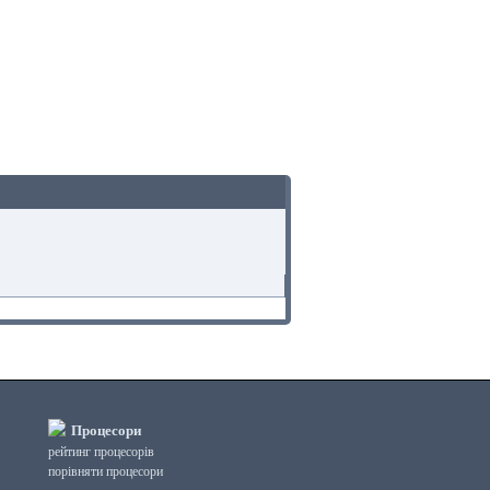
Процесори
рейтинг процесорів
порівняти процесори