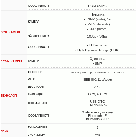
ROM eMMC
ОСОБЛИВОСТІ
Потрійна
• 13MP (wide), AF
КАМЕРА
• 5MP (ultrawide)
• 2MP (depth)
ОСН. КАМЕРА
1080p - 30fps
ЗЙОМКА ВІДЕО
• LED-спалах
ОСОБЛИВОСТІ
• High Dynamic Range (HDR)
Одинарна
КАМЕРА
СЕЛФІ КАМЕРА
• 8MP
акселерометр, наближення, компас
СЕНСОРИ
IEEE 802.11 a/b/g/n
WI-FI
v 4.2
BLUETOOTH
GPS, A-GPS
НАВІГАЦІЯ
ТЕХНОЛОГІЇ
USB OTG
ІНШІ ФУНКЦІЇ
FM-приймач
Wi-Fi точка доступу
Bluetooth LE
ОСОБЛИВОСТІ
Bluetooth A2DP
1
ГУЧНОМОВЦІ
ЗВУК
так
JACK 3.5MM