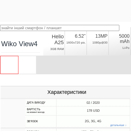
Helio
6.52"
13MP
5000
mAh
A25
Wiko View4
1600x720 pix.
1080p@30
Li-Po
3GB RAM
Характеристики
02 / 2020
ДАТА ВИХОДУ
ВАРТІСТЬ
178 USD
на момент виходу
2G, 3G, 4G
ЗВ'ЯЗОК
детальніше ↓