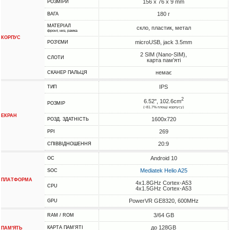
156 x 76 x 9 mm
РОЗМІРИ
180 г
ВАГА
МАТЕРІАЛ
скло, пластик, метал
фронт, низ, рамка
КОРПУС
microUSB, jack 3.5mm
РОЗ'ЄМИ
2 SIM (Nano-SIM),
СЛОТИ
карта пам'яті
немає
СКАНЕР ПАЛЬЦЯ
IPS
ТИП
2
6.52", 102.6cm
РОЗМІР
(~81.7% площі корпусу)
ЕКРАН
1600x720
РОЗД. ЗДАТНІСТЬ
269
PPI
20:9
СПІВВІДНОШЕННЯ
Android 10
ОС
Mediatek Helio A25
SOC
ПЛАТФОРМА
4x1.8GHz Cortex-A53
CPU
4x1.5GHz Cortex-A53
PowerVR GE8320, 600MHz
GPU
3/64 GB
RAM / ROM
до 128GB
КАРТА ПАМ'ЯТІ
ПАМ'ЯТЬ