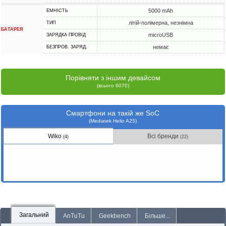
5000 mAh
ЕМНІСТЬ
літій-полімерна, незнімна
ТИП
БАТАРЕЯ
microUSB
ЗАРЯДКА ПРОВІД
немає
БЕЗПРОВ. ЗАРЯД.
Порівняти з іншим девайсом
(всього 6070)
Смартфони на такій же SoC
(Mediatek Helio A25)
Wiko
Всі бренди
(4)
(22)
Загальний
AnTuTu
Geekbench
Більше...