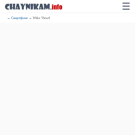
☰
→
Смартфони
→ Wiko View4