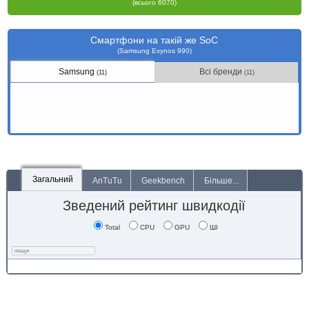
(всього 6070)
Смартфони на такій же SoC
(Samsung Exynos 990)
Samsung
Всі бренди
(11)
(11)
Загальний
AnTuTu
Geekbench
Більше...
Зведений рейтинг швидкодії
Total
CPU
GPU
ШІ