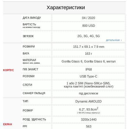
Характеристики
04 / 2020
ДАТА ВИХОДУ
ВАРТІСТЬ
800 USD
на момент виходу
2G, 3G, 4G, 5G
ЗВ'ЯЗОК
детальніше ↓
151.7 x 69.1 x 7.9 mm
РОЗМІРИ
163 г
ВАГА
МАТЕРІАЛ
Gorilla Glass 6, Gorilla Glass 6, метал
фронт, низ, рамка
IP68
П/В ЗАХИСТ
КОРПУС
USB Type-C
РОЗ'ЄМИ
1 або 2 SIM (Nano-SIM,e-SIM),
СЛОТИ
карта пам'яті (комбінований слот)
під дисплеєм
СКАНЕР ПАЛЬЦЯ
Dynamic AMOLED
ТИП
2
6.2", 93.8cm
РОЗМІР
(~89.5% площі корпусу)
3200x1440
РОЗД. ЗДАТНІСТЬ
ЕКРАН
563
PPI