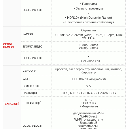
• Панорама
• Запис стереозвуку
ОСОБЛИВОСТІ
•
• HDR10+ (High Dynamic Range)
• Електронна і оптична стабілізація
Одинарна
КАМЕРА
• 10MP, f/2.2, 26mm (wide), 1/3.2", 1.22µm, Dual
Pixel PDAF
СЕЛФІ
1080p - 30fps
ЗЙОМКА ВІДЕО
КАМЕРА
2160p - 60fps
•
ОСОБЛИВОСТІ
• Dual video call
гіроскоп, акселерометр, наближення, компас,
СЕНСОРИ
барометр
IEEE 802.11 a/b/g/n/ac/6
WI-FI
v 5
BLUETOOTH
GPS, A-GPS, GLONASS, Galileo, BDS
НАВІГАЦІЯ
NFC
USB OTG
ІНШІ ФУНКЦІЇ
ТЕХНОЛОГІЇ
FM-приймач
дводіапазонний Wi-Fi
Wi-Fi Direct
Wi-Fi точка доступу
Bluetooth LE
Bluetooth A2DP
ОСОБЛИВОСТІ