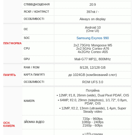
20:9
СПІВВІДНОШЕННЯ
397nit / -
ЯСКР. / КОНТРАСТ
Always on display
ОСОБЛИВОСТІ
Android 10
ОС
(One UI)
Samsung Exynos 990
SOC
ПЛАТФОРМА
2x2.73GHz Mongoose M5
2x2.5GHz Cortex-A76
CPU
4x2GHz Cortex-A55
Mali-G77 MP11, 800MHz
GPU
8/128, 12/128 GB
RAM / ROM
до 1024GB (комбінований слот)
КАРТА ПАМ'ЯТІ
ПАМ'ЯТЬ
ROM UFS 3.0
ОСОБЛИВОСТІ
Потрійна
• 12MP, f/1.8, 26mm (wide), Dual Pixel PDAF, OIS
• 64MP, f/2.0, 29mm (telephoto), 1/1.72", 0.8µm,
КАМЕРА
PDAF, OIS
• 12MP, f/2.2, 13mm (ultrawide), 1.4µm, Super
Steady video
720p - 960fps
1080p - 240fps
ЗЙОМКА ВІДЕО
ОСН.
2160p - 60fps
КАМЕРА
• LED-спалах