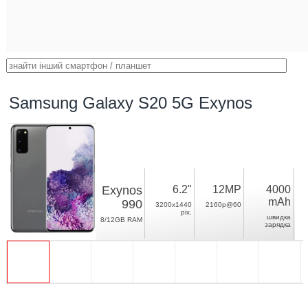
Samsung Galaxy S20 5G Exynos
Exynos
6.2"
12MP
4000
mAh
990
3200x1440
2160p@60
pix.
швидка
8/12GB RAM
зарядка