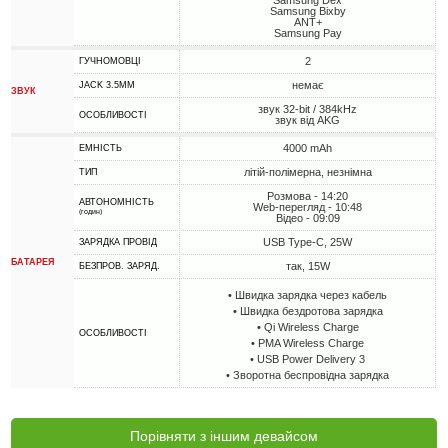
Samsung Dex
Samsung Bixby
ANT+
Samsung Pay
2
ГУЧНОМОВЦІ
немає
JACK 3.5MM
ЗВУК
звук 32-bit / 384kHz
ОСОБЛИВОСТІ
звук від AKG
4000 mAh
ЕМНІСТЬ
літій-полімерна, незнімна
ТИП
Розмова - 14:20
АВТОНОМНІСТЬ
Web-перегляд - 10:48
(годин)
Відео - 09:09
USB Type-C, 25W
ЗАРЯДКА ПРОВІД
БАТАРЕЯ
так, 15W
БЕЗПРОВ. ЗАРЯД.
• Швидка зарядка через кабель
• Швидка бездротова зарядка
• Qi Wireless Charge
ОСОБЛИВОСТІ
• PMA Wireless Charge
• USB Power Delivery 3
• Зворотна беспровідна зарядка
Порівняти з іншим девайсом