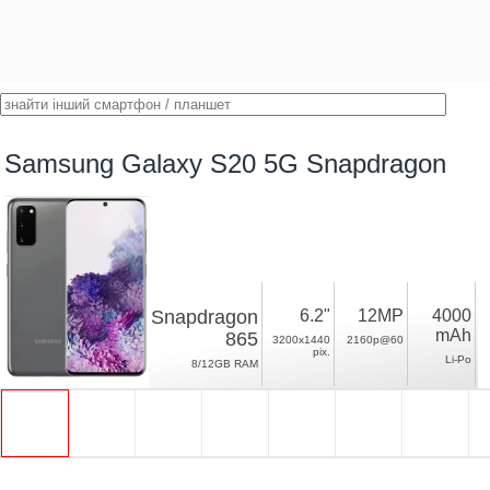
Samsung Galaxy S20 5G Snapdragon
Snapdragon
6.2"
12MP
4000
mAh
865
3200x1440
2160p@60
pix.
Li-Po
8/12GB RAM