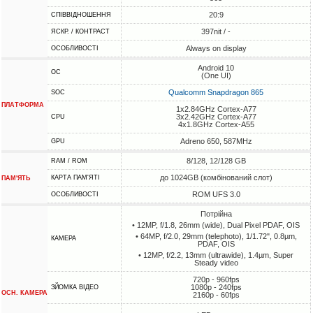
20:9
СПІВВІДНОШЕННЯ
397nit / -
ЯСКР. / КОНТРАСТ
Always on display
ОСОБЛИВОСТІ
Android 10
ОС
(One UI)
Qualcomm Snapdragon 865
SOC
ПЛАТФОРМА
1x2.84GHz Cortex-A77
3x2.42GHz Cortex-A77
CPU
4x1.8GHz Cortex-A55
Adreno 650, 587MHz
GPU
8/128, 12/128 GB
RAM / ROM
до 1024GB (комбінований слот)
КАРТА ПАМ'ЯТІ
ПАМ'ЯТЬ
ROM UFS 3.0
ОСОБЛИВОСТІ
Потрійна
• 12MP, f/1.8, 26mm (wide), Dual Pixel PDAF, OIS
• 64MP, f/2.0, 29mm (telephoto), 1/1.72", 0.8µm,
КАМЕРА
PDAF, OIS
• 12MP, f/2.2, 13mm (ultrawide), 1.4µm, Super
Steady video
720p - 960fps
1080p - 240fps
ЗЙОМКА ВІДЕО
ОСН. КАМЕРА
2160p - 60fps