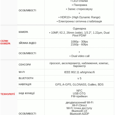
• LED-спалах
• Панорама
• Запис стереозвуку
ОСОБЛИВОСТІ
•
• HDR10+ (High Dynamic Range)
• Електронна і оптична стабілізація
Одинарна
КАМЕРА
• 10MP, f/2.2, 26mm (wide), 1/3.2", 1.22µm, Dual
Pixel PDAF
СЕЛФІ
1080p - 30fps
ЗЙОМКА ВІДЕО
КАМЕРА
2160p - 60fps
•
ОСОБЛИВОСТІ
• Dual video call
гіроскоп, акселерометр, наближення, компас,
СЕНСОРИ
барометр
IEEE 802.11 a/b/g/n/ac/6
WI-FI
v 5
BLUETOOTH
GPS, A-GPS, GLONASS, Galileo, BDS
НАВІГАЦІЯ
NFC
USB OTG
ІНШІ ФУНКЦІЇ
ТЕХНОЛОГІЇ
FM-приймач
дводіапазонний Wi-Fi
Wi-Fi Direct
Wi-Fi точка доступу
Bluetooth LE
Bluetooth A2DP
ОСОБЛИВОСТІ