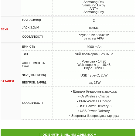
Samsung Dex
Samsung Bixby
ANT+
Samsung Pay
2
ГУЧНОМОВЦІ
немає
JACK 3.5MM
ЗВУК
звук 32-bit / 384kHz
ОСОБЛИВОСТІ
звук від AKG
4000 mAh
ЕМНІСТЬ
літій-полімерна, незнімна
ТИП
Розмова - 14:20
АВТОНОМНІСТЬ
Web-перегляд - 10:48
(годин)
Відео - 09:09
USB Type-C, 25W
ЗАРЯДКА ПРОВІД
БАТАРЕЯ
так, 15W
БЕЗПРОВ. ЗАРЯД.
• Швидка бездротова зарядка
• Qi Wireless Charge
• PMA Wireless Charge
ОСОБЛИВОСТІ
• USB Power Delivery 3
• USB Power Delivery
• Зворотна беспровідна зарядка
Порівняти з іншим девайсом