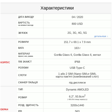
Характеристики
04 / 2020
ДАТА ВИХОДУ
ВАРТІСТЬ
800 USD
на момент виходу
2G, 3G, 4G, 5G
ЗВ'ЯЗОК
детальніше ↓
151.7 x 69.1 x 7.9 mm
РОЗМІРИ
163 г
ВАГА
МАТЕРІАЛ
Gorilla Glass 6, Gorilla Glass 6, метал
фронт, низ, рамка
IP68
П/В ЗАХИСТ
КОРПУС
USB Type-C
РОЗ'ЄМИ
1 або 2 SIM (Nano-SIM,e-SIM),
СЛОТИ
карта пам'яті (комбінований слот)
під дисплеєм
СКАНЕР ПАЛЬЦЯ
Dynamic AMOLED
ТИП
2
6.2", 93.8cm
РОЗМІР
(~89.5% площі корпусу)
3200x1440
РОЗД. ЗДАТНІСТЬ
ЕКРАН
563
PPI