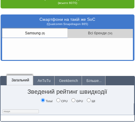
(всього 6070)
Смартфони на такій же SoC
(Qualcomm Snapdragon 865)
Samsung
Всі бренди
(8)
(54)
Загальний
AnTuTu
Geekbench
Більше...
Зведений рейтинг швидкодії
Total
CPU
GPU
ШІ