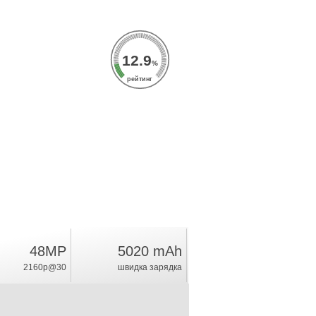
12.9
%
рейтинг
48MP
5020 mAh
2160p@30
швидка зарядка