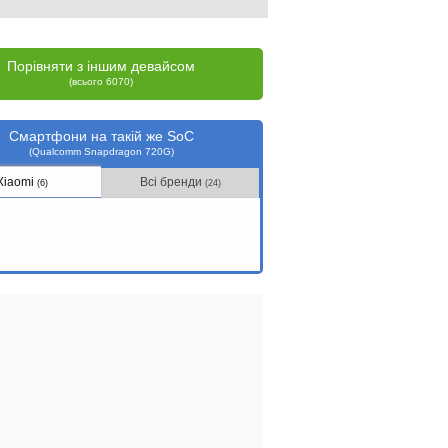
Порівняти з іншим девайсом
(всього 6070)
Смартфони на такій же SoC
(Qualcomm Snapdragon 720G)
Xiaomi
Всі бренди
(6)
(24)