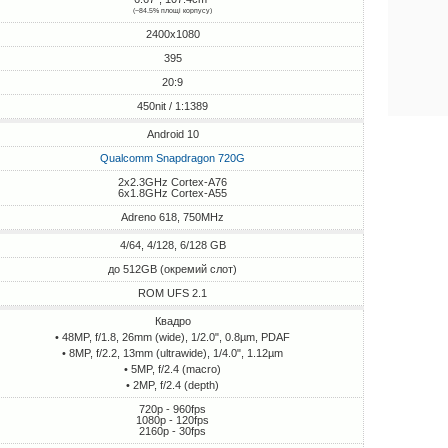
(~84.5% площі корпусу)
2400x1080
395
20:9
450nit / 1:1389
Android 10
Qualcomm Snapdragon 720G
2x2.3GHz Cortex-A76
6x1.8GHz Cortex-A55
Adreno 618, 750MHz
4/64, 4/128, 6/128 GB
до 512GB (окремий слот)
ROM UFS 2.1
Квадро
• 48MP, f/1.8, 26mm (wide), 1/2.0", 0.8µm, PDAF
• 8MP, f/2.2, 13mm (ultrawide), 1/4.0", 1.12µm
• 5MP, f/2.4 (macro)
• 2MP, f/2.4 (depth)
720p - 960fps
1080p - 120fps
2160p - 30fps