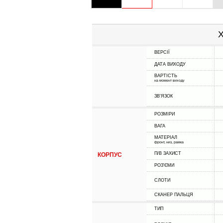
Х
ВЕРСІЇ
ДАТА ВИХОДУ
ВАРТІСТЬ
на момент виходу
ЗВ'ЯЗОК
РОЗМІРИ
ВАГА
МАТЕРІАЛ
фронт, низ, рамка
П/В ЗАХИСТ
КОРПУС
РОЗ'ЄМИ
СЛОТИ
СКАНЕР ПАЛЬЦЯ
ТИП