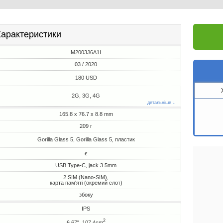
арактеристики
M2003J6A1I
03 / 2020
180 USD
2G, 3G, 4G
детальніше ↓
165.8 x 76.7 x 8.8 mm
209 г
Gorilla Glass 5, Gorilla Glass 5, пластик
є
USB Type-C, jack 3.5mm
2 SIM (Nano-SIM),
карта пам'яті (окремий слот)
збоку
IPS
2
6.67", 107.4cm