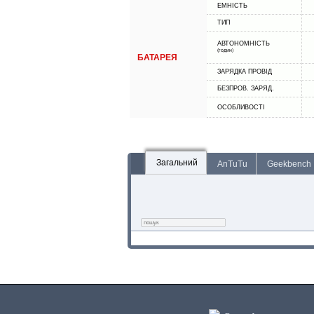
ЕМНІСТЬ
ТИП
АВТОНОМНІСТЬ
(годин)
БАТАРЕЯ
ЗАРЯДКА ПРОВІД
БЕЗПРОВ. ЗАРЯД.
ОСОБЛИВОСТІ
Загальний
AnTuTu
Geekbench