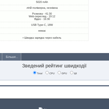
5020 mAh
літій-полімерна, незнімна
Розмова - 41:30
Web-перегляд - 19:12
Відео - 16:30
USB Type-C, 18W
немає
• Швидка зарядка через кабель
Більше...
Зведений рейтинг швидкодії
Total
CPU
GPU
ШІ