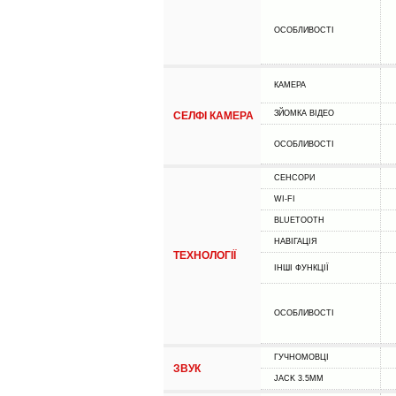
ОСОБЛИВОСТІ
КАМЕРА
ЗЙОМКА ВІДЕО
СЕЛФІ КАМЕРА
ОСОБЛИВОСТІ
СЕНСОРИ
WI-FI
BLUETOOTH
НАВІГАЦІЯ
ТЕХНОЛОГІЇ
ІНШІ ФУНКЦІЇ
ОСОБЛИВОСТІ
ГУЧНОМОВЦІ
ЗВУК
JACK 3.5MM