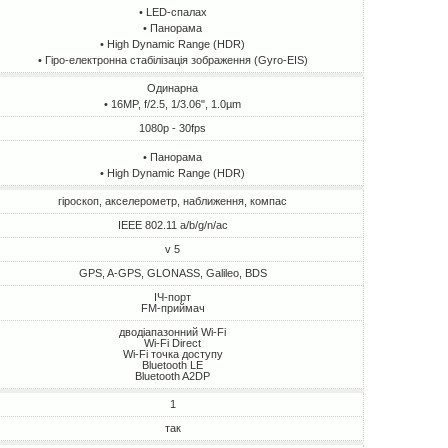
• LED-спалах
• Панорама
• High Dynamic Range (HDR)
• Гіро-електронна стабілізація зображення (Gyro-EIS)
Одинарна
• 16MP, f/2.5, 1/3.06", 1.0µm
1080p - 30fps
• Панорама
• High Dynamic Range (HDR)
гіроскоп, акселерометр, наближення, компас
IEEE 802.11 a/b/g/n/ac
v 5
GPS, A-GPS, GLONASS, Galileo, BDS
ІЧ-порт
FM-приймач
дводіапазонний Wi-Fi
Wi-Fi Direct
Wi-Fi точка доступу
Bluetooth LE
Bluetooth A2DP
1
так