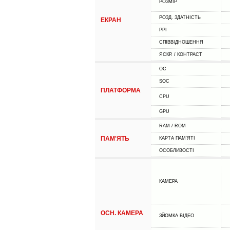
РОЗМІР
РОЗД. ЗДАТНІСТЬ
ЕКРАН
PPI
СПІВВІДНОШЕННЯ
ЯСКР. / КОНТРАСТ
ОС
SOC
ПЛАТФОРМА
CPU
GPU
RAM / ROM
ПАМ'ЯТЬ
КАРТА ПАМ'ЯТІ
ОСОБЛИВОСТІ
КАМЕРА
ОСН. КАМЕРА
ЗЙОМКА ВІДЕО