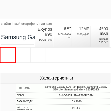
Exynos
6.5"
12MP
4500
mAh
990
2400x1080
2160p@60
Samsung Galaxy S20 FE
pix.
швидка
6/8GB RAM
зарядка
Характеристики
Samsung Galaxy S20 Fan Edition, Samsung Galaxy
ІНШІ НАЗВИ
S20 Lite, Samsung Galaxy S20 FE 4G
SM-G780F, SM-G780F/DSM
ВЕРСІЇ
10 / 2020
ДАТА ВИХОДУ
ВАРТІСТЬ
520 USD
на момент виходу