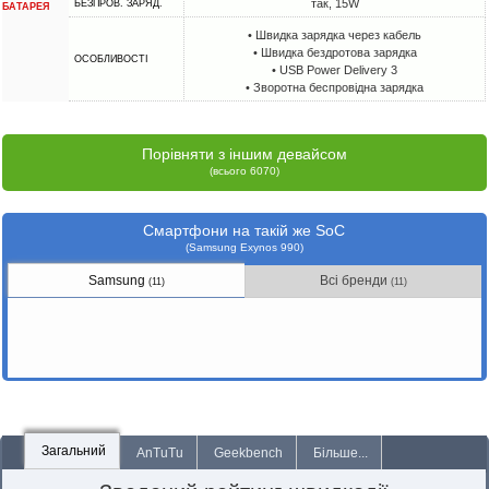
так, 15W
БЕЗПРОВ. ЗАРЯД.
БАТАРЕЯ
• Швидка зарядка через кабель
• Швидка бездротова зарядка
ОСОБЛИВОСТІ
• USB Power Delivery 3
• Зворотна беспровідна зарядка
Порівняти з іншим девайсом
(всього 6070)
Смартфони на такій же SoC
(Samsung Exynos 990)
Samsung
Всі бренди
(11)
(11)
Загальний
AnTuTu
Geekbench
Більше...