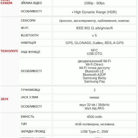
СЕЛФІ
1080p - 60fps
КАМЕРА
ЗЙОМКА ВІДЕО
ОСОБЛИВОСТІ
• High Dynamic Range (HDR)
гіроскоп, акселерометр, наближення, компас
СЕНСОРИ
IEEE 802.11 a/b/g/n/ac/6
WI-FI
v 5
BLUETOOTH
GPS, GLONASS, Galileo, BDS, A-GPS
НАВІГАЦІЯ
NFC
ТЕХНОЛОГІЇ
ІНШІ ФУНКЦІЇ
USB OTG
дводіапазонний Wi-Fi
Wi-Fi Direct
Wi-Fi точка доступу
Bluetooth LE
ОСОБЛИВОСТІ
Bluetooth A2DP
Samsung Bixby
Samsung Pay
2
ГУЧНОМОВЦІ
немає
JACK 3.5MM
ЗВУК
звук 32-bit / 384kHz
ОСОБЛИВОСТІ
звук від AKG
4500 mAh
ЕМНІСТЬ
літій-полімерна, незнімна
ТИП
USB Type-C, 25W
ЗАРЯДКА ПРОВІД