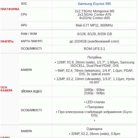
Samsung Exynos 990
SOC
ПЛАТФОРМА
2x2.73GHz Mongoose M5
2x2.5GHz Cortex-A76
CPU
4x2GHz Cortex-A55
Mali-G77 MP11, 800MHz
GPU
6/128, 8/128, 8/256 GB
RAM / ROM
до 1024GB (комбінований слот)
КАРТА ПАМ'ЯТІ
ПАМ'ЯТЬ
ROM UFS 3.1
ОСОБЛИВОСТІ
Потрійна
• 12MP, f/1.8, 26mm (wide), 1/1.7", 1.80µm, Samsung
ISOCELL, Dual Pixel PDAF, OIS
КАМЕРА
• 8MP, f/2.4, 78mm (telephoto), 1/4.4", 1.0µm, PDAF,
OIS, 3x optical zoom
• 12MP, f/2.2, 13mm (ultrawide), 1/3.0", 1.12µm, Hynix
Hi-847
ОСН.
1080p - 60fps
КАМЕРА
ЗЙОМКА ВІДЕО
2160p - 60fps
• LED-спалах
• Панорама
ОСОБЛИВОСТІ
• Гіро-електронна стабілізація зображення (Gyro-
EIS)
•
Одинарна
КАМЕРА
• 32MP, f/2.2, 26mm (wide), 0.8µm