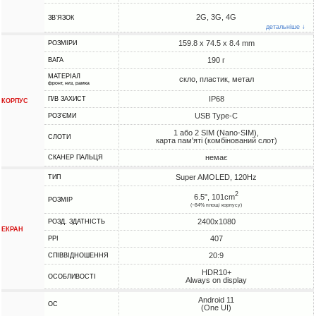
2G, 3G, 4G
ЗВ'ЯЗОК
детальніше ↓
159.8 x 74.5 x 8.4 mm
РОЗМІРИ
190 г
ВАГА
МАТЕРІАЛ
скло, пластик, метал
фронт, низ, рамка
IP68
П/В ЗАХИСТ
КОРПУС
USB Type-C
РОЗ'ЄМИ
1 або 2 SIM (Nano-SIM),
СЛОТИ
карта пам'яті (комбінований слот)
немає
СКАНЕР ПАЛЬЦЯ
Super AMOLED, 120Hz
ТИП
2
6.5", 101cm
РОЗМІР
(~84% площі корпусу)
2400x1080
РОЗД. ЗДАТНІСТЬ
ЕКРАН
407
PPI
20:9
СПІВВІДНОШЕННЯ
HDR10+
ОСОБЛИВОСТІ
Always on display
Android 11
ОС
(One UI)