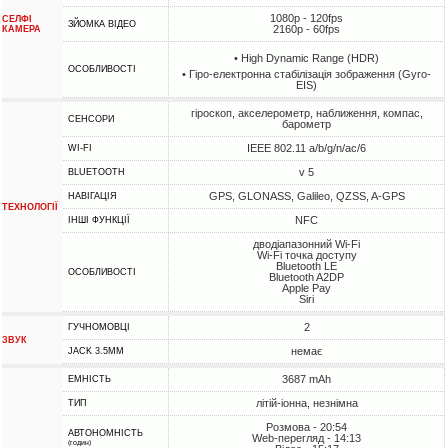
1080p - 120fps
СЕЛФІ
ЗЙОМКА ВІДЕО
2160p - 60fps
КАМЕРА
• High Dynamic Range (HDR)
ОСОБЛИВОСТІ
• Гіро-електронна стабілізація зображення (Gyro-
EIS)
гіроскоп, акселерометр, наближення, компас,
СЕНСОРИ
барометр
IEEE 802.11 a/b/g/n/ac/6
WI-FI
v 5
BLUETOOTH
GPS, GLONASS, Galileo, QZSS, A-GPS
НАВІГАЦІЯ
ТЕХНОЛОГІЇ
NFC
ІНШІ ФУНКЦІЇ
дводіапазонний Wi-Fi
Wi-Fi точка доступу
Bluetooth LE
ОСОБЛИВОСТІ
Bluetooth A2DP
Apple Pay
Siri
2
ГУЧНОМОВЦІ
ЗВУК
немає
JACK 3.5MM
3687 mAh
ЕМНІСТЬ
літій-іонна, незнімна
ТИП
Розмова - 20:54
АВТОНОМНІСТЬ
Web-перегляд - 14:13
(годин)