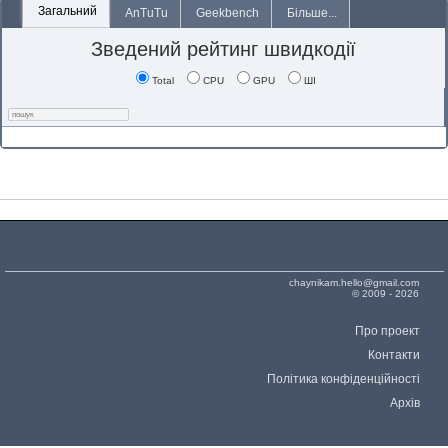
Загальний
AnTuTu
Geekbench
Більше...
Зведений рейтинг швидкодії
Total
CPU
GPU
ШІ
chaynikam.hello@gmail.com
© 2009 - 2026
Про проект
Контакти
Політика конфіденційності
Архів