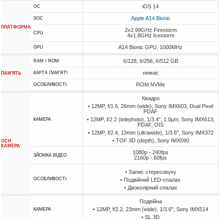
iOS 14
ОС
Apple A14 Bionic
SOC
ПЛАТФОРМА
2x2.99GHz Firestorm
CPU
4x1.8GHz Icestorm
A14 Bionic GPU, 1000MHz
GPU
6/128, 6/256, 6/512 GB
RAM / ROM
немає
КАРТА ПАМ'ЯТІ
ПАМ'ЯТЬ
ROM NVMe
ОСОБЛИВОСТІ
Квадро
• 12MP, f/1.6, 26mm (wide), Sony IMX603, Dual Pixel
PDAF
• 12MP, f/2.2 (telephoto), 1/3.4", 1.0µm, Sony IMX613,
КАМЕРА
PDAF, OIS
• 12MP, f/2.4, 13mm (ultrawide), 1/3.6", Sony IMX372
• TOF 3D (depth), Sony IMX590
ОСН.
КАМЕРА
1080p - 240fps
ЗЙОМКА ВІДЕО
2160p - 60fps
• Запис стереозвуку
ОСОБЛИВОСТІ
• Подвійний LED-спалах
• Двоколірний спалах
Подвійна
• 12MP, f/2.2, 23mm (wide), 1/3.6", Sony IMX514
КАМЕРА
• SL 3D