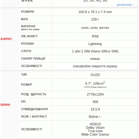
2G, 3G, 4G, 5G
ЗВ'ЯЗОК
детальніше ↓
160.8 x 78.1 x 7.4 mm
РОЗМІРИ
228 г
ВАГА
МАТЕРІАЛ
скло, скло, метал
фронт, низ, рамка
IP68
П/В ЗАХИСТ
КОРПУС
Lightning
РОЗ'ЄМИ
1 або 2 SIM (Nano-SIM,e-SIM)
СЛОТИ
немає
СКАНЕР ПАЛЬЦЯ
олеофобне покриття екрану
ОСОБЛИВОСТІ
OLED
ТИП
2
6.7", 109cm
РОЗМІР
(~87% площі корпусу)
2778x1284
РОЗД. ЗДАТНІСТЬ
458
PPI
ЕКРАН
19.5:9
СПІВВІДНОШЕННЯ
800nit / -
ЯСКР. / КОНТРАСТ
HDR10
Dolby Vision
ОСОБЛИВОСТІ
True-tone
Wide Color Gamut