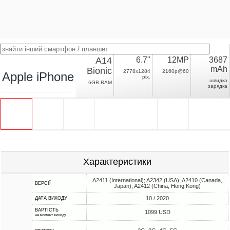
A14
6.7"
12MP
3687
mAh
Bionic
2778x1284
2160p@60
Apple iPhone 12 Pro Max
pix.
швидка
6GB RAM
зарядка
Характеристики
A2411 (International); A2342 (USA); A2410 (Canada,
ВЕРСІЇ
Japan); A2412 (China, Hong Kong)
10 / 2020
ДАТА ВИХОДУ
ВАРТІСТЬ
1099 USD
на момент виходу