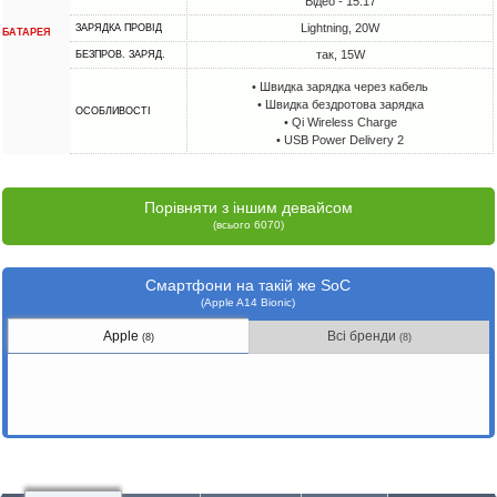
Відео - 15:17
Lightning, 20W
ЗАРЯДКА ПРОВІД
БАТАРЕЯ
так, 15W
БЕЗПРОВ. ЗАРЯД.
• Швидка зарядка через кабель
• Швидка бездротова зарядка
ОСОБЛИВОСТІ
• Qi Wireless Charge
• USB Power Delivery 2
Порівняти з іншим девайсом
(всього 6070)
Смартфони на такій же SoC
(Apple A14 Bionic)
Apple
Всі бренди
(8)
(8)