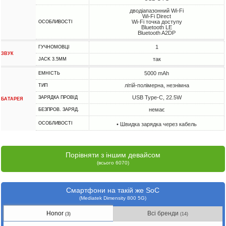
дводіапазонний Wi-Fi
Wi-Fi Direct
Wi-Fi точка доступу
ОСОБЛИВОСТІ
Bluetooth LE
Bluetooth A2DP
1
ГУЧНОМОВЦІ
ЗВУК
так
JACK 3.5MM
5000 mAh
ЕМНІСТЬ
літій-полімерна, незнімна
ТИП
USB Type-C, 22.5W
ЗАРЯДКА ПРОВІД
БАТАРЕЯ
немає
БЕЗПРОВ. ЗАРЯД.
ОСОБЛИВОСТІ
• Швидка зарядка через кабель
Порівняти з іншим девайсом
(всього 6070)
Смартфони на такій же SoC
(Mediatek Dimensity 800 5G)
Honor
Всі бренди
(3)
(14)