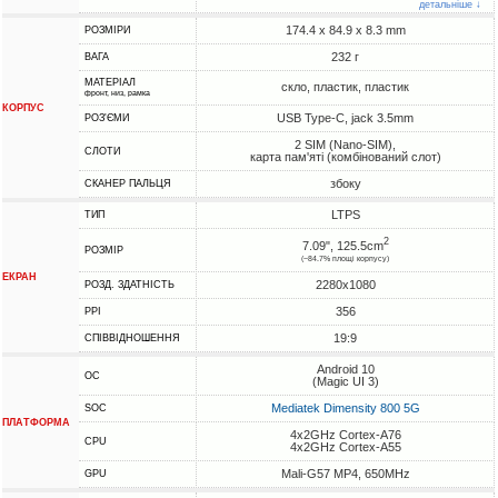
детальніше ↓
174.4 x 84.9 x 8.3 mm
РОЗМІРИ
232 г
ВАГА
МАТЕРІАЛ
скло, пластик, пластик
фронт, низ, рамка
КОРПУС
USB Type-C, jack 3.5mm
РОЗ'ЄМИ
2 SIM (Nano-SIM),
СЛОТИ
карта пам'яті (комбінований слот)
збоку
СКАНЕР ПАЛЬЦЯ
LTPS
ТИП
2
7.09", 125.5cm
РОЗМІР
(~84.7% площі корпусу)
ЕКРАН
2280x1080
РОЗД. ЗДАТНІСТЬ
356
PPI
19:9
СПІВВІДНОШЕННЯ
Android 10
ОС
(Magic UI 3)
Mediatek Dimensity 800 5G
SOC
ПЛАТФОРМА
4x2GHz Cortex-A76
CPU
4x2GHz Cortex-A55
Mali-G57 MP4, 650MHz
GPU