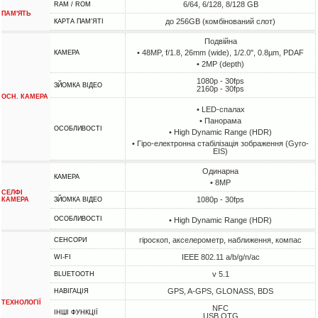
6/64, 6/128, 8/128 GB
RAM / ROM
ПАМ'ЯТЬ
до 256GB (комбінований слот)
КАРТА ПАМ'ЯТІ
Подвійна
• 48MP, f/1.8, 26mm (wide), 1/2.0", 0.8µm, PDAF
КАМЕРА
• 2MP (depth)
1080p - 30fps
ЗЙОМКА ВІДЕО
2160p - 30fps
ОСН. КАМЕРА
• LED-спалах
• Панорама
ОСОБЛИВОСТІ
• High Dynamic Range (HDR)
• Гіро-електронна стабілізація зображення (Gyro-
EIS)
Одинарна
КАМЕРА
• 8MP
СЕЛФІ
1080p - 30fps
КАМЕРА
ЗЙОМКА ВІДЕО
ОСОБЛИВОСТІ
• High Dynamic Range (HDR)
гіроскоп, акселерометр, наближення, компас
СЕНСОРИ
IEEE 802.11 a/b/g/n/ac
WI-FI
v 5.1
BLUETOOTH
GPS, A-GPS, GLONASS, BDS
НАВІГАЦІЯ
ТЕХНОЛОГІЇ
NFC
ІНШІ ФУНКЦІЇ
USB OTG