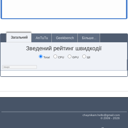
Загальний
AnTuTu
Geekbench
Більше...
Зведений рейтинг швидкодії
Total
CPU
GPU
ШІ
chaynikam.hello@gmail.com
© 2009 - 2026