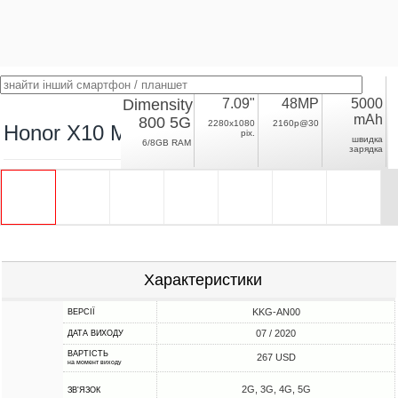
Dimensity
7.09"
48MP
5000
mAh
800 5G
2280x1080
2160p@30
Honor X10 Max 5G
pix.
швидка
6/8GB RAM
зарядка
Характеристики
KKG-AN00
ВЕРСІЇ
07 / 2020
ДАТА ВИХОДУ
ВАРТІСТЬ
267 USD
на момент виходу
2G, 3G, 4G, 5G
ЗВ'ЯЗОК