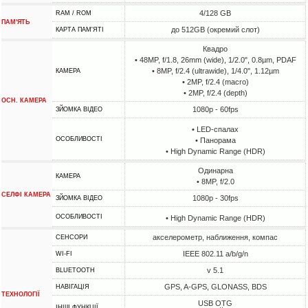
4/128 GB
RAM / ROM
ПАМ'ЯТЬ
до 512GB (окремий слот)
КАРТА ПАМ'ЯТІ
Квадро
• 48MP, f/1.8, 26mm (wide), 1/2.0", 0.8µm, PDAF
• 8MP, f/2.4 (ultrawide), 1/4.0", 1.12µm
КАМЕРА
• 2MP, f/2.4 (macro)
• 2MP, f/2.4 (depth)
ОСН. КАМЕРА
1080p - 60fps
ЗЙОМКА ВІДЕО
• LED-спалах
ОСОБЛИВОСТІ
• Панорама
• High Dynamic Range (HDR)
Одинарна
КАМЕРА
• 8MP, f/2.0
СЕЛФІ КАМЕРА
1080p - 30fps
ЗЙОМКА ВІДЕО
ОСОБЛИВОСТІ
• High Dynamic Range (HDR)
акселерометр, наближення, компас
СЕНСОРИ
IEEE 802.11 a/b/g/n
WI-FI
v 5.1
BLUETOOTH
GPS, A-GPS, GLONASS, BDS
НАВІГАЦІЯ
ТЕХНОЛОГІЇ
USB OTG
ІНШІ ФУНКЦІЇ