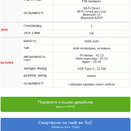
FM-приймач
Wi-Fi Direct
Wi-Fi точка доступу
ОСОБЛИВОСТІ
Bluetooth LE
Bluetooth A2DP
1
ГУЧНОМОВЦІ
ЗВУК
так
JACK 3.5MM
5000 mAh
ЕМНІСТЬ
літій-полімерна, незнімна
ТИП
Розмова - 41:13
АВТОНОМНІСТЬ
Web-перегляд - 15:12
(годин)
Відео - 15:19
БАТАРЕЯ
USB Type-C, 22.5W
ЗАРЯДКА ПРОВІД
немає
БЕЗПРОВ. ЗАРЯД.
ОСОБЛИВОСТІ
• Швидка зарядка через кабель
Порівняти з іншим девайсом
(всього 6070)
Смартфони на такій же SoC
(HiSilicon Kirin 710A)