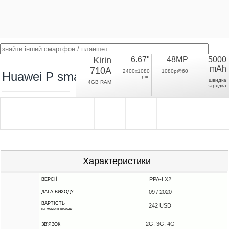
Kirin
6.67"
48MP
5000
mAh
710A
2400x1080
1080p@60
Huawei P smart 2021
pix.
швидка
4GB RAM
зарядка
Характеристики
PPA-LX2
ВЕРСІЇ
09 / 2020
ДАТА ВИХОДУ
ВАРТІСТЬ
242 USD
на момент виходу
2G, 3G, 4G
ЗВ'ЯЗОК