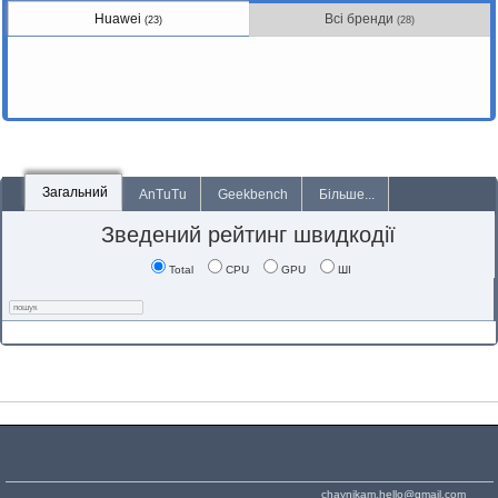
Huawei
Всі бренди
(23)
(28)
Загальний
AnTuTu
Geekbench
Більше...
Зведений рейтинг швидкодії
Total
CPU
GPU
ШІ
chaynikam.hello@gmail.com