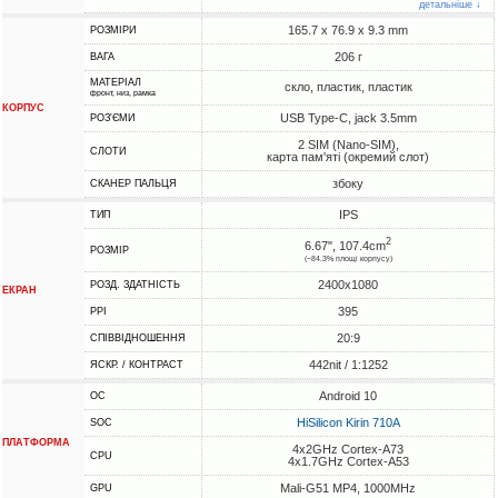
детальніше ↓
165.7 x 76.9 x 9.3 mm
РОЗМІРИ
206 г
ВАГА
МАТЕРІАЛ
скло, пластик, пластик
фронт, низ, рамка
КОРПУС
USB Type-C, jack 3.5mm
РОЗ'ЄМИ
2 SIM (Nano-SIM),
СЛОТИ
карта пам'яті (окремий слот)
збоку
СКАНЕР ПАЛЬЦЯ
IPS
ТИП
2
6.67", 107.4cm
РОЗМІР
(~84.3% площі корпусу)
2400x1080
РОЗД. ЗДАТНІСТЬ
ЕКРАН
395
PPI
20:9
СПІВВІДНОШЕННЯ
442nit / 1:1252
ЯСКР. / КОНТРАСТ
Android 10
ОС
HiSilicon Kirin 710A
SOC
ПЛАТФОРМА
4x2GHz Cortex-A73
CPU
4x1.7GHz Cortex-A53
Mali-G51 MP4, 1000MHz
GPU