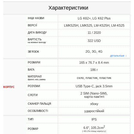
Характеристики
LG K62+, LG K62 Plus
ІНШІ НАЗВИ
LMK525H, LMK525, LM-K525H, LM-K525
ВЕРСІЇ
11 / 2020
ДАТА ВИХОДУ
ВАРТІСТЬ
322 USD
на момент виходу
2G, 3G, 4G
ЗВ'ЯЗОК
детальніше ↓
165 x 76.7 x 8.4 mm
РОЗМІРИ
186 г
ВАГА
МАТЕРІАЛ
скло, пластик, пластик
фронт, низ, рамка
USB Type-C, jack 3.5mm
РОЗ'ЄМИ
КОРПУС
2 SIM (Nano-SIM),
СЛОТИ
карта пам'яті
збоку
СКАНЕР ПАЛЬЦЯ
ударостійкий
ОСОБЛИВОСТІ
IPS
ТИП
2
6.6", 105.2cm
РОЗМІР
(~83.1% площі корпусу)