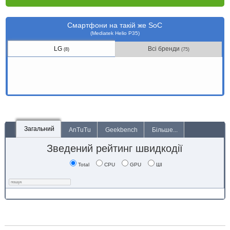
Смартфони на такій же SoC
(Mediatek Helio P35)
LG
Всі бренди
(8)
(75)
Загальний
AnTuTu
Geekbench
Більше...
Зведений рейтинг швидкодії
Total
CPU
GPU
ШІ