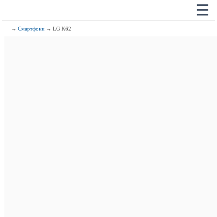
☰
→
Смартфони
→ LG K62