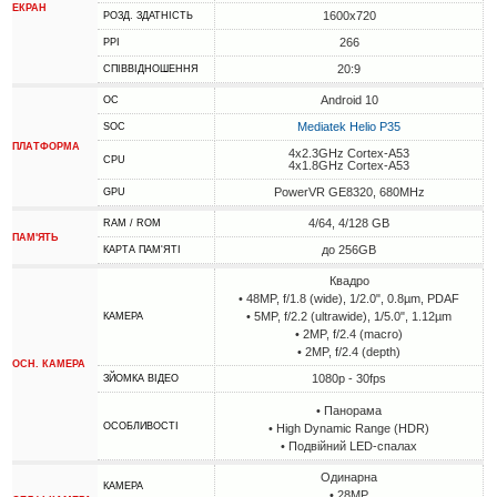
ЕКРАН
1600x720
РОЗД. ЗДАТНІСТЬ
266
PPI
20:9
СПІВВІДНОШЕННЯ
Android 10
ОС
Mediatek Helio P35
SOC
ПЛАТФОРМА
4x2.3GHz Cortex-A53
CPU
4x1.8GHz Cortex-A53
PowerVR GE8320, 680MHz
GPU
4/64, 4/128 GB
RAM / ROM
ПАМ'ЯТЬ
до 256GB
КАРТА ПАМ'ЯТІ
Квадро
• 48MP, f/1.8 (wide), 1/2.0", 0.8µm, PDAF
• 5MP, f/2.2 (ultrawide), 1/5.0", 1.12µm
КАМЕРА
• 2MP, f/2.4 (macro)
• 2MP, f/2.4 (depth)
ОСН. КАМЕРА
1080p - 30fps
ЗЙОМКА ВІДЕО
• Панорама
ОСОБЛИВОСТІ
• High Dynamic Range (HDR)
• Подвійний LED-спалах
Одинарна
КАМЕРА
• 28MP