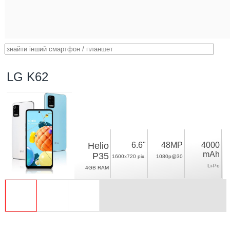
LG K62
Helio
6.6"
48MP
4000
mAh
P35
1600x720 pix.
1080p@30
Li-Po
4GB RAM