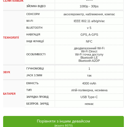
СЕЛФІ КАМЕРА
1080p - 30fps
ЗЙОМКА ВІДЕО
акселерометр, наближення, компас
СЕНСОРИ
IEEE 802.11 a/b/g/n/ac
WI-FI
v 5
BLUETOOTH
GPS, A-GPS
НАВІГАЦІЯ
ТЕХНОЛОГІЇ
NFC
ІНШІ ФУНКЦІЇ
дводіапазонний Wi-Fi
Wi-Fi Direct
Wi-Fi точка доступу
ОСОБЛИВОСТІ
Bluetooth LE
Bluetooth A2DP
1
ГУЧНОМОВЦІ
ЗВУК
так
JACK 3.5MM
4000 mAh
ЕМНІСТЬ
літій-полімерна, незнімна
ТИП
БАТАРЕЯ
USB Type-C
ЗАРЯДКА ПРОВІД
немає
БЕЗПРОВ. ЗАРЯД.
Порівняти з іншим девайсом
(всього 6070)