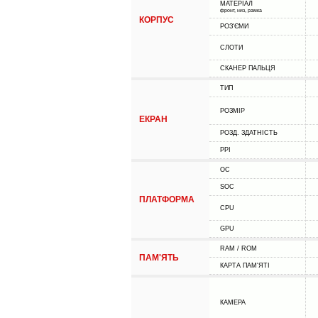
МАТЕРІАЛ
фронт, низ, рамка
КОРПУС
РОЗ'ЄМИ
СЛОТИ
СКАНЕР ПАЛЬЦЯ
ТИП
РОЗМІР
ЕКРАН
РОЗД. ЗДАТНІСТЬ
PPI
ОС
SOC
ПЛАТФОРМА
CPU
GPU
RAM / ROM
ПАМ'ЯТЬ
КАРТА ПАМ'ЯТІ
КАМЕРА