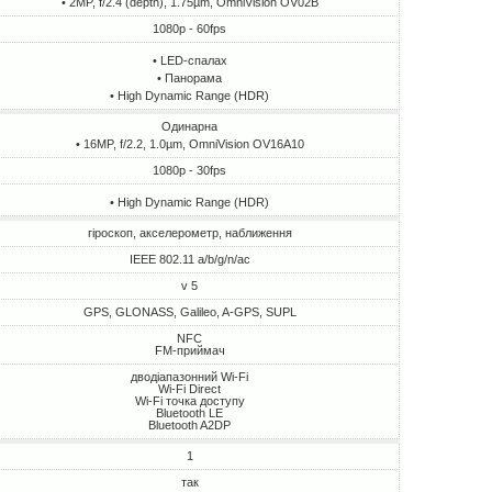
• 2MP, f/2.4 (depth), 1.75µm, OmniVision OV02B
1080p - 60fps
• LED-спалах
• Панорама
• High Dynamic Range (HDR)
Одинарна
• 16MP, f/2.2, 1.0µm, OmniVision OV16A10
1080p - 30fps
• High Dynamic Range (HDR)
гіроскоп, акселерометр, наближення
IEEE 802.11 a/b/g/n/ac
v 5
GPS, GLONASS, Galileo, A-GPS, SUPL
NFC
FM-приймач
дводіапазонний Wi-Fi
Wi-Fi Direct
Wi-Fi точка доступу
Bluetooth LE
Bluetooth A2DP
1
так