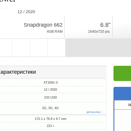
12 / 2020
221г, товщина 9.7mm
6.8"
Snapdragon 662
Android 10
4GB RAM
1640x720 pix.
128GB ROM
арактеристики
XT2091-3
12 / 2020
233 USD
M
2G, 3G, 4G
детальніше ↓
172.1 x 76.8 x 9.7 mm
221 г