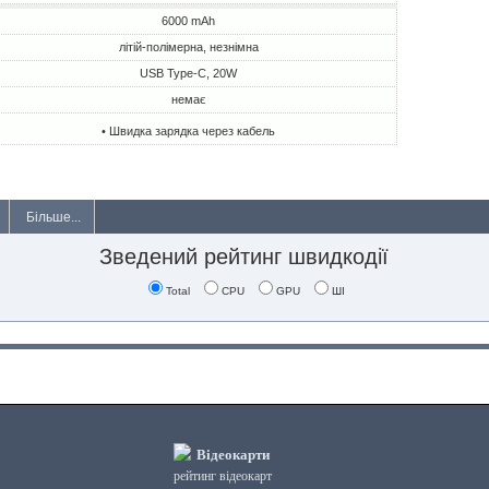
6000 mAh
літій-полімерна, незнімна
USB Type-C, 20W
немає
• Швидка зарядка через кабель
Більше...
Зведений рейтинг швидкодії
Total
CPU
GPU
ШІ
Відеокарти
рейтинг відеокарт