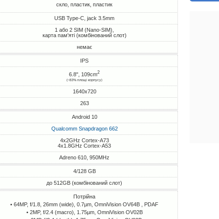
скло, пластик, пластик
USB Type-C, jack 3.5mm
1 або 2 SIM (Nano-SIM),
карта пам'яті (комбінований слот)
немає
IPS
2
6.8", 109cm
(~83% площі корпусу)
1640x720
263
Android 10
Qualcomm Snapdragon 662
4x2GHz Cortex-A73
4x1.8GHz Cortex-A53
Adreno 610, 950MHz
4/128 GB
до 512GB (комбінований слот)
Потрійна
• 64MP, f/1.8, 26mm (wide), 0.7µm, OmniVision OV64B , PDAF
• 2MP, f/2.4 (macro), 1.75µm, OmniVision OV02B