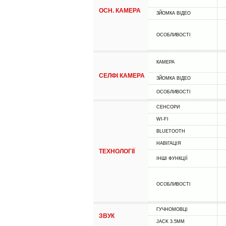
ОСН. КАМЕРА
ЗЙОМКА ВІДЕО
ОСОБЛИВОСТІ
КАМЕРА
СЕЛФІ КАМЕРА
ЗЙОМКА ВІДЕО
ОСОБЛИВОСТІ
СЕНСОРИ
WI-FI
BLUETOOTH
НАВІГАЦІЯ
ТЕХНОЛОГІЇ
ІНШІ ФУНКЦІЇ
ОСОБЛИВОСТІ
ГУЧНОМОВЦІ
ЗВУК
JACK 3.5MM