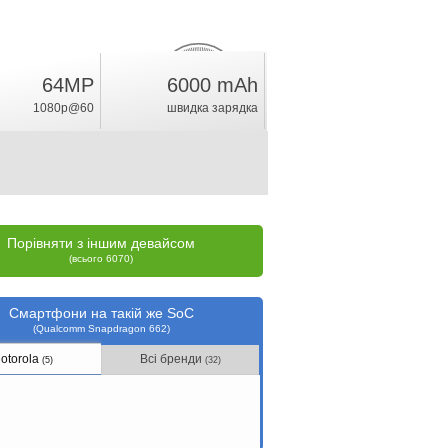
64MP
6000 mAh
6.4
%
1080p@60
швидка зарядка
рейтинг
Порівняти з іншим девайсом
(всього 6070)
Смартфони на такій же SoC
(Qualcomm Snapdragon 662)
otorola
Всі бренди
(5)
(32)