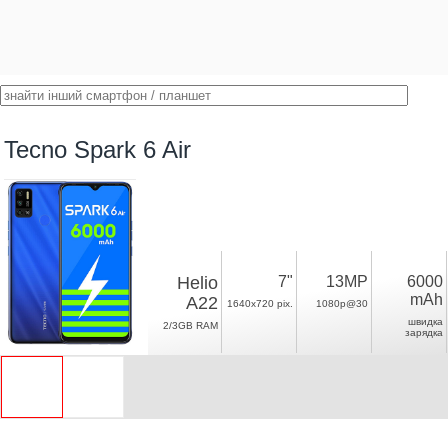
Tecno Spark 6 Air
Helio
7"
13MP
6000
mAh
A22
1640x720 pix.
1080p@30
швидка
2/3GB RAM
зарядка