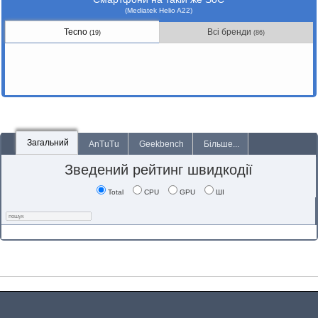
(Mediatek Helio A22)
Tecno
Всі бренди
(19)
(86)
Загальний
AnTuTu
Geekbench
Більше...
Зведений рейтинг швидкодії
Total
CPU
GPU
ШІ