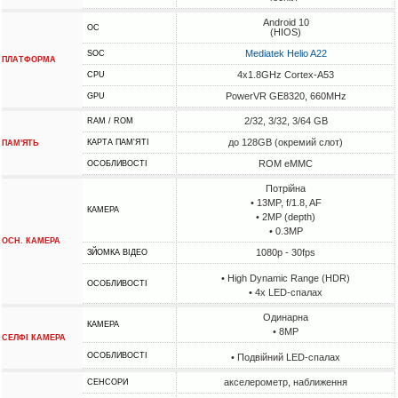
Android 10
ОС
(HIOS)
Mediatek Helio A22
SOC
ПЛАТФОРМА
4x1.8GHz Cortex-A53
CPU
PowerVR GE8320, 660MHz
GPU
2/32, 3/32, 3/64 GB
RAM / ROM
до 128GB (окремий слот)
КАРТА ПАМ'ЯТІ
ПАМ'ЯТЬ
ROM eMMC
ОСОБЛИВОСТІ
Потрійна
• 13MP, f/1.8, AF
КАМЕРА
• 2MP (depth)
• 0.3MP
ОСН. КАМЕРА
1080p - 30fps
ЗЙОМКА ВІДЕО
• High Dynamic Range (HDR)
ОСОБЛИВОСТІ
• 4х LED-спалах
Одинарна
КАМЕРА
• 8MP
СЕЛФІ КАМЕРА
ОСОБЛИВОСТІ
• Подвійний LED-спалах
акселерометр, наближення
СЕНСОРИ