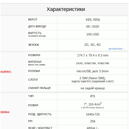
Характеристики
KE6, KE6j
ВЕРСІЇ
08 / 2020
ДАТА ВИХОДУ
ВАРТІСТЬ
100 USD
на момент виходу
2G, 3G, 4G
ЗВ'ЯЗОК
детальніше ↓
174.7 x 79.4 x 9.3 mm
РОЗМІРИ
МАТЕРІАЛ
скло, пластик, пластик
фронт, низ, рамка
microUSB, jack 3.5mm
РОЗ'ЄМИ
КОРПУС
2 SIM (Nano-SIM),
СЛОТИ
карта пам'яті (окремий слот)
на задній кришці
СКАНЕР ПАЛЬЦЯ
IPS
ТИП
2
7", 116.4cm
РОЗМІР
(~83.9% площі корпусу)
ЕКРАН
1640x720
РОЗД. ЗДАТНІСТЬ
256
PPI
480nit / -
ЯСКР. / КОНТРАСТ