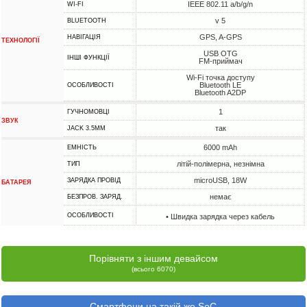
IEEE 802.11 a/b/g/n
WI-FI
v 5
BLUETOOTH
GPS, A-GPS
НАВІГАЦІЯ
ТЕХНОЛОГІЇ
USB OTG
ІНШІ ФУНКЦІЇ
FM-приймач
Wi-Fi точка доступу
Bluetooth LE
ОСОБЛИВОСТІ
Bluetooth A2DP
1
ГУЧНОМОВЦІ
ЗВУК
так
JACK 3.5MM
6000 mAh
ЕМНІСТЬ
літій-полімерна, незнімна
ТИП
microUSB, 18W
ЗАРЯДКА ПРОВІД
БАТАРЕЯ
немає
БЕЗПРОВ. ЗАРЯД.
ОСОБЛИВОСТІ
• Швидка зарядка через кабель
Порівняти з іншим девайсом
(всього 6070)
Смартфони на такій же SoC