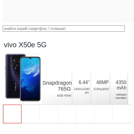
vivo X50e 5G
Snapdragon
6.44"
48MP
4350
mAh
765G
2400x1080
2160p@30
pix.
швидка
8GB RAM
зарядка