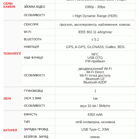
СЕЛФІ
1080p - 30fps
КАМЕРА
ЗЙОМКА ВІДЕО
ОСОБЛИВОСТІ
• High Dynamic Range (HDR)
гіроскоп, акселерометр, наближення, компас
СЕНСОРИ
IEEE 802.11 a/b/g/n/ac
WI-FI
v 5.1
BLUETOOTH
GPS, A-GPS, GLONASS, Galileo, BDS
НАВІГАЦІЯ
ТЕХНОЛОГІЇ
NFC
USB OTG
ІНШІ ФУНКЦІЇ
FM-приймач
дводіапазонний Wi-Fi
Wi-Fi Direct
Wi-Fi точка доступу
ОСОБЛИВОСТІ
Bluetooth LE
Bluetooth A2DP
1
ГУЧНОМОВЦІ
так
JACK 3.5MM
ЗВУК
звук 32-bit / 384kHz
ОСОБЛИВОСТІ
4350 mAh
ЕМНІСТЬ
літій-полімерна, незнімна
ТИП
USB Type-C, 33W
ЗАРЯДКА ПРОВІД
БАТАРЕЯ
немає
БЕЗПРОВ. ЗАРЯД.