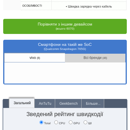
ОСОБЛИВОСТІ
• Швидка зарядка через кабель
Порівняти з іншим девайсом
(всього 6070)
Смартфони на такій же SoC
(Qualcomm Snapdragon 765G)
vivo
Всі бренди
(8)
(46)
Загальний
AnTuTu
Geekbench
Більше...
Зведений рейтинг швидкодії
Total
CPU
GPU
ШІ