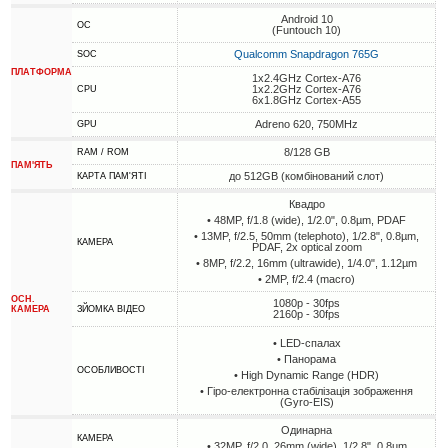
Android 10
ОС
(Funtouch 10)
Qualcomm Snapdragon 765G
SOC
ПЛАТФОРМА
1x2.4GHz Cortex-A76
1x2.2GHz Cortex-A76
CPU
6x1.8GHz Cortex-A55
Adreno 620, 750MHz
GPU
8/128 GB
RAM / ROM
ПАМ'ЯТЬ
до 512GB (комбінований слот)
КАРТА ПАМ'ЯТІ
Квадро
• 48MP, f/1.8 (wide), 1/2.0", 0.8µm, PDAF
• 13MP, f/2.5, 50mm (telephoto), 1/2.8", 0.8µm,
КАМЕРА
PDAF, 2x optical zoom
• 8MP, f/2.2, 16mm (ultrawide), 1/4.0", 1.12µm
• 2MP, f/2.4 (macro)
ОСН.
1080p - 30fps
КАМЕРА
ЗЙОМКА ВІДЕО
2160p - 30fps
• LED-спалах
• Панорама
ОСОБЛИВОСТІ
• High Dynamic Range (HDR)
• Гіро-електронна стабілізація зображення
(Gyro-EIS)
Одинарна
КАМЕРА
• 32MP, f/2.0, 26mm (wide), 1/2.8", 0.8µm