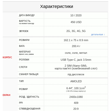
Характеристики
10 / 2020
ДАТА ВИХОДУ
ВАРТІСТЬ
456 USD
на момент виходу
2G, 3G, 4G, 5G
ЗВ'ЯЗОК
детальніше ↓
162.1 x 75 x 8.9 mm
РОЗМІРИ
200.4 г
ВАГА
МАТЕРІАЛ
скло, скло, метал
фронт, низ, рамка
КОРПУС
USB Type-C, jack 3.5mm
РОЗ'ЄМИ
2 SIM (Nano-SIM),
СЛОТИ
карта пам'яті (комбінований слот)
під дисплеєм
СКАНЕР ПАЛЬЦЯ
AMOLED
ТИП
2
6.44", 100.1cm
РОЗМІР
(~82.4% площі корпусу)
ЕКРАН
2400x1080
РОЗД. ЗДАТНІСТЬ
409
PPI
20:9
СПІВВІДНОШЕННЯ