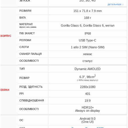
2G, 3G, 4G
ЗВ'ЯЗОК
детальніше ↓
151 x 71.8 x 7.9 mm
РОЗМІРИ
168 г
ВАГА
МАТЕРІАЛ
Gorilla Glass 6, Gorilla Glass 6, метал
фронт, низ, рамка
IP68
П/В ЗАХИСТ
КОРПУС
USB Type-C
РОЗ'ЄМИ
1 або 2 SIM (Nano-SIM)
СЛОТИ
немає
СКАНЕР ПАЛЬЦЯ
стилус
ОСОБЛИВОСТІ
Dynamic AMOLED
ТИП
2
6.3", 98cm
РОЗМІР
(~90% площі корпусу)
2280x1080
РОЗД. ЗДАТНІСТЬ
ЕКРАН
401
PPI
19:9
СПІВВІДНОШЕННЯ
HDR10+
ОСОБЛИВОСТІ
Always on display
Android 9.0
ОС
(One UI)