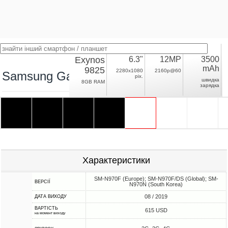
Exynos
6.3"
12MP
3500
mAh
9825
2280x1080
2160p@60
Samsung Galaxy Note10 Exynos
pix.
швидка
8GB RAM
зарядка
Характеристики
SM-N970F (Europe); SM-N970F/DS (Global); SM-
ВЕРСІЇ
N970N (South Korea)
08 / 2019
ДАТА ВИХОДУ
ВАРТІСТЬ
615 USD
на момент виходу