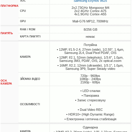
Samsung Exynos 9825
SOC
ПЛАТФОРМА
2x2.73GHz Mongoose M4
2x2.4GHz Cortex-A75
CPU
4x1.9GHz Cortex-A55
Mali-G76 MP12, 700MHz
GPU
8/256 GB
RAM / ROM
ПАМ'ЯТЬ
немає
КАРТА ПАМ'ЯТІ
Потрійна
• 12MP, f/1.5-2.4, 27mm (wide), 1/2.55", 1.4µm,
Samsung 2L4, Dual Pixel PDAF, OIS
КАМЕРА
• 12MP, f/2.1, 52mm (telephoto), 1/3.6", 1.0µm,
Samsung 3M3, PDAF, OIS, 2x optical zoom
• 16MP, f/2.2, 12mm (ultrawide), 1/3.1", 1.0µm,
Samsung 3P9, Super Steady video
720p - 960fps
1080p - 240fps
ЗЙОМКА ВІДЕО
ОСН.
2160p - 60fps
КАМЕРА
• LED-спалах
• Панорама
• Запис стереозвуку
ОСОБЛИВОСТІ
•
• Dual Video REC
• HDR10+ (High Dynamic Range)
• Електронна і оптична стабілізація
Одинарна
КАМЕРА