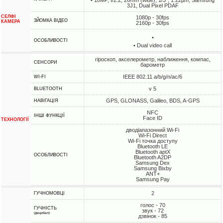
• 10MP, f/2.2, 26mm (wide), 1/3", 1.22µm, Samsung
3J1, Dual Pixel PDAF
СЕЛФІ
1080p - 30fps
ЗЙОМКА ВІДЕО
КАМЕРА
2160p - 30fps
•
ОСОБЛИВОСТІ
• Dual video call
гіроскоп, акселерометр, наближення, компас,
СЕНСОРИ
барометр
IEEE 802.11 a/b/g/n/ac/6
WI-FI
v 5
BLUETOOTH
GPS, GLONASS, Galileo, BDS, A-GPS
НАВІГАЦІЯ
NFC
ІНШІ ФУНКЦІЇ
Face ID
ТЕХНОЛОГІЇ
дводіапазонний Wi-Fi
Wi-Fi Direct
Wi-Fi точка доступу
Bluetooth LE
Bluetooth aptX
ОСОБЛИВОСТІ
Bluetooth A2DP
Samsung Dex
Samsung Bixby
ANT+
Samsung Pay
2
ГУЧНОМОВЦІ
голос - 70
ГУЧНІСТЬ
звук - 72
(децибел)
дзвінок - 85