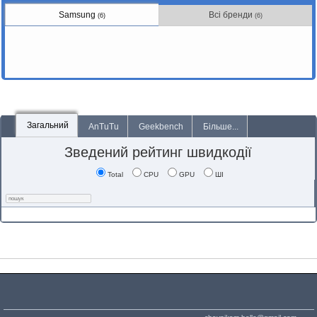
Samsung
Всі бренди
(6)
(6)
Загальний
AnTuTu
Geekbench
Більше...
Зведений рейтинг швидкодії
Total
CPU
GPU
ШІ