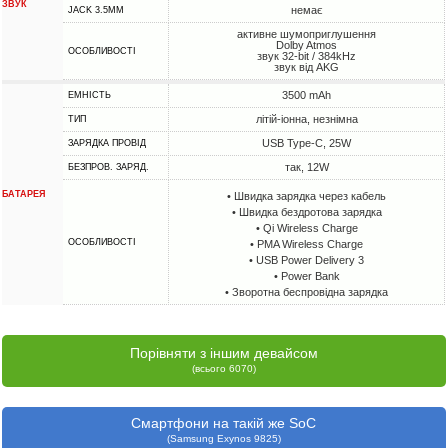
ЗВУК
немає
JACK 3.5MM
активне шумоприглушення
Dolby Atmos
ОСОБЛИВОСТІ
звук 32-bit / 384kHz
звук від AKG
3500 mAh
ЕМНІСТЬ
літій-іонна, незнімна
ТИП
USB Type-C, 25W
ЗАРЯДКА ПРОВІД
так, 12W
БЕЗПРОВ. ЗАРЯД.
БАТАРЕЯ
• Швидка зарядка через кабель
• Швидка бездротова зарядка
• Qi Wireless Charge
ОСОБЛИВОСТІ
• PMA Wireless Charge
• USB Power Delivery 3
• Power Bank
• Зворотна беспровідна зарядка
Порівняти з іншим девайсом
(всього 6070)
Смартфони на такій же SoC
(Samsung Exynos 9825)