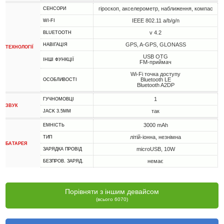
гіроскоп, акселерометр, наближення, компас
СЕНСОРИ
IEEE 802.11 a/b/g/n
WI-FI
v 4.2
BLUETOOTH
GPS, A-GPS, GLONASS
НАВІГАЦІЯ
ТЕХНОЛОГІЇ
USB OTG
ІНШІ ФУНКЦІЇ
FM-приймач
Wi-Fi точка доступу
Bluetooth LE
ОСОБЛИВОСТІ
Bluetooth A2DP
1
ГУЧНОМОВЦІ
ЗВУК
так
JACK 3.5MM
3000 mAh
ЕМНІСТЬ
літій-іонна, незнімна
ТИП
БАТАРЕЯ
microUSB, 10W
ЗАРЯДКА ПРОВІД
немає
БЕЗПРОВ. ЗАРЯД.
Порівняти з іншим девайсом
(всього 6070)