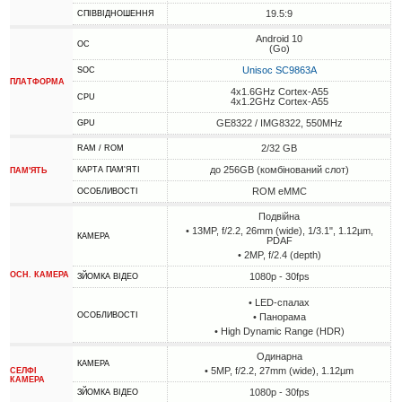
19.5:9
СПІВВІДНОШЕННЯ
Android 10
ОС
(Go)
Unisoc SC9863A
SOC
ПЛАТФОРМА
4x1.6GHz Cortex-A55
CPU
4x1.2GHz Cortex-A55
GE8322 / IMG8322, 550MHz
GPU
2/32 GB
RAM / ROM
до 256GB (комбінований слот)
КАРТА ПАМ'ЯТІ
ПАМ'ЯТЬ
ROM eMMC
ОСОБЛИВОСТІ
Подвійна
• 13MP, f/2.2, 26mm (wide), 1/3.1", 1.12µm,
КАМЕРА
PDAF
• 2MP, f/2.4 (depth)
ОСН. КАМЕРА
1080p - 30fps
ЗЙОМКА ВІДЕО
• LED-спалах
ОСОБЛИВОСТІ
• Панорама
• High Dynamic Range (HDR)
Одинарна
КАМЕРА
• 5MP, f/2.2, 27mm (wide), 1.12µm
СЕЛФІ
КАМЕРА
1080p - 30fps
ЗЙОМКА ВІДЕО