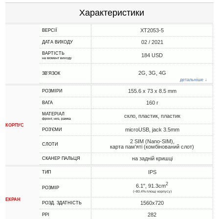
Характеристики
XT2053-5
ВЕРСІЇ
02 / 2021
ДАТА ВИХОДУ
ВАРТІСТЬ
184 USD
на момент виходу
2G, 3G, 4G
ЗВ'ЯЗОК
детальніше ↓
155.6 x 73 x 8.5 mm
РОЗМІРИ
160 г
ВАГА
МАТЕРІАЛ
скло, пластик, пластик
фронт, низ, рамка
КОРПУС
microUSB, jack 3.5mm
РОЗ'ЄМИ
2 SIM (Nano-SIM),
СЛОТИ
карта пам'яті (комбінований слот)
на задній кришці
СКАНЕР ПАЛЬЦЯ
IPS
ТИП
2
6.1", 91.3cm
РОЗМІР
(~80.4% площі корпусу)
ЕКРАН
1560x720
РОЗД. ЗДАТНІСТЬ
282
PPI