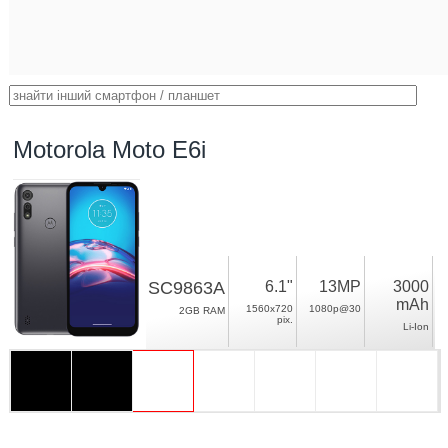
Motorola Moto E6i
SC9863A
6.1"
13MP
3000
mAh
1560x720
1080p@30
2GB RAM
pix.
Li-Ion