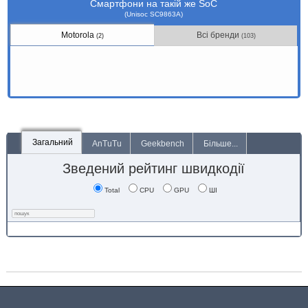
Смартфони на такій же SoC
(Unisoc SC9863A)
Motorola
Всі бренди
(2)
(103)
Загальний
AnTuTu
Geekbench
Більше...
Зведений рейтинг швидкодії
Total
CPU
GPU
ШІ