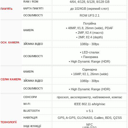
4/64, 4/128, 6/128, 8/128 GB
RAM / ROM
до 1024GB (окремий слот)
КАРТА ПАМ'ЯТІ
ПАМ'ЯТЬ
ROM UFS 2.1
ОСОБЛИВОСТІ
Потрійна
• 48MP, f/1.8, 26mm (wide), PDAF
КАМЕРА
• 2MP, f/2.4 (macro)
• 2MP, f/2.4 (depth)
ОСН. КАМЕРА
1080p - 30fps
ЗЙОМКА ВІДЕО
• LED-спалах
ОСОБЛИВОСТІ
• Панорама
• High Dynamic Range (HDR)
Одинарна
КАМЕРА
• 16MP, f/2.1, 26mm (wide)
СЕЛФІ КАМЕРА
1080p - 30fps
ЗЙОМКА ВІДЕО
ОСОБЛИВОСТІ
• High Dynamic Range (HDR)
гіроскоп, акселерометр, наближення, компас
СЕНСОРИ
IEEE 802.11 a/b/g/n/ac
WI-FI
v 5.1
BLUETOOTH
GPS, A-GPS, GLONASS, Galileo, BDS, QZSS
НАВІГАЦІЯ
ТЕХНОЛОГІЇ
NFC
ІНШІ ФУНКЦІЇ
USB OTG