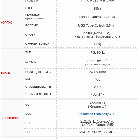
162.5 x 74.8 x 8.5 mm
РОЗМІРИ
185 г
ВАГА
МАТЕРІАЛ
скло, пластик, пластик
фронт, низ, рамка
КОРПУС
USB Type-C, jack 3.5mm
РОЗ'ЄМИ
2 SIM (Nano-SIM),
СЛОТИ
карта пам'яті (окремий слот)
збоку
СКАНЕР ПАЛЬЦЯ
IPS, 90Hz
ТИП
2
6.5", 102cm
РОЗМІР
(~83.9% площі корпусу)
2400x1080
РОЗД. ЗДАТНІСТЬ
ЕКРАН
405
PPI
20:9
СПІВВІДНОШЕННЯ
480nit / -
ЯСКР. / КОНТРАСТ
Android 11
ОС
(Realme UI)
Mediatek Dimensity 700
SOC
ПЛАТФОРМА
2x2.2GHz Cortex-A76
CPU
6x2GHz Cortex-A55
Mali-G57 MP2, 950MHz
GPU