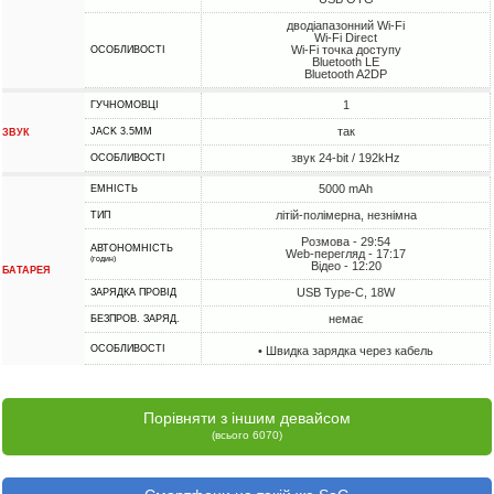
дводіапазонний Wi-Fi
Wi-Fi Direct
Wi-Fi точка доступу
ОСОБЛИВОСТІ
Bluetooth LE
Bluetooth A2DP
1
ГУЧНОМОВЦІ
так
JACK 3.5MM
ЗВУК
звук 24-bit / 192kHz
ОСОБЛИВОСТІ
5000 mAh
ЕМНІСТЬ
літій-полімерна, незнімна
ТИП
Розмова - 29:54
АВТОНОМНІСТЬ
Web-перегляд - 17:17
(годин)
Відео - 12:20
БАТАРЕЯ
USB Type-C, 18W
ЗАРЯДКА ПРОВІД
немає
БЕЗПРОВ. ЗАРЯД.
ОСОБЛИВОСТІ
• Швидка зарядка через кабель
Порівняти з іншим девайсом
(всього 6070)