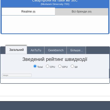
Смартфони на такій же SoC
(Mediatek Dimensity 700)
Realme
Всі бренди
(8)
(69)
Загальний
AnTuTu
Geekbench
Більше...
Зведений рейтинг швидкодії
Total
CPU
GPU
ШІ