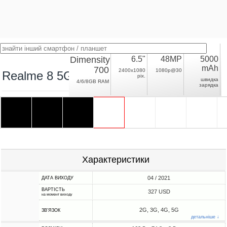
Dimensity
6.5"
48MP
5000
mAh
700
2400x1080
1080p@30
Realme 8 5G
pix.
швидка
4/6/8GB RAM
зарядка
Характеристики
04 / 2021
ДАТА ВИХОДУ
ВАРТІСТЬ
327 USD
на момент виходу
2G, 3G, 4G, 5G
ЗВ'ЯЗОК
детальніше ↓