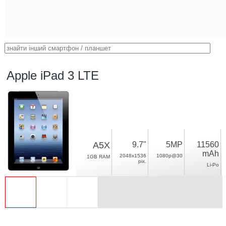
Apple iPad 3 LTE
A5X
9.7"
5MP
11560
mAh
2048x1536
1080p@30
1GB RAM
pix.
Li-Po