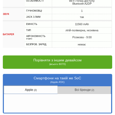
Wi-Fi точка доступу
ОСОБЛИВОСТІ
Bluetooth A2DP
1
ГУЧНОМОВЦІ
ЗВУК
так
JACK 3.5MM
11560 mAh
ЕМНІСТЬ
літій-полімерна, незнімна
ТИП
БАТАРЕЯ
АВТОНОМНІСТЬ
Розмова - 9:00
(годин)
немає
БЕЗПРОВ. ЗАРЯД.
Порівняти з іншим девайсом
(всього 6070)
Смартфони на такій же SoC
(Apple A5X)
Apple
Всі бренди
(2)
(2)