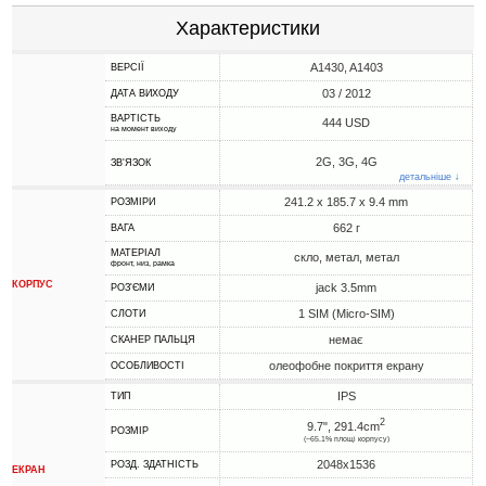
Характеристики
A1430, A1403
ВЕРСІЇ
03 / 2012
ДАТА ВИХОДУ
ВАРТІСТЬ
444 USD
на момент виходу
2G, 3G, 4G
ЗВ'ЯЗОК
детальніше ↓
241.2 x 185.7 x 9.4 mm
РОЗМІРИ
662 г
ВАГА
МАТЕРІАЛ
скло, метал, метал
фронт, низ, рамка
КОРПУС
jack 3.5mm
РОЗ'ЄМИ
1 SIM (Micro-SIM)
СЛОТИ
немає
СКАНЕР ПАЛЬЦЯ
олеофобне покриття екрану
ОСОБЛИВОСТІ
IPS
ТИП
2
9.7", 291.4cm
РОЗМІР
(~65.1% площі корпусу)
2048x1536
РОЗД. ЗДАТНІСТЬ
ЕКРАН