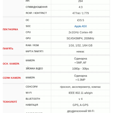
264
PPI
4:3
СПІВВІДНОШЕННЯ
477nit / 1:779
ЯСКР. / КОНТРАСТ
iOS 5
ОС
Apple A5X
SOC
ПЛАТФОРМА
2x1GHz Cortex-A9
CPU
SGX543MP4, 200MHz
GPU
1/16, 1/32, 1/64 GB
RAM / ROM
ПАМ'ЯТЬ
немає
КАРТА ПАМ'ЯТІ
Одинарна
КАМЕРА
• 5MP, AF
ОСН. КАМЕРА
1080p - 30fps
ЗЙОМКА ВІДЕО
Одинарна
КАМЕРА
СЕЛФІ КАМЕРА
• 0.3MP
гіроскоп, акселерометр, компас
СЕНСОРИ
IEEE 802.11 a/b/g/n
WI-FI
v 4
BLUETOOTH
ТЕХНОЛОГІЇ
GPS, A-GPS
НАВІГАЦІЯ
дводіапазонний Wi-Fi