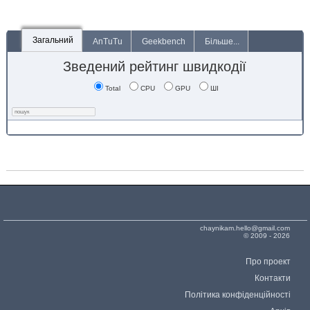
Загальний
AnTuTu
Geekbench
Більше...
Зведений рейтинг швидкодії
Total
CPU
GPU
ШІ
chaynikam.hello@gmail.com
© 2009 - 2026
Про проект
Контакти
Політика конфіденційності