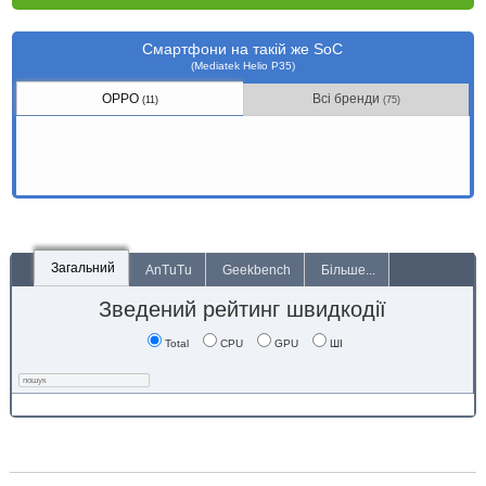
Смартфони на такій же SoC
(Mediatek Helio P35)
OPPO
Всі бренди
(11)
(75)
Загальний
AnTuTu
Geekbench
Більше...
Зведений рейтинг швидкодії
Total
CPU
GPU
ШІ