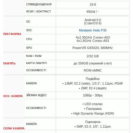
19:9
СПІВВІДНОШЕННЯ
450nit / -
ЯСКР. / КОНТРАСТ
Android 9.0
ОС
(ColorOS 6)
Mediatek Helio P35
SOC
ПЛАТФОРМА
4x2.35GHz Cortex-A53
CPU
4x1.8GHz Cortex-A53
PowerVR GE8320, 680MHz
GPU
2/32 GB
RAM / ROM
до 256GB (окремий слот)
КАРТА ПАМ'ЯТІ
ПАМ'ЯТЬ
ROM eMMC
ОСОБЛИВОСТІ
Подвійна
• 13MP, f/2.2 (wide), 1/3.1", 1.12µm, PDAF
КАМЕРА
• 2MP, f/2.4 (depth)
1080p - 30fps
ЗЙОМКА ВІДЕО
ОСН. КАМЕРА
• LED-спалах
ОСОБЛИВОСТІ
• Панорама
• High Dynamic Range (HDR)
Одинарна
КАМЕРА
• 5MP, f/2.4, 1/5", 1.12µm
СЕЛФІ КАМЕРА