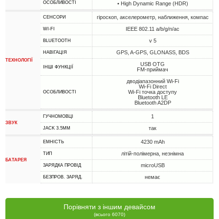
ОСОБЛИВОСТІ
• High Dynamic Range (HDR)
гіроскоп, акселерометр, наближення, компас
СЕНСОРИ
IEEE 802.11 a/b/g/n/ac
WI-FI
v 5
BLUETOOTH
GPS, A-GPS, GLONASS, BDS
НАВІГАЦІЯ
ТЕХНОЛОГІЇ
USB OTG
ІНШІ ФУНКЦІЇ
FM-приймач
дводіапазонний Wi-Fi
Wi-Fi Direct
Wi-Fi точка доступу
ОСОБЛИВОСТІ
Bluetooth LE
Bluetooth A2DP
1
ГУЧНОМОВЦІ
ЗВУК
так
JACK 3.5MM
4230 mAh
ЕМНІСТЬ
літій-полімерна, незнімна
ТИП
БАТАРЕЯ
microUSB
ЗАРЯДКА ПРОВІД
немає
БЕЗПРОВ. ЗАРЯД.
Порівняти з іншим девайсом
(всього 6070)