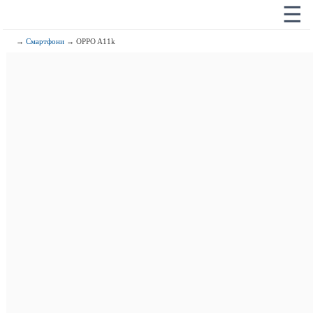
☰
→
Смартфони
→ OPPO A11k