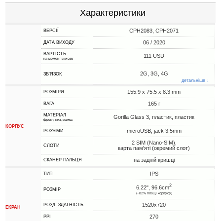
Характеристики
CPH2083, CPH2071
ВЕРСІЇ
06 / 2020
ДАТА ВИХОДУ
ВАРТІСТЬ
111 USD
на момент виходу
2G, 3G, 4G
ЗВ'ЯЗОК
детальніше ↓
155.9 x 75.5 x 8.3 mm
РОЗМІРИ
165 г
ВАГА
МАТЕРІАЛ
Gorilla Glass 3, пластик, пластик
фронт, низ, рамка
КОРПУС
microUSB, jack 3.5mm
РОЗ'ЄМИ
2 SIM (Nano-SIM),
СЛОТИ
карта пам'яті (окремий слот)
на задній кришці
СКАНЕР ПАЛЬЦЯ
IPS
ТИП
2
6.22", 96.6cm
РОЗМІР
(~82% площі корпусу)
1520x720
РОЗД. ЗДАТНІСТЬ
ЕКРАН
270
PPI