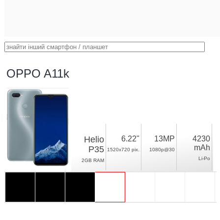
OPPO A11k
Helio
6.22"
13MP
4230
mAh
P35
1520x720 pix.
1080p@30
Li-Po
2GB RAM