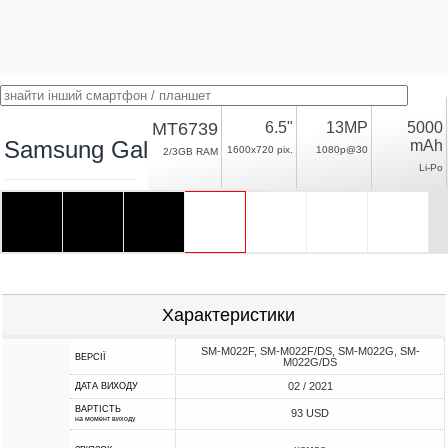
MT6739
6.5"
13MP
5000
Samsung Galaxy M02
mAh
1600x720 pix.
1080p@30
2/3GB RAM
Li-Po
Характеристики
SM-M022F, SM-M022F/DS, SM-M022G, SM-
ВЕРСІЇ
M022G/DS
02 / 2021
ДАТА ВИХОДУ
ВАРТІСТЬ
93 USD
на момент виходу