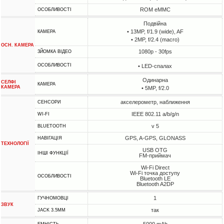
ROM eMMC
ОСОБЛИВОСТІ
Подвійна
• 13MP, f/1.9 (wide), AF
КАМЕРА
• 2MP, f/2.4 (macro)
ОСН. КАМЕРА
1080p - 30fps
ЗЙОМКА ВІДЕО
ОСОБЛИВОСТІ
• LED-спалах
Одинарна
СЕЛФІ
КАМЕРА
КАМЕРА
• 5MP, f/2.0
акселерометр, наближення
СЕНСОРИ
IEEE 802.11 a/b/g/n
WI-FI
v 5
BLUETOOTH
GPS, A-GPS, GLONASS
НАВІГАЦІЯ
ТЕХНОЛОГІЇ
USB OTG
ІНШІ ФУНКЦІЇ
FM-приймач
Wi-Fi Direct
Wi-Fi точка доступу
ОСОБЛИВОСТІ
Bluetooth LE
Bluetooth A2DP
1
ГУЧНОМОВЦІ
ЗВУК
так
JACK 3.5MM