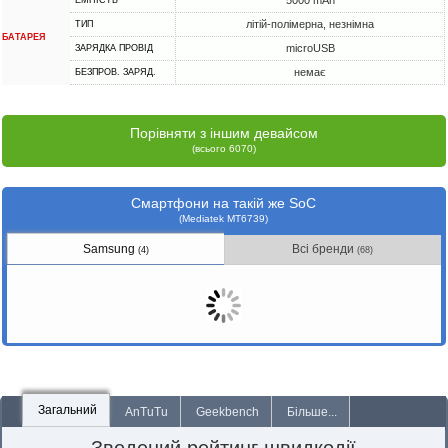
5000 mAh
ЕМНІСТЬ
літій-полімерна, незнімна
ТИП
БАТАРЕЯ
microUSB
ЗАРЯДКА ПРОВІД
немає
БЕЗПРОВ. ЗАРЯД.
Порівняти з іншим девайсом
(всього 6070)
Смартфони на такій же SoC
(Mediatek MT6739)
Samsung
Всі бренди
(4)
(68)
Загальний
AnTuTu
Geekbench
Більше...