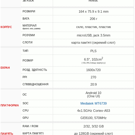
немає
ЗВ'ЯЗОК
164 x 75.9 x 9.1 mm
РОЗМІРИ
206 г
ВАГА
МАТЕРІАЛ
скло, пластик, пластик
КОРПУС
фронт, низ, рамка
microUSB, jack 3.5mm
РОЗ'ЄМИ
карта пам'яті (окремий слот)
СЛОТИ
PLS
ТИП
2
6.5", 102cm
РОЗМІР
(~81.9% площі корпусу)
ЕКРАН
1600x720
РОЗД. ЗДАТНІСТЬ
270
PPI
20:9
СПІВВІДНОШЕННЯ
Android 10
ОС
(One UI)
Mediatek MT6739
SOC
ПЛАТФОРМА
4x1.5GHz Cortex-A53
CPU
GE8100, 570MHz
GPU
2/32, 3/32 GB
RAM / ROM
до 128GB (окремий слот)
КАРТА ПАМ'ЯТІ
ПАМ'ЯТЬ