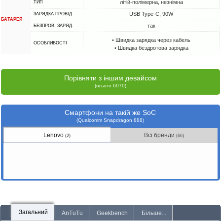
літій-полімерна, незнімна
ТИП
USB Type-C, 90W
ЗАРЯДКА ПРОВІД
БАТАРЕЯ
так
БЕЗПРОВ. ЗАРЯД.
• Швидка зарядка через кабель
ОСОБЛИВОСТІ
• Швидка бездротова зарядка
Порівняти з іншим девайсом
(всього 6070)
Смартфони на такій же SoC
(Qualcomm Snapdragon 888)
Lenovo
Всі бренди
(2)
(66)
Загальний
AnTuTu
Geekbench
Більше...