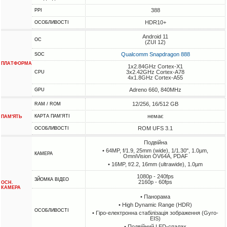
388
PPI
HDR10+
ОСОБЛИВОСТІ
Android 11
ОС
(ZUI 12)
Qualcomm Snapdragon 888
SOC
ПЛАТФОРМА
1x2.84GHz Cortex-X1
3x2.42GHz Cortex-A78
CPU
4x1.8GHz Cortex-A55
Adreno 660, 840MHz
GPU
12/256, 16/512 GB
RAM / ROM
немає
КАРТА ПАМ'ЯТІ
ПАМ'ЯТЬ
ROM UFS 3.1
ОСОБЛИВОСТІ
Подвійна
• 64MP, f/1.9, 25mm (wide), 1/1.30", 1.0µm,
КАМЕРА
OmniVision OV64A, PDAF
• 16MP, f/2.2, 16mm (ultrawide), 1.0µm
1080p - 240fps
ЗЙОМКА ВІДЕО
2160p - 60fps
ОСН.
КАМЕРА
• Панорама
• High Dynamic Range (HDR)
ОСОБЛИВОСТІ
• Гіро-електронна стабілізація зображення (Gyro-
EIS)
• Подвійний LED-спалах