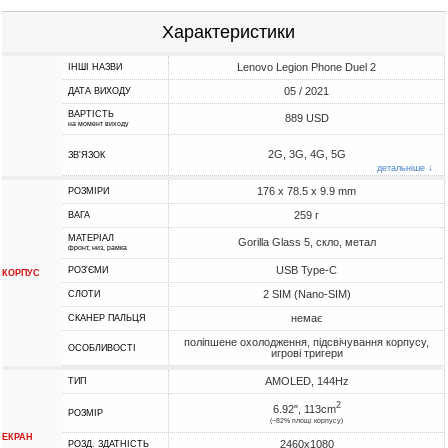
Характеристики
Lenovo Legion Phone Duel 2
ІНШІ НАЗВИ
05 / 2021
ДАТА ВИХОДУ
ВАРТІСТЬ
889 USD
на момент виходу
2G, 3G, 4G, 5G
ЗВ'ЯЗОК
детальніше ↓
176 x 78.5 x 9.9 mm
РОЗМІРИ
259 г
ВАГА
МАТЕРІАЛ
Gorilla Glass 5, скло, метал
фронт, низ, рамка
USB Type-C
РОЗ'ЄМИ
КОРПУС
2 SIM (Nano-SIM)
СЛОТИ
немає
СКАНЕР ПАЛЬЦЯ
поліпшене охолодження, підсвічування корпусу,
ОСОБЛИВОСТІ
игрові тригери
AMOLED, 144Hz
ТИП
2
6.92", 113cm
РОЗМІР
(~82% площі корпусу)
ЕКРАН
2460x1080
РОЗД. ЗДАТНІСТЬ