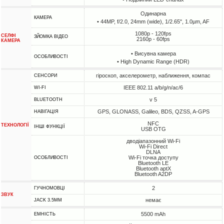
Одинарна
КАМЕРА
• 44MP, f/2.0, 24mm (wide), 1/2.65", 1.0µm, AF
1080p - 120fps
СЕЛФІ
ЗЙОМКА ВІДЕО
2160p - 60fps
КАМЕРА
• Висувна камера
ОСОБЛИВОСТІ
• High Dynamic Range (HDR)
гіроскоп, акселерометр, наближення, компас
СЕНСОРИ
IEEE 802.11 a/b/g/n/ac/6
WI-FI
v 5
BLUETOOTH
GPS, GLONASS, Galileo, BDS, QZSS, A-GPS
НАВІГАЦІЯ
NFC
ТЕХНОЛОГІЇ
ІНШІ ФУНКЦІЇ
USB OTG
дводіапазонний Wi-Fi
Wi-Fi Direct
DLNA
Wi-Fi точка доступу
ОСОБЛИВОСТІ
Bluetooth LE
Bluetooth aptX
Bluetooth A2DP
2
ГУЧНОМОВЦІ
ЗВУК
немає
JACK 3.5MM
5500 mAh
ЕМНІСТЬ