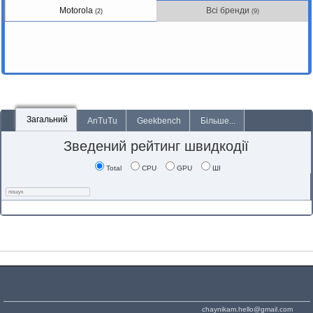
Motorola
Всі бренди
(2)
(9)
Загальний
AnTuTu
Geekbench
Більше...
Зведений рейтинг швидкодії
Total
CPU
GPU
ШІ
chaynikam.hello@gmail.com