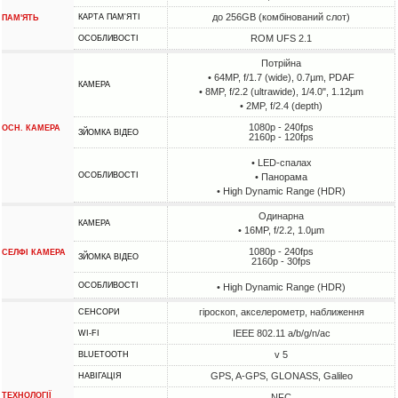
до 256GB (комбінований слот)
КАРТА ПАМ'ЯТІ
ПАМ'ЯТЬ
ROM UFS 2.1
ОСОБЛИВОСТІ
Потрійна
• 64MP, f/1.7 (wide), 0.7µm, PDAF
КАМЕРА
• 8MP, f/2.2 (ultrawide), 1/4.0", 1.12µm
• 2MP, f/2.4 (depth)
1080p - 240fps
ОСН. КАМЕРА
ЗЙОМКА ВІДЕО
2160p - 120fps
• LED-спалах
ОСОБЛИВОСТІ
• Панорама
• High Dynamic Range (HDR)
Одинарна
КАМЕРА
• 16MP, f/2.2, 1.0µm
1080p - 240fps
СЕЛФІ КАМЕРА
ЗЙОМКА ВІДЕО
2160p - 30fps
ОСОБЛИВОСТІ
• High Dynamic Range (HDR)
гіроскоп, акселерометр, наближення
СЕНСОРИ
IEEE 802.11 a/b/g/n/ac
WI-FI
v 5
BLUETOOTH
GPS, A-GPS, GLONASS, Galileo
НАВІГАЦІЯ
ТЕХНОЛОГІЇ
NFC