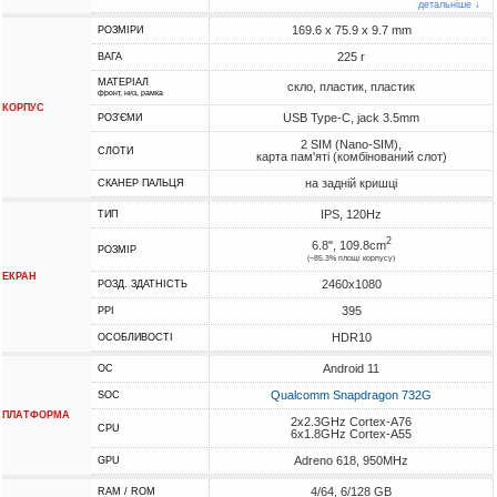
детальніше ↓
169.6 x 75.9 x 9.7 mm
РОЗМІРИ
225 г
ВАГА
МАТЕРІАЛ
скло, пластик, пластик
фронт, низ, рамка
КОРПУС
USB Type-C, jack 3.5mm
РОЗ'ЄМИ
2 SIM (Nano-SIM),
СЛОТИ
карта пам'яті (комбінований слот)
на задній кришці
СКАНЕР ПАЛЬЦЯ
IPS, 120Hz
ТИП
2
6.8", 109.8cm
РОЗМІР
(~85.3% площі корпусу)
ЕКРАН
2460x1080
РОЗД. ЗДАТНІСТЬ
395
PPI
HDR10
ОСОБЛИВОСТІ
Android 11
ОС
Qualcomm Snapdragon 732G
SOC
ПЛАТФОРМА
2x2.3GHz Cortex-A76
CPU
6x1.8GHz Cortex-A55
Adreno 618, 950MHz
GPU
4/64, 6/128 GB
RAM / ROM