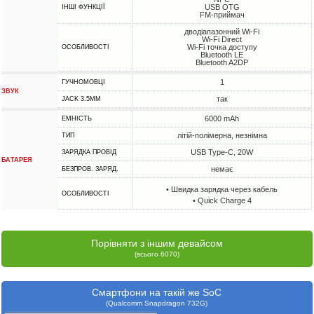
USB OTG
ІНШІ ФУНКЦІЇ
FM-приймач
дводіапазонний Wi-Fi
Wi-Fi Direct
Wi-Fi точка доступу
ОСОБЛИВОСТІ
Bluetooth LE
Bluetooth A2DP
1
ГУЧНОМОВЦІ
ЗВУК
так
JACK 3.5MM
6000 mAh
ЕМНІСТЬ
літій-полімерна, незнімна
ТИП
USB Type-C, 20W
ЗАРЯДКА ПРОВІД
БАТАРЕЯ
немає
БЕЗПРОВ. ЗАРЯД.
• Швидка зарядка через кабель
ОСОБЛИВОСТІ
• Quick Charge 4
Порівняти з іншим девайсом
(всього 6070)
Смартфони на такій же SoC
(Qualcomm Snapdragon 732G)