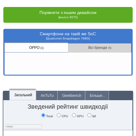
Порівняти з іншим девайсом
(всього 6070)
Смартфони на такій же SoC
(Qualcomm Snapdragon 768G)
OPPO
Всі бренди
(1)
(5)
Загальний
AnTuTu
Geekbench
Більше...
Зведений рейтинг швидкодії
Total
CPU
GPU
ШІ