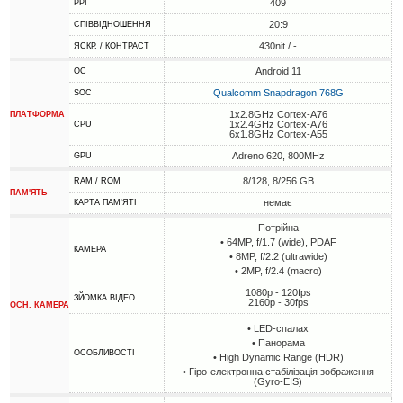
409
PPI
20:9
СПІВВІДНОШЕННЯ
430nit / -
ЯСКР. / КОНТРАСТ
Android 11
ОС
Qualcomm Snapdragon 768G
SOC
1x2.8GHz Cortex-A76
ПЛАТФОРМА
1x2.4GHz Cortex-A76
CPU
6x1.8GHz Cortex-A55
Adreno 620, 800MHz
GPU
8/128, 8/256 GB
RAM / ROM
ПАМ'ЯТЬ
немає
КАРТА ПАМ'ЯТІ
Потрійна
• 64MP, f/1.7 (wide), PDAF
КАМЕРА
• 8MP, f/2.2 (ultrawide)
• 2MP, f/2.4 (macro)
1080p - 120fps
ЗЙОМКА ВІДЕО
2160p - 30fps
ОСН. КАМЕРА
• LED-спалах
• Панорама
ОСОБЛИВОСТІ
• High Dynamic Range (HDR)
• Гіро-електронна стабілізація зображення
(Gyro-EIS)