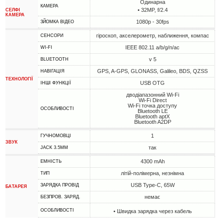
Одинарна
КАМЕРА
• 32MP, f/2.4
СЕЛФІ
КАМЕРА
1080p - 30fps
ЗЙОМКА ВІДЕО
гіроскоп, акселерометр, наближення, компас
СЕНСОРИ
IEEE 802.11 a/b/g/n/ac
WI-FI
v 5
BLUETOOTH
GPS, A-GPS, GLONASS, Galileo, BDS, QZSS
НАВІГАЦІЯ
ТЕХНОЛОГІЇ
USB OTG
ІНШІ ФУНКЦІЇ
дводіапазонний Wi-Fi
Wi-Fi Direct
Wi-Fi точка доступу
ОСОБЛИВОСТІ
Bluetooth LE
Bluetooth aptX
Bluetooth A2DP
1
ГУЧНОМОВЦІ
ЗВУК
так
JACK 3.5MM
4300 mAh
ЕМНІСТЬ
літій-полімерна, незнімна
ТИП
USB Type-C, 65W
ЗАРЯДКА ПРОВІД
БАТАРЕЯ
немає
БЕЗПРОВ. ЗАРЯД.
ОСОБЛИВОСТІ
• Швидка зарядка через кабель