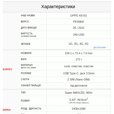
Характеристики
OPPO K9 5G
ІНШІ НАЗВИ
PEXM00
ВЕРСІЇ
05 / 2021
ДАТА ВИХОДУ
ВАРТІСТЬ
290 USD
на момент виходу
2G, 3G, 4G, 5G
ЗВ'ЯЗОК
детальніше ↓
159.1 x 73.4 x 7.9 mm
РОЗМІРИ
172 г
ВАГА
МАТЕРІАЛ
скло, пластик, пластик
фронт, низ, рамка
КОРПУС
USB Type-C, jack 3.5mm
РОЗ'ЄМИ
2 SIM (Nano-SIM)
СЛОТИ
під дисплеєм
СКАНЕР ПАЛЬЦЯ
Super AMOLED, 90Hz
ТИП
2
6.43", 99.8cm
РОЗМІР
(~85.5% площі корпусу)
2400x1080
РОЗД. ЗДАТНІСТЬ
ЕКРАН