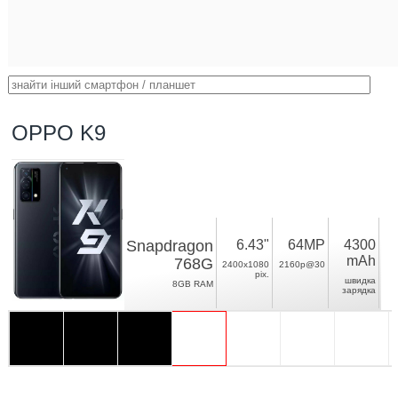
OPPO K9
Snapdragon
6.43"
64MP
4300
mAh
768G
2400x1080
2160p@30
pix.
швидка
8GB RAM
зарядка