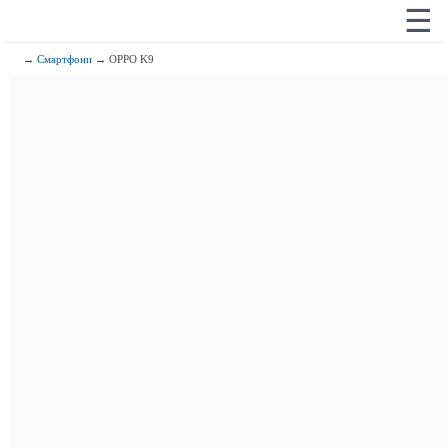
☰
→
Смартфони
→ OPPO K9