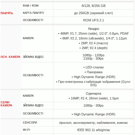
8/128, 8/256 GB
RAM / ROM
до 256GB (окремий слот)
КАРТА ПАМ'ЯТІ
ПАМ'ЯТЬ
ROM UFS 2.1
ОСОБЛИВОСТІ
Квадро
• 48MP, f/1.7, 25mm (wide), 1/2.0", 0.8µm, PDAF
• 8MP, f/2.2, 16mm (ultrawide), 1/4.0", 1.12µm
КАМЕРА
• 2MP, f/2.4 (macro)
• 2MP, f/2.4 (depth)
1080p - 120fps
ОСН. КАМЕРА
ЗЙОМКА ВІДЕО
2160p - 30fps
• LED-спалах
• Панорама
ОСОБЛИВОСТІ
• High Dynamic Range (HDR)
• Гіро-електронна стабілізація зображення (Gyro-
EIS)
Одинарна
КАМЕРА
• 16MP, f/2.4, 26mm (wide), 1.0µm
СЕЛФІ
1080p - 30fps
КАМЕРА
ЗЙОМКА ВІДЕО
ОСОБЛИВОСТІ
• High Dynamic Range (HDR)
гіроскоп, акселерометр, наближення, компас
СЕНСОРИ
IEEE 802.11 a/b/g/n/ac
WI-FI