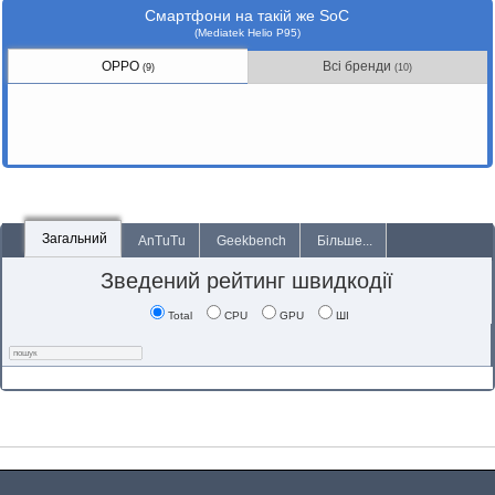
Смартфони на такій же SoC
(Mediatek Helio P95)
OPPO
Всі бренди
(9)
(10)
Загальний
AnTuTu
Geekbench
Більше...
Зведений рейтинг швидкодії
Total
CPU
GPU
ШІ