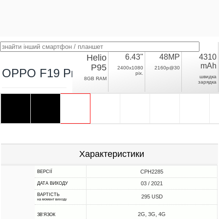
Helio
6.43"
48MP
4310
mAh
P95
2400x1080
2160p@30
OPPO F19 Pro
pix.
швидка
8GB RAM
зарядка
Характеристики
CPH2285
ВЕРСІЇ
03 / 2021
ДАТА ВИХОДУ
ВАРТІСТЬ
295 USD
на момент виходу
2G, 3G, 4G
ЗВ'ЯЗОК