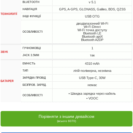
v 5.1
BLUETOOTH
GPS, A-GPS, GLONASS, Galileo, BDS, QZSS
НАВІГАЦІЯ
ТЕХНОЛОГІЇ
USB OTG
ІНШІ ФУНКЦІЇ
дводіапазонний Wi-Fi
Wi-Fi Direct
Wi-Fi точка доступу
ОСОБЛИВОСТІ
Bluetooth LE
Bluetooth aptX
Bluetooth A2DP
1
ГУЧНОМОВЦІ
ЗВУК
так
JACK 3.5MM
4310 mAh
ЕМНІСТЬ
літій-полімерна, незнімна
ТИП
USB Type-C, 30W
ЗАРЯДКА ПРОВІД
БАТАРЕЯ
немає
БЕЗПРОВ. ЗАРЯД.
• Швидка зарядка через кабель
ОСОБЛИВОСТІ
• VOOC
Порівняти з іншим девайсом
(всього 6070)