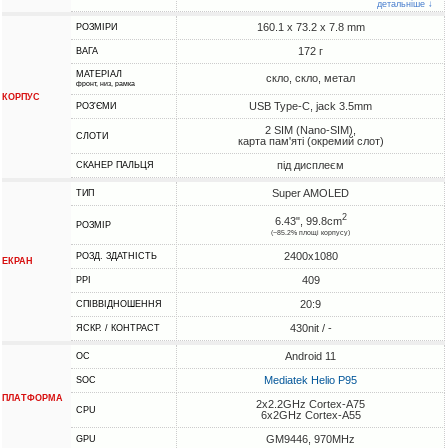
детальніше ↓
160.1 x 73.2 x 7.8 mm
РОЗМІРИ
172 г
ВАГА
МАТЕРІАЛ
скло, скло, метал
фронт, низ, рамка
КОРПУС
USB Type-C, jack 3.5mm
РОЗ'ЄМИ
2 SIM (Nano-SIM),
СЛОТИ
карта пам'яті (окремий слот)
під дисплеєм
СКАНЕР ПАЛЬЦЯ
Super AMOLED
ТИП
2
6.43", 99.8cm
РОЗМІР
(~85.2% площі корпусу)
2400x1080
РОЗД. ЗДАТНІСТЬ
ЕКРАН
409
PPI
20:9
СПІВВІДНОШЕННЯ
430nit / -
ЯСКР. / КОНТРАСТ
Android 11
ОС
Mediatek Helio P95
SOC
ПЛАТФОРМА
2x2.2GHz Cortex-A75
CPU
6x2GHz Cortex-A55
GM9446, 970MHz
GPU