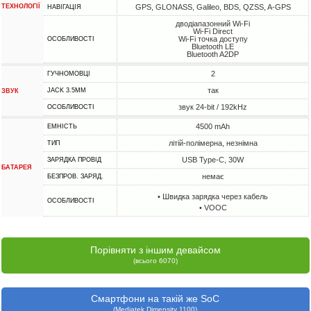
ТЕХНОЛОГІЇ
GPS, GLONASS, Galileo, BDS, QZSS, A-GPS
НАВІГАЦІЯ
дводіапазонний Wi-Fi
Wi-Fi Direct
Wi-Fi точка доступу
ОСОБЛИВОСТІ
Bluetooth LE
Bluetooth A2DP
2
ГУЧНОМОВЦІ
так
JACK 3.5MM
ЗВУК
звук 24-bit / 192kHz
ОСОБЛИВОСТІ
4500 mAh
ЕМНІСТЬ
літій-полімерна, незнімна
ТИП
USB Type-C, 30W
ЗАРЯДКА ПРОВІД
БАТАРЕЯ
немає
БЕЗПРОВ. ЗАРЯД.
• Швидка зарядка через кабель
ОСОБЛИВОСТІ
• VOOC
Порівняти з іншим девайсом
(всього 6070)
Смартфони на такій же SoC
(Mediatek Dimensity 1100)