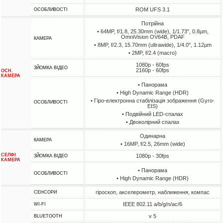
ROM UFS 3.1
ОСОБЛИВОСТІ
Потрійна
• 64MP, f/1.8, 25.30mm (wide), 1/1.73", 0.8µm,
OmniVision OV64B, PDAF
КАМЕРА
• 8MP, f/2.3, 15.70mm (ultrawide), 1/4.0", 1.12µm
• 2MP, f/2.4 (macro)
1080p - 60fps
ЗЙОМКА ВІДЕО
2160p - 60fps
ОСН.
КАМЕРА
• Панорама
• High Dynamic Range (HDR)
• Гіро-електронна стабілізація зображення (Gyro-
ОСОБЛИВОСТІ
EIS)
• Подвійний LED-спалах
• Двоколірний спалах
Одинарна
КАМЕРА
• 16MP, f/2.5, 26mm (wide)
СЕЛФІ
1080p - 30fps
ЗЙОМКА ВІДЕО
КАМЕРА
• Панорама
ОСОБЛИВОСТІ
• High Dynamic Range (HDR)
гіроскоп, акселерометр, наближення, компас
СЕНСОРИ
IEEE 802.11 a/b/g/n/ac/6
WI-FI
v 5
BLUETOOTH