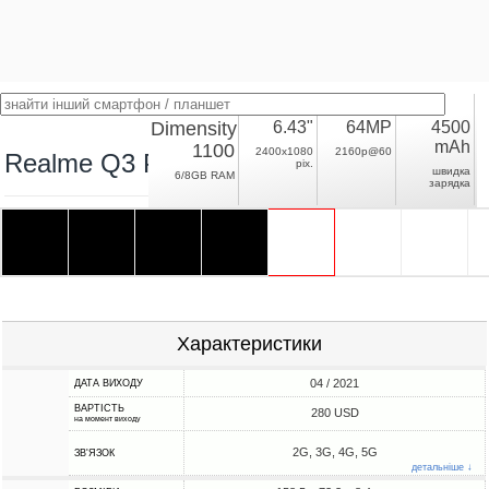
Dimensity
6.43"
64MP
4500
mAh
1100
2400x1080
2160p@60
Realme Q3 Pro 5G
pix.
швидка
6/8GB RAM
зарядка
Характеристики
04 / 2021
ДАТА ВИХОДУ
ВАРТІСТЬ
280 USD
на момент виходу
2G, 3G, 4G, 5G
ЗВ'ЯЗОК
детальніше ↓