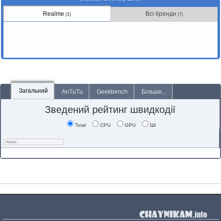
Realme
Всі бренди
(1)
(7)
Загальний
AnTuTu
Geekbench
Більше...
Зведений рейтинг швидкодії
Total
CPU
GPU
ШІ