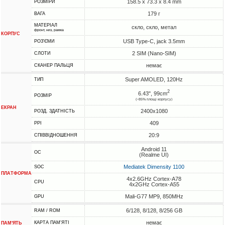
158.5 x 73.3 x 8.4 mm
РОЗМІРИ
179 г
ВАГА
МАТЕРІАЛ
скло, скло, метал
фронт, низ, рамка
КОРПУС
USB Type-C, jack 3.5mm
РОЗ'ЄМИ
2 SIM (Nano-SIM)
СЛОТИ
немає
СКАНЕР ПАЛЬЦЯ
Super AMOLED, 120Hz
ТИП
2
6.43", 99cm
РОЗМІР
(~85% площі корпусу)
ЕКРАН
2400x1080
РОЗД. ЗДАТНІСТЬ
409
PPI
20:9
СПІВВІДНОШЕННЯ
Android 11
ОС
(Realme UI)
Mediatek Dimensity 1100
SOC
ПЛАТФОРМА
4x2.6GHz Cortex-A78
CPU
4x2GHz Cortex-A55
Mali-G77 MP9, 850MHz
GPU
6/128, 8/128, 8/256 GB
RAM / ROM
немає
КАРТА ПАМ'ЯТІ
ПАМ'ЯТЬ