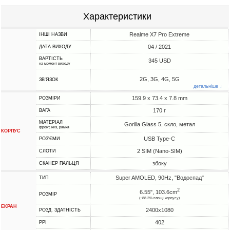
Характеристики
Realme X7 Pro Extreme
ІНШІ НАЗВИ
04 / 2021
ДАТА ВИХОДУ
ВАРТІСТЬ
345 USD
на момент виходу
2G, 3G, 4G, 5G
ЗВ'ЯЗОК
детальніше ↓
159.9 x 73.4 x 7.8 mm
РОЗМІРИ
170 г
ВАГА
МАТЕРІАЛ
Gorilla Glass 5, скло, метал
фронт, низ, рамка
КОРПУС
USB Type-C
РОЗ'ЄМИ
2 SIM (Nano-SIM)
СЛОТИ
збоку
СКАНЕР ПАЛЬЦЯ
Super AMOLED, 90Hz, "Водоспад"
ТИП
2
6.55", 103.6cm
РОЗМІР
(~88.3% площі корпусу)
ЕКРАН
2400x1080
РОЗД. ЗДАТНІСТЬ
402
PPI