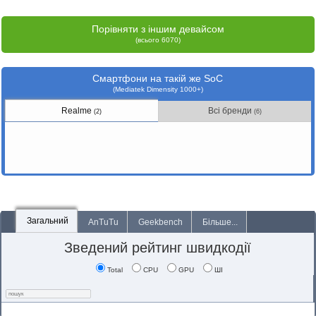
Порівняти з іншим девайсом
(всього 6070)
Смартфони на такій же SoC
(Mediatek Dimensity 1000+)
Realme
Всі бренди
(2)
(6)
Загальний
AnTuTu
Geekbench
Більше...
Зведений рейтинг швидкодії
Total
CPU
GPU
ШІ