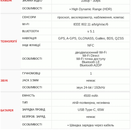
1080p - 30fps
КАМЕРА
ЗЙОМКА ВІДЕО
ОСОБЛИВОСТІ
• High Dynamic Range (HDR)
гіроскоп, акселерометр, наближення, компас
СЕНСОРИ
IEEE 802.11 a/b/g/n/ac/6
WI-FI
v 5.1
BLUETOOTH
GPS, A-GPS, GLONASS, Galileo, BDS, QZSS
НАВІГАЦІЯ
ТЕХНОЛОГІЇ
NFC
ІНШІ ФУНКЦІЇ
дводіапазонний Wi-Fi
Wi-Fi Direct
Wi-Fi точка доступу
ОСОБЛИВОСТІ
Bluetooth LE
Bluetooth A2DP
1
ГУЧНОМОВЦІ
немає
JACK 3.5MM
ЗВУК
звук 24-bit / 192kHz
ОСОБЛИВОСТІ
4500 mAh
ЕМНІСТЬ
літій-полімерна, незнімна
ТИП
USB Type-C, 65W
ЗАРЯДКА ПРОВІД
БАТАРЕЯ
немає
БЕЗПРОВ. ЗАРЯД.
ОСОБЛИВОСТІ
• Швидка зарядка через кабель