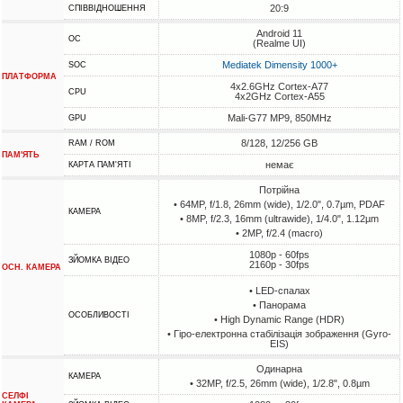
20:9
СПІВВІДНОШЕННЯ
Android 11
ОС
(Realme UI)
Mediatek Dimensity 1000+
SOC
ПЛАТФОРМА
4x2.6GHz Cortex-A77
CPU
4x2GHz Cortex-A55
Mali-G77 MP9, 850MHz
GPU
8/128, 12/256 GB
RAM / ROM
ПАМ'ЯТЬ
немає
КАРТА ПАМ'ЯТІ
Потрійна
• 64MP, f/1.8, 26mm (wide), 1/2.0", 0.7µm, PDAF
КАМЕРА
• 8MP, f/2.3, 16mm (ultrawide), 1/4.0", 1.12µm
• 2MP, f/2.4 (macro)
1080p - 60fps
ЗЙОМКА ВІДЕО
2160p - 30fps
ОСН. КАМЕРА
• LED-спалах
• Панорама
ОСОБЛИВОСТІ
• High Dynamic Range (HDR)
• Гіро-електронна стабілізація зображення (Gyro-
EIS)
Одинарна
КАМЕРА
• 32MP, f/2.5, 26mm (wide), 1/2.8", 0.8µm
СЕЛФІ