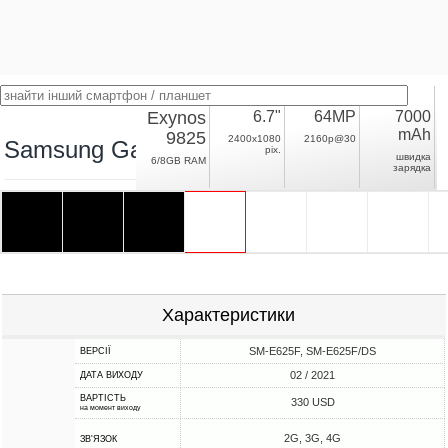
Exynos
6.7"
64MP
7000
mAh
9825
2400x1080
2160p@30
Samsung Galaxy F62
pix.
швидка
6/8GB RAM
зарядка
Характеристики
SM-E625F, SM-E625F/DS
ВЕРСІЇ
02 / 2021
ДАТА ВИХОДУ
ВАРТІСТЬ
330 USD
на момент виходу
2G, 3G, 4G
ЗВ'ЯЗОК