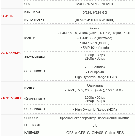
Mali-G76 MP12, 700MHz
GPU
6/128, 8/128 GB
RAM / ROM
ПАМ'ЯТЬ
до 512GB (окремий слот)
КАРТА ПАМ'ЯТІ
Квадро
• 64MP, f/1.8, 26mm (wide), 1/1.73", 0.8µm, PDAF
• 12MP, f/2.2 (ultrawide)
КАМЕРА
• 5MP, f/2.4 (macro)
• 5MP, f/2.4 (depth)
ОСН. КАМЕРА
1080p - 30fps
ЗЙОМКА ВІДЕО
2160p - 30fps
• LED-спалах
ОСОБЛИВОСТІ
• Панорама
• High Dynamic Range (HDR)
Одинарна
КАМЕРА
• 32MP, f/2.2, 26mm (wide), 1/2.8", 0.8µm
1080p - 30fps
СЕЛФІ КАМЕРА
ЗЙОМКА ВІДЕО
2160p - 30fps
ОСОБЛИВОСТІ
• High Dynamic Range (HDR)
гіроскоп, акселерометр, наближення, компас
СЕНСОРИ
v 5
BLUETOOTH
GPS, A-GPS, GLONASS, Galileo, BDS
НАВІГАЦІЯ