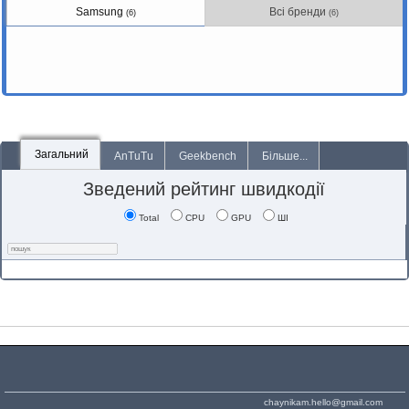
Samsung
Всі бренди
(6)
(6)
Загальний
AnTuTu
Geekbench
Більше...
Зведений рейтинг швидкодії
Total
CPU
GPU
ШІ
chaynikam.hello@gmail.com