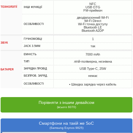
NFC
ТЕХНОЛОГІЇ
USB OTG
ІНШІ ФУНКЦІЇ
FM-приймач
дводіапазонний Wi-Fi
Wi-Fi Direct
Wi-Fi точка доступу
ОСОБЛИВОСТІ
Bluetooth LE
Bluetooth A2DP
1
ГУЧНОМОВЦІ
ЗВУК
так
JACK 3.5MM
7000 mAh
ЕМНІСТЬ
літій-полімерна, незнімна
ТИП
USB Type-C, 25W
ЗАРЯДКА ПРОВІД
БАТАРЕЯ
немає
БЕЗПРОВ. ЗАРЯД.
ОСОБЛИВОСТІ
• Швидка зарядка через кабель
Порівняти з іншим девайсом
(всього 6070)
Смартфони на такій же SoC
(Samsung Exynos 9825)