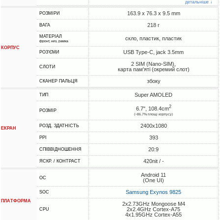
детальніше ↓
163.9 x 76.3 x 9.5 mm
РОЗМІРИ
218 г
ВАГА
МАТЕРІАЛ
скло, пластик, пластик
фронт, низ, рамка
КОРПУС
USB Type-C, jack 3.5mm
РОЗ'ЄМИ
2 SIM (Nano-SIM),
СЛОТИ
карта пам'яті (окремий слот)
збоку
СКАНЕР ПАЛЬЦЯ
Super AMOLED
ТИП
2
6.7", 108.4cm
РОЗМІР
(~86.7% площі корпусу)
2400x1080
РОЗД. ЗДАТНІСТЬ
ЕКРАН
393
PPI
20:9
СПІВВІДНОШЕННЯ
420nit / -
ЯСКР. / КОНТРАСТ
Android 11
ОС
(One UI)
Samsung Exynos 9825
SOC
ПЛАТФОРМА
2x2.73GHz Mongoose M4
2x2.4GHz Cortex-A75
CPU
4x1.95GHz Cortex-A55