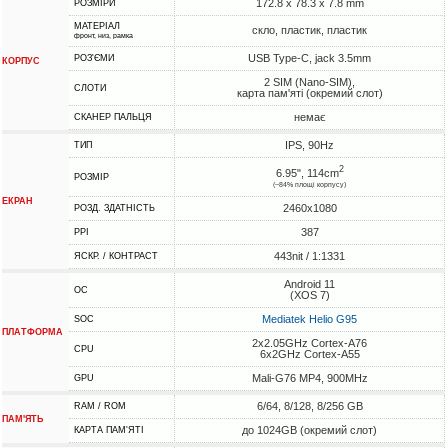
172.8 x 78.3 x 7.8 mm
РОЗМІРИ
МАТЕРІАЛ
скло, пластик, пластик
фронт, низ, рамка
USB Type-C, jack 3.5mm
РОЗ'ЄМИ
КОРПУС
2 SIM (Nano-SIM),
СЛОТИ
карта пам'яті (окремий слот)
немає
СКАНЕР ПАЛЬЦЯ
IPS, 90Hz
ТИП
2
6.95", 114cm
РОЗМІР
(~84% площі корпусу)
ЕКРАН
2460x1080
РОЗД. ЗДАТНІСТЬ
387
PPI
443nit / 1:1331
ЯСКР. / КОНТРАСТ
Android 11
ОС
(XOS 7)
Mediatek Helio G95
SOC
ПЛАТФОРМА
2x2.05GHz Cortex-A76
CPU
6x2GHz Cortex-A55
Mali-G76 MP4, 900MHz
GPU
6/64, 8/128, 8/256 GB
RAM / ROM
ПАМ'ЯТЬ
до 1024GB (окремий слот)
КАРТА ПАМ'ЯТІ