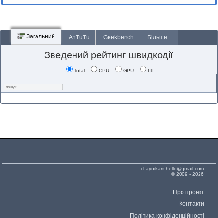
Загальний
AnTuTu
Geekbench
Більше...
Зведений рейтинг швидкодії
Total
CPU
GPU
ШІ
chaynikam.hello@gmail.com
© 2009 - 2026
Про проект
Контакти
Політика конфіденційності