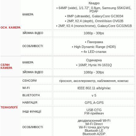
Квадро
• 64MP (wide), 1/1.72", 0.8µm, Samsung S5KGW1,
PDAF
КАМЕРА
• 8MP (ultrawide), GalaxyCore GC8034
• 2MP, f/2.4 (depth), OmniVision OV02B
• 2MP, f/2.4 (monochrome), GalaxyCore GC02M1B
ОСН. КАМЕРА
1080p - 30fps
ЗЙОМКА ВІДЕО
• Панорама
ОСОБЛИВОСТІ
• High Dynamic Range (HDR)
• 4х LED-спалах
Одинарна
КАМЕРА
• 16MP, Hynix Hi-1631Q
СЕЛФІ
КАМЕРА
1080p - 30fps
ЗЙОМКА ВІДЕО
гіроскоп, акселерометр, наближення, компас
СЕНСОРИ
IEEE 802.11 a/b/g/n/ac
WI-FI
v 5
BLUETOOTH
GPS, A-GPS
НАВІГАЦІЯ
ТЕХНОЛОГІЇ
USB OTG
ІНШІ ФУНКЦІЇ
FM-приймач
дводіапазонний Wi-Fi
Wi-Fi Direct
Wi-Fi точка доступу
ОСОБЛИВОСТІ
Bluetooth LE
Bluetooth A2DP