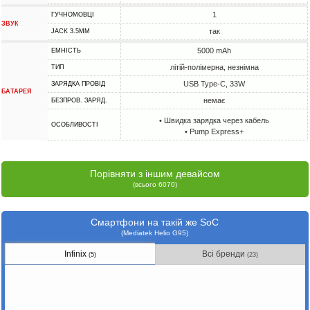
1
ГУЧНОМОВЦІ
ЗВУК
так
JACK 3.5MM
5000 mAh
ЕМНІСТЬ
літій-полімерна, незнімна
ТИП
USB Type-C, 33W
ЗАРЯДКА ПРОВІД
БАТАРЕЯ
немає
БЕЗПРОВ. ЗАРЯД.
• Швидка зарядка через кабель
ОСОБЛИВОСТІ
• Pump Express+
Порівняти з іншим девайсом
(всього 6070)
Смартфони на такій же SoC
(Mediatek Helio G95)
Infinix
Всі бренди
(5)
(23)