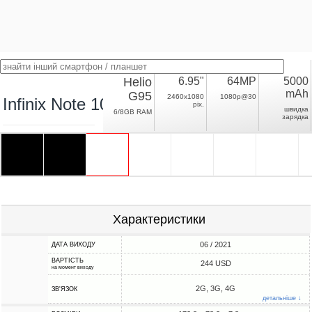
Helio
6.95"
64MP
5000
mAh
G95
2460x1080
1080p@30
Infinix Note 10 Pro
pix.
швидка
6/8GB RAM
зарядка
Характеристики
06 / 2021
ДАТА ВИХОДУ
ВАРТІСТЬ
244 USD
на момент виходу
2G, 3G, 4G
ЗВ'ЯЗОК
детальніше ↓