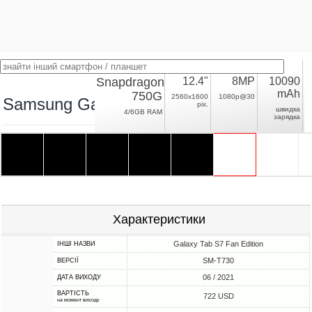
Snapdragon
12.4"
8MP
10090
mAh
750G
2560x1600
1080p@30
Samsung Galaxy Tab S7 FE Wi-Fi
pix.
швидка
4/6GB RAM
зарядка
Характеристики
Galaxy Tab S7 Fan Edition
ІНШІ НАЗВИ
SM-T730
ВЕРСІЇ
06 / 2021
ДАТА ВИХОДУ
ВАРТІСТЬ
722 USD
на момент виходу