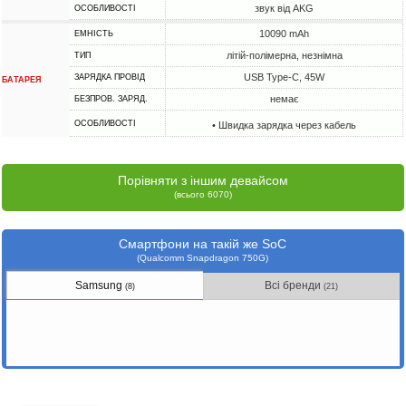
звук від AKG
ОСОБЛИВОСТІ
10090 mAh
ЕМНІСТЬ
літій-полімерна, незнімна
ТИП
USB Type-C, 45W
ЗАРЯДКА ПРОВІД
БАТАРЕЯ
немає
БЕЗПРОВ. ЗАРЯД.
ОСОБЛИВОСТІ
• Швидка зарядка через кабель
Порівняти з іншим девайсом
(всього 6070)
Смартфони на такій же SoC
(Qualcomm Snapdragon 750G)
Samsung
Всі бренди
(8)
(21)