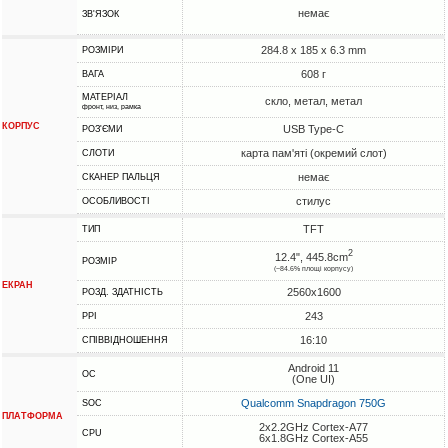
немає
ЗВ'ЯЗОК
284.8 x 185 x 6.3 mm
РОЗМІРИ
608 г
ВАГА
МАТЕРІАЛ
скло, метал, метал
фронт, низ, рамка
КОРПУС
USB Type-C
РОЗ'ЄМИ
карта пам'яті (окремий слот)
СЛОТИ
немає
СКАНЕР ПАЛЬЦЯ
стилус
ОСОБЛИВОСТІ
TFT
ТИП
2
12.4", 445.8cm
РОЗМІР
(~84.6% площі корпусу)
ЕКРАН
2560x1600
РОЗД. ЗДАТНІСТЬ
243
PPI
16:10
СПІВВІДНОШЕННЯ
Android 11
ОС
(One UI)
Qualcomm Snapdragon 750G
SOC
ПЛАТФОРМА
2x2.2GHz Cortex-A77
CPU
6x1.8GHz Cortex-A55