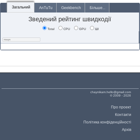
Загальний
AnTuTu
Geekbench
Більше...
Зведений рейтинг швидкодії
Total
CPU
GPU
ШІ
chaynikam.hello@gmail.com
© 2009 - 2026
Про проект
Контакти
Політика конфіденційності
Архів