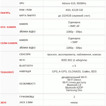
Adreno 619, 950MHz
GPU
4/64, 6/128 GB
RAM / ROM
ПАМ'ЯТЬ
до 1024GB (окремий слот)
КАРТА ПАМ'ЯТІ
Одинарна
КАМЕРА
• 8MP, AF
ОСН. КАМЕРА
1080p - 30fps
ЗЙОМКА ВІДЕО
Одинарна
КАМЕРА
• 5MP
СЕЛФІ КАМЕРА
1080p - 30fps
ЗЙОМКА ВІДЕО
гіроскоп, акселерометр, наближення, компас
СЕНСОРИ
IEEE 802.11 a/b/g/n/ac
WI-FI
v 5
BLUETOOTH
GPS, A-GPS, GLONASS, Galileo, BDS
НАВІГАЦІЯ
ТЕХНОЛОГІЇ
дводіапазонний Wi-Fi
Wi-Fi Direct
Wi-Fi точка доступу
ОСОБЛИВОСТІ
Bluetooth LE
Bluetooth A2DP
Samsung Dex
2
ГУЧНОМОВЦІ
немає
JACK 3.5MM
ЗВУК