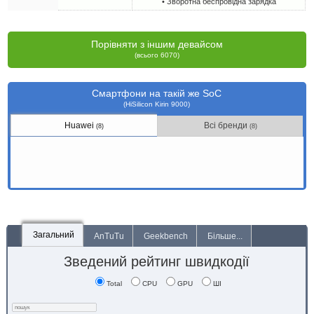
• Зворотна беспровідна зарядка
Порівняти з іншим девайсом
(всього 6070)
Смартфони на такій же SoC
(HiSilicon Kirin 9000)
Huawei
Всі бренди
(8)
(8)
Загальний
AnTuTu
Geekbench
Більше...
Зведений рейтинг швидкодії
Total
CPU
GPU
ШІ