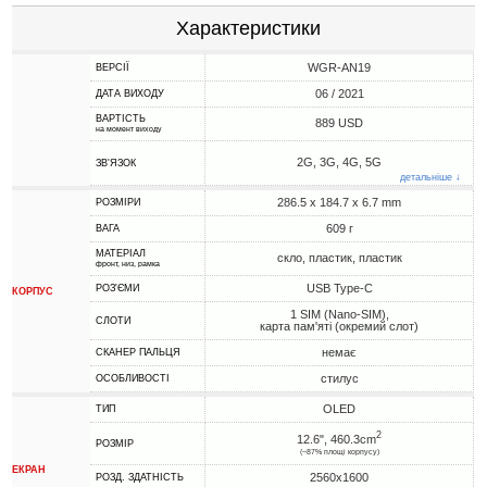
Характеристики
WGR-AN19
ВЕРСІЇ
06 / 2021
ДАТА ВИХОДУ
ВАРТІСТЬ
889 USD
на момент виходу
2G, 3G, 4G, 5G
ЗВ'ЯЗОК
детальніше ↓
286.5 x 184.7 x 6.7 mm
РОЗМІРИ
609 г
ВАГА
МАТЕРІАЛ
скло, пластик, пластик
фронт, низ, рамка
USB Type-C
РОЗ'ЄМИ
КОРПУС
1 SIM (Nano-SIM),
СЛОТИ
карта пам'яті (окремий слот)
немає
СКАНЕР ПАЛЬЦЯ
стилус
ОСОБЛИВОСТІ
OLED
ТИП
2
12.6", 460.3cm
РОЗМІР
(~87% площі корпусу)
ЕКРАН
2560x1600
РОЗД. ЗДАТНІСТЬ