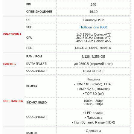
240
PPI
16:10
СПІВВІДНОШЕННЯ
HarmonyOS 2
ОС
HiSilicon Kirin 9000
SOC
1x3.13GHz Cortex-A77
ПЛАТФОРМА
3x2.54GHz Cortex-A77
CPU
4x2.05GHz Cortex-A55
Mali-G78 MP24, 760MHz
GPU
8/128, 8/256 GB
RAM / ROM
до 256GB (окремий слот)
КАРТА ПАМ'ЯТІ
ПАМ'ЯТЬ
ROM UFS 3.1
ОСОБЛИВОСТІ
Потрійна
• 13MP, f/1.8 (wide), PDAF
КАМЕРА
• 8MP, f/2.4 (ultrawide)
• TOF 3D (tof)
1080p - 30fps
ОСН. КАМЕРА
ЗЙОМКА ВІДЕО
2160p - 30fps
• LED-спалах
ОСОБЛИВОСТІ
• Панорама
• High Dynamic Range (HDR)
Одинарна
КАМЕРА