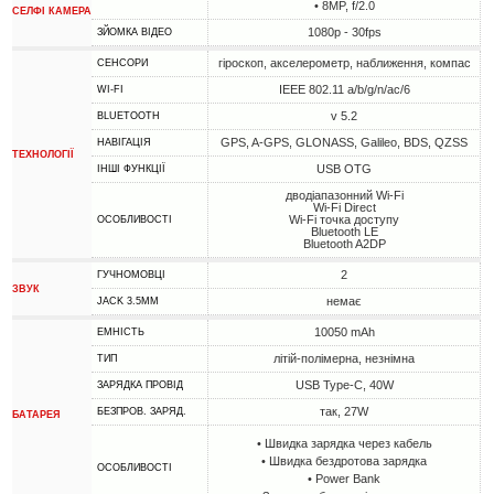
• 8MP, f/2.0
СЕЛФІ КАМЕРА
1080p - 30fps
ЗЙОМКА ВІДЕО
гіроскоп, акселерометр, наближення, компас
СЕНСОРИ
IEEE 802.11 a/b/g/n/ac/6
WI-FI
v 5.2
BLUETOOTH
GPS, A-GPS, GLONASS, Galileo, BDS, QZSS
НАВІГАЦІЯ
ТЕХНОЛОГІЇ
USB OTG
ІНШІ ФУНКЦІЇ
дводіапазонний Wi-Fi
Wi-Fi Direct
Wi-Fi точка доступу
ОСОБЛИВОСТІ
Bluetooth LE
Bluetooth A2DP
2
ГУЧНОМОВЦІ
ЗВУК
немає
JACK 3.5MM
10050 mAh
ЕМНІСТЬ
літій-полімерна, незнімна
ТИП
USB Type-C, 40W
ЗАРЯДКА ПРОВІД
так, 27W
БЕЗПРОВ. ЗАРЯД.
БАТАРЕЯ
• Швидка зарядка через кабель
• Швидка бездротова зарядка
ОСОБЛИВОСТІ
• Power Bank