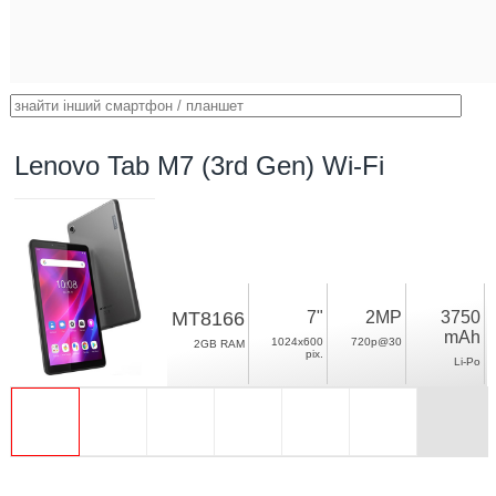
Lenovo Tab M7 (3rd Gen) Wi-Fi
MT8166
7"
2MP
3750
mAh
1024x600
720p@30
2GB RAM
pix.
Li-Po