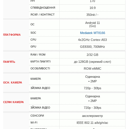
170
PPI
16:9
СПІВВІДНОШЕННЯ
350nit / -
ЯСКР. / КОНТРАСТ
Android 11
ОС
(Go)
Mediatek MT8166
SOC
ПЛАТФОРМА
4x2GHz Cortex-A53
CPU
GE8300, 700MHz
GPU
2/32 GB
RAM / ROM
до 128GB (окремий слот)
КАРТА ПАМ'ЯТІ
ПАМ'ЯТЬ
ROM eMMC
ОСОБЛИВОСТІ
Одинарна
КАМЕРА
• 2MP
ОСН. КАМЕРА
720p - 30fps
ЗЙОМКА ВІДЕО
Одинарна
КАМЕРА
• 2MP
СЕЛФІ КАМЕРА
720p - 30fps
ЗЙОМКА ВІДЕО
акселерометр
СЕНСОРИ
IEEE 802.11 a/b/g/n/ac
WI-FI