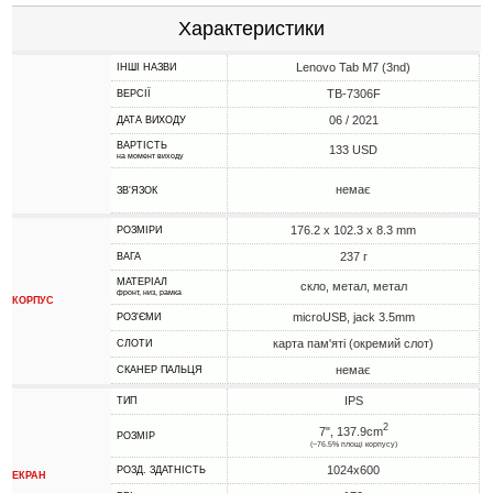
Характеристики
Lenovo Tab M7 (3nd)
ІНШІ НАЗВИ
TB-7306F
ВЕРСІЇ
06 / 2021
ДАТА ВИХОДУ
ВАРТІСТЬ
133 USD
на момент виходу
немає
ЗВ'ЯЗОК
176.2 x 102.3 x 8.3 mm
РОЗМІРИ
237 г
ВАГА
МАТЕРІАЛ
скло, метал, метал
фронт, низ, рамка
КОРПУС
microUSB, jack 3.5mm
РОЗ'ЄМИ
карта пам'яті (окремий слот)
СЛОТИ
немає
СКАНЕР ПАЛЬЦЯ
IPS
ТИП
2
7", 137.9cm
РОЗМІР
(~76.5% площі корпусу)
1024x600
РОЗД. ЗДАТНІСТЬ
ЕКРАН