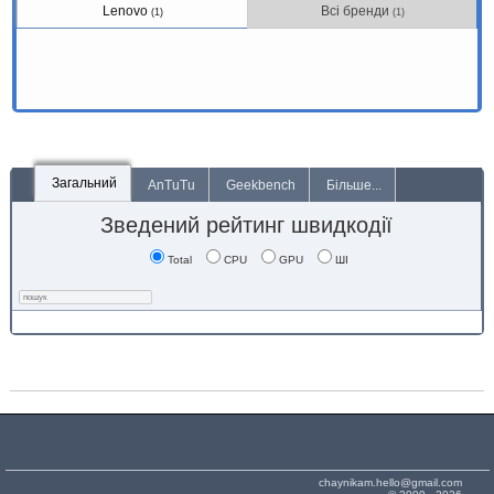
Lenovo
Всі бренди
(1)
(1)
Загальний
AnTuTu
Geekbench
Більше...
Зведений рейтинг швидкодії
Total
CPU
GPU
ШІ
chaynikam.hello@gmail.com