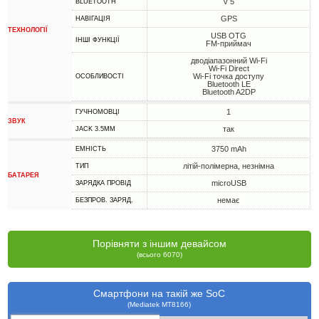
v 5
BLUETOOTH
GPS
НАВІГАЦІЯ
ТЕХНОЛОГІЇ
USB OTG
ІНШІ ФУНКЦІЇ
FM-приймач
дводіапазонний Wi-Fi
Wi-Fi Direct
Wi-Fi точка доступу
ОСОБЛИВОСТІ
Bluetooth LE
Bluetooth A2DP
1
ГУЧНОМОВЦІ
ЗВУК
так
JACK 3.5MM
3750 mAh
ЕМНІСТЬ
літій-полімерна, незнімна
ТИП
БАТАРЕЯ
microUSB
ЗАРЯДКА ПРОВІД
немає
БЕЗПРОВ. ЗАРЯД.
Порівняти з іншим девайсом
(всього 6070)
Смартфони на такій же SoC
(Mediatek MT8166)