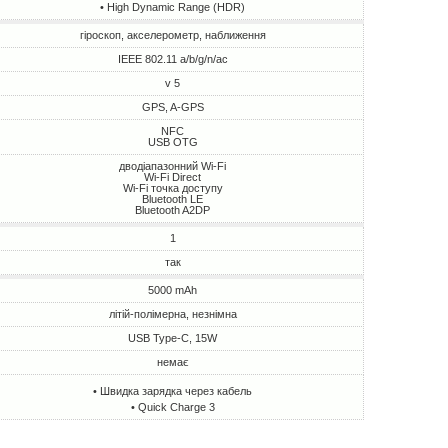
• High Dynamic Range (HDR)
гіроскоп, акселерометр, наближення
IEEE 802.11 a/b/g/n/ac
v 5
GPS, A-GPS
NFC
USB OTG
дводіапазонний Wi-Fi
Wi-Fi Direct
Wi-Fi точка доступу
Bluetooth LE
Bluetooth A2DP
1
так
5000 mAh
літій-полімерна, незнімна
USB Type-C, 15W
немає
• Швидка зарядка через кабель
• Quick Charge 3