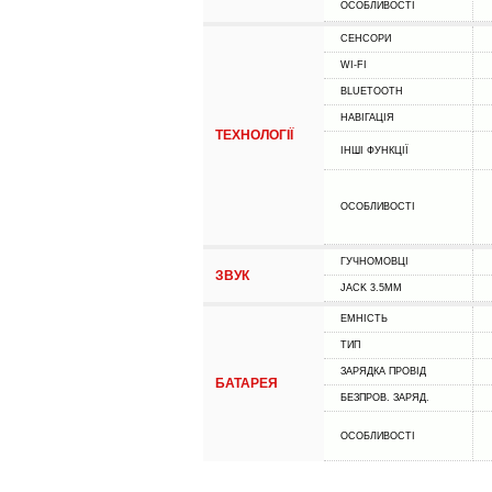
ОСОБЛИВОСТІ
СЕНСОРИ
WI-FI
BLUETOOTH
НАВІГАЦІЯ
ТЕХНОЛОГІЇ
ІНШІ ФУНКЦІЇ
ОСОБЛИВОСТІ
ГУЧНОМОВЦІ
ЗВУК
JACK 3.5MM
ЕМНІСТЬ
ТИП
ЗАРЯДКА ПРОВІД
БАТАРЕЯ
БЕЗПРОВ. ЗАРЯД.
ОСОБЛИВОСТІ