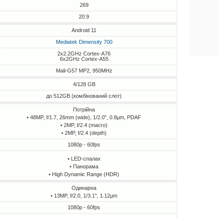
269
20:9
Android 11
Mediatek Dimensity 700
2x2.2GHz Cortex-A76
6x2GHz Cortex-A55
Mali-G57 MP2, 950MHz
4/128 GB
до 512GB (комбінований слот)
Потрійна
• 48MP, f/1.7, 26mm (wide), 1/2.0", 0.8µm, PDAF
• 2MP, f/2.4 (macro)
• 2MP, f/2.4 (depth)
1080p - 60fps
• LED-спалах
• Панорама
• High Dynamic Range (HDR)
Одинарна
• 13MP, f/2.0, 1/3.1", 1.12µm
1080p - 60fps