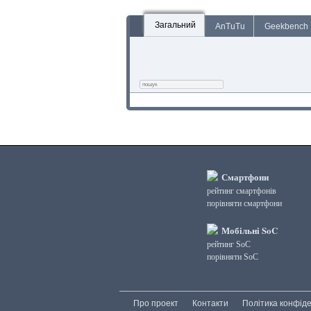
Загальний
AnTuTu
Geekbench
Смартфони
рейтинг смартфонів
порівняти смартфони
Мобільні SoC
рейтинг SoC
порівняти SoC
Про проект
Контакти
Політика конфіде