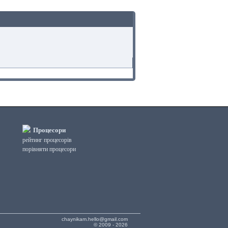
Процесори
рейтинг процесорів
порівняти процесори
chaynikam.hello@gmail.com
© 2009 - 2026