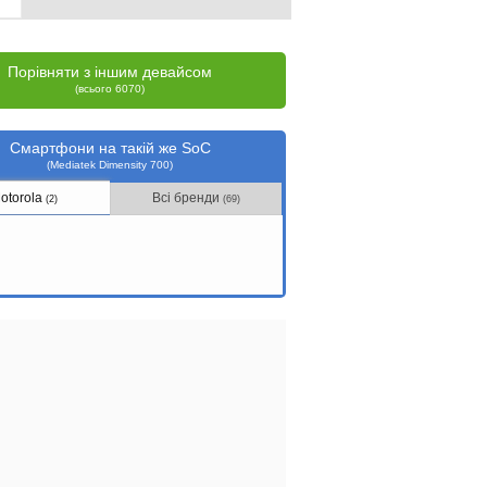
Порівняти з іншим девайсом
(всього 6070)
Смартфони на такій же SoC
(Mediatek Dimensity 700)
otorola
Всі бренди
(2)
(69)