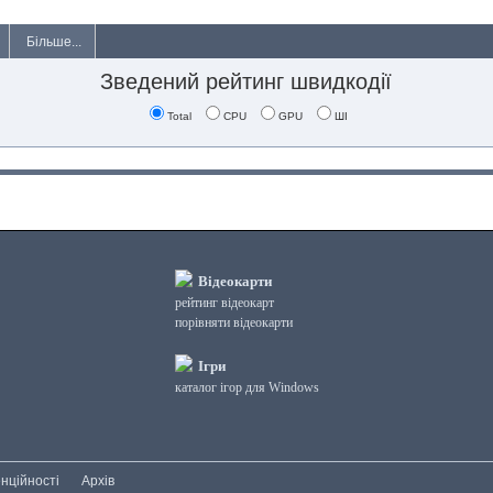
Більше...
Зведений рейтинг швидкодії
Total
CPU
GPU
ШІ
Відеокарти
рейтинг відеокарт
порівняти відеокарти
Ігри
каталог ігор для Windows
нційності
Архів