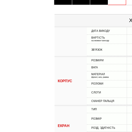
Х
ДАТА ВИХОДУ
ВАРТІСТЬ
на момент виходу
ЗВ'ЯЗОК
РОЗМІРИ
ВАГА
МАТЕРІАЛ
фронт, низ, рамка
КОРПУС
РОЗ'ЄМИ
СЛОТИ
СКАНЕР ПАЛЬЦЯ
ТИП
РОЗМІР
ЕКРАН
РОЗД. ЗДАТНІСТЬ