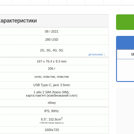
арактеристики
08 / 2021
280 USD
2G, 3G, 4G, 5G
M
детальніше ↓
167 x 76.4 x 9.3 mm
206 г
скло, пластик, пластик
USB Type-C, jack 3.5mm
1 або 2 SIM (Nano-SIM),
карта пам'яті (комбінований слот)
збоку
IPS, 90Hz
2
6.5", 102.8cm
(~80.5% площі корпусу)
1600x720