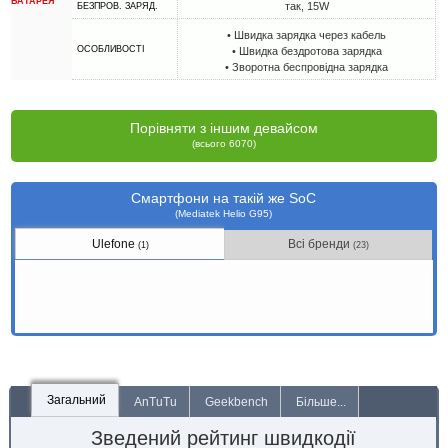
БАТАРЕЯ
так, 15W
БЕЗПРОВ. ЗАРЯД.
• Швидка зарядка через кабель
ОСОБЛИВОСТІ
• Швидка бездротова зарядка
• Зворотна беспровідна зарядка
Порівняти з іншим девайсом
(всього 6070)
Смартфони на такій же SoC
(Mediatek Helio G95)
Ulefone
Всі бренди
(1)
(23)
Загальний
AnTuTu
Geekbench
Більше...
Зведений рейтинг швидкодії