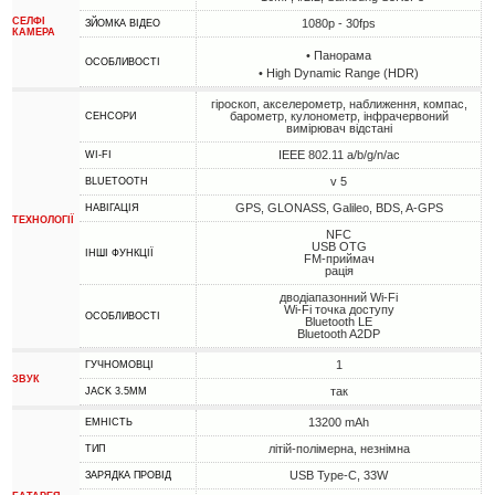
СЕЛФІ
1080p - 30fps
ЗЙОМКА ВІДЕО
КАМЕРА
• Панорама
ОСОБЛИВОСТІ
• High Dynamic Range (HDR)
гіроскоп, акселерометр, наближення, компас,
барометр, кулонометр, інфрачервоний
СЕНСОРИ
вимірювач відстані
IEEE 802.11 a/b/g/n/ac
WI-FI
v 5
BLUETOOTH
GPS, GLONASS, Galileo, BDS, A-GPS
НАВІГАЦІЯ
ТЕХНОЛОГІЇ
NFC
USB OTG
ІНШІ ФУНКЦІЇ
FM-приймач
рація
дводіапазонний Wi-Fi
Wi-Fi точка доступу
ОСОБЛИВОСТІ
Bluetooth LE
Bluetooth A2DP
1
ГУЧНОМОВЦІ
ЗВУК
так
JACK 3.5MM
13200 mAh
ЕМНІСТЬ
літій-полімерна, незнімна
ТИП
USB Type-C, 33W
ЗАРЯДКА ПРОВІД