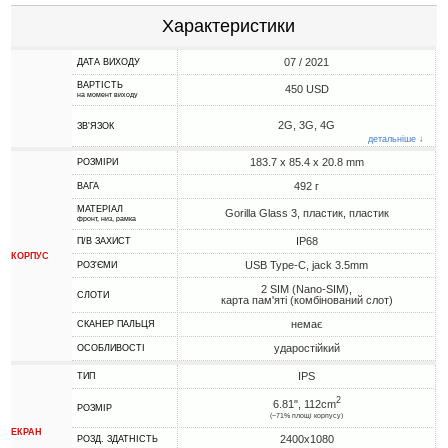
Характеристики
07 / 2021
ДАТА ВИХОДУ
ВАРТІСТЬ
450 USD
на момент виходу
2G, 3G, 4G
ЗВ'ЯЗОК
детальніше ↓
183.7 x 85.4 x 20.8 mm
РОЗМІРИ
492 г
ВАГА
МАТЕРІАЛ
Gorilla Glass 3, пластик, пластик
фронт, низ, рамка
IP68
П/В ЗАХИСТ
КОРПУС
USB Type-C, jack 3.5mm
РОЗ'ЄМИ
2 SIM (Nano-SIM),
СЛОТИ
карта пам'яті (комбінований слот)
немає
СКАНЕР ПАЛЬЦЯ
ударостійкий
ОСОБЛИВОСТІ
IPS
ТИП
2
6.81", 112cm
РОЗМІР
(~71% площі корпусу)
ЕКРАН
2400x1080
РОЗД. ЗДАТНІСТЬ