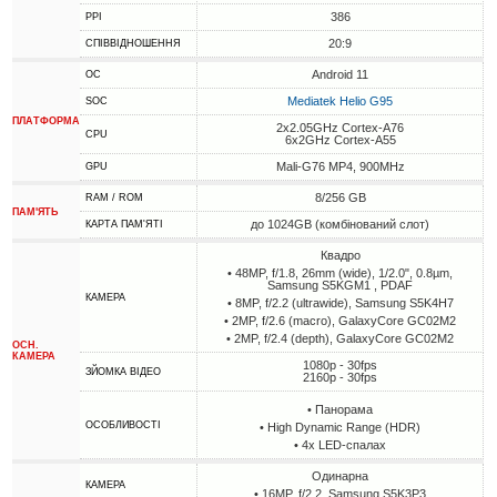
386
PPI
20:9
СПІВВІДНОШЕННЯ
Android 11
ОС
Mediatek Helio G95
SOC
ПЛАТФОРМА
2x2.05GHz Cortex-A76
CPU
6x2GHz Cortex-A55
Mali-G76 MP4, 900MHz
GPU
8/256 GB
RAM / ROM
ПАМ'ЯТЬ
до 1024GB (комбінований слот)
КАРТА ПАМ'ЯТІ
Квадро
• 48MP, f/1.8, 26mm (wide), 1/2.0", 0.8µm,
Samsung S5KGM1 , PDAF
КАМЕРА
• 8MP, f/2.2 (ultrawide), Samsung S5K4H7
• 2MP, f/2.6 (macro), GalaxyCore GC02M2
• 2MP, f/2.4 (depth), GalaxyCore GC02M2
ОСН.
КАМЕРА
1080p - 30fps
ЗЙОМКА ВІДЕО
2160p - 30fps
• Панорама
ОСОБЛИВОСТІ
• High Dynamic Range (HDR)
• 4х LED-спалах
Одинарна
КАМЕРА
• 16MP, f/2.2, Samsung S5K3P3