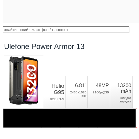
Ulefone Power Armor 13
Helio
6.81"
48MP
13200
mAh
G95
2400x1080
2160p@30
pix.
швидка
8GB RAM
зарядка