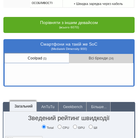
ОСОБЛИВОСТІ
• Швидка зарядка через кабель
Порівняти з іншим девайсом
(всього 6070)
Смартфони на такій же SoC
(Mediatek Dimensity 900)
Coolpad
Всі бренди
(1)
(24)
Загальний
AnTuTu
Geekbench
Більше...
Зведений рейтинг швидкодії
Total
CPU
GPU
ШІ