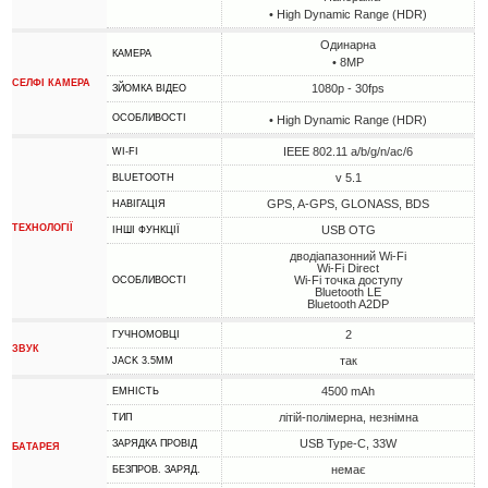
• High Dynamic Range (HDR)
Одинарна
КАМЕРА
• 8MP
СЕЛФІ КАМЕРА
1080p - 30fps
ЗЙОМКА ВІДЕО
ОСОБЛИВОСТІ
• High Dynamic Range (HDR)
IEEE 802.11 a/b/g/n/ac/6
WI-FI
v 5.1
BLUETOOTH
GPS, A-GPS, GLONASS, BDS
НАВІГАЦІЯ
ТЕХНОЛОГІЇ
USB OTG
ІНШІ ФУНКЦІЇ
дводіапазонний Wi-Fi
Wi-Fi Direct
Wi-Fi точка доступу
ОСОБЛИВОСТІ
Bluetooth LE
Bluetooth A2DP
2
ГУЧНОМОВЦІ
ЗВУК
так
JACK 3.5MM
4500 mAh
ЕМНІСТЬ
літій-полімерна, незнімна
ТИП
USB Type-C, 33W
ЗАРЯДКА ПРОВІД
БАТАРЕЯ
немає
БЕЗПРОВ. ЗАРЯД.