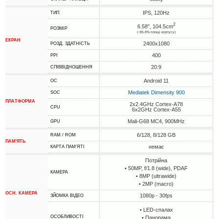
IPS, 120Hz
ТИП
2
6.58", 104.5cm
РОЗМІР
(~85.8% площі корпусу)
ЕКРАН
2400x1080
РОЗД. ЗДАТНІСТЬ
400
PPI
20:9
СПІВВІДНОШЕННЯ
Android 11
ОС
Mediatek Dimensity 900
SOC
ПЛАТФОРМА
2x2.4GHz Cortex-A78
CPU
6x2GHz Cortex-A55
Mali-G68 MC4, 900MHz
GPU
6/128, 8/128 GB
RAM / ROM
ПАМ'ЯТЬ
немає
КАРТА ПАМ'ЯТІ
Потрійна
• 50MP, f/1.8 (wide), PDAF
КАМЕРА
• 8MP (ultrawide)
• 2MP (macro)
ОСН. КАМЕРА
1080p - 30fps
ЗЙОМКА ВІДЕО
• LED-спалах
ОСОБЛИВОСТІ
• Панорама