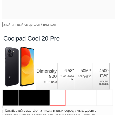
Coolpad Cool 20 Pro
Dimensity
6.58"
50MP
4500
mAh
900
2400x1080
1080p@30
pix.
швидка
6/8GB RAM
зарядка
Китайський смартфон з числа міцних середнячків. Досить