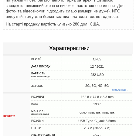
потужний чіпсет, багато пам'яті, гарна батарея із швидкою
зарядкою, відмінний екран із високою частотою оновлення. Для
фото- та відеозйомки підходить слабо (камери не дуже). NFC
відсутній, тому для безконтактних платежів теж не годиться.
На старті продажу вартість близько 280 дол. США.
Характеристики
CP05
ВЕРСІЇ
12 / 2021
ДАТА ВИХОДУ
ВАРТІСТЬ
282 USD
на момент виходу
2G, 3G, 4G, 5G
ЗВ'ЯЗОК
детальніше ↓
162.8 x 74.8 x 8.3 mm
РОЗМІРИ
193 г
ВАГА
МАТЕРІАЛ
скло, пластик, пластик
фронт, низ, рамка
КОРПУС
USB Type-C, jack 3.5mm
РОЗ'ЄМИ
2 SIM (Nano-SIM)
СЛОТИ
збоку
СКАНЕР ПАЛЬЦЯ