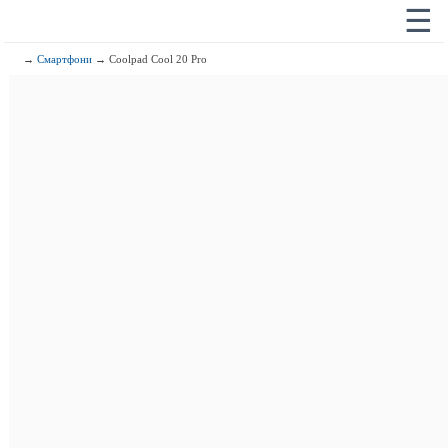
☰
→
Смартфони
→ Coolpad Cool 20 Pro