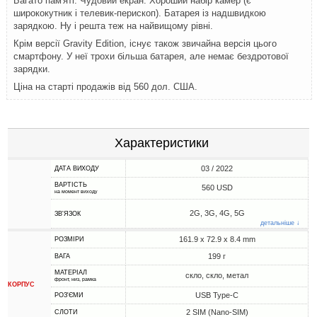
Багато пам'яті. Чудовий екран. Хороший набір камер (є
ширококутник і телевик-перископ). Батарея із надшвидкою
зарядкою. Ну і решта теж на найвищому рівні.
Крім версії Gravity Edition, існує також звичайна версія цього
смартфону. У неї трохи більша батарея, але немає бездротової
зарядки.
Ціна на старті продажів від 560 дол. США.
Характеристики
03 / 2022
ДАТА ВИХОДУ
ВАРТІСТЬ
560 USD
на момент виходу
2G, 3G, 4G, 5G
ЗВ'ЯЗОК
детальніше ↓
161.9 x 72.9 x 8.4 mm
РОЗМІРИ
199 г
ВАГА
МАТЕРІАЛ
скло, скло, метал
фронт, низ, рамка
КОРПУС
USB Type-C
РОЗ'ЄМИ
2 SIM (Nano-SIM)
СЛОТИ