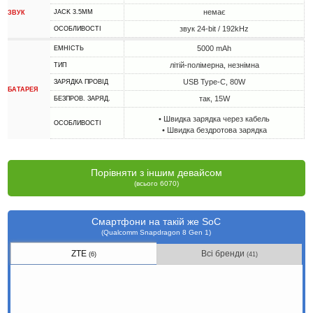
немає
JACK 3.5MM
ЗВУК
звук 24-bit / 192kHz
ОСОБЛИВОСТІ
5000 mAh
ЕМНІСТЬ
літій-полімерна, незнімна
ТИП
USB Type-C, 80W
ЗАРЯДКА ПРОВІД
БАТАРЕЯ
так, 15W
БЕЗПРОВ. ЗАРЯД.
• Швидка зарядка через кабель
ОСОБЛИВОСТІ
• Швидка бездротова зарядка
Порівняти з іншим девайсом
(всього 6070)
Смартфони на такій же SoC
(Qualcomm Snapdragon 8 Gen 1)
ZTE
Всі бренди
(6)
(41)