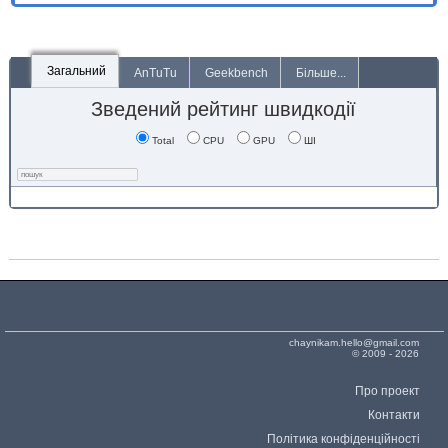
Загальний
AnTuTu
Geekbench
Більше...
Зведений рейтинг швидкодії
Total
CPU
GPU
ШІ
chaynikam.hello@gmail.com
© 2009 - 2026
Про проект
Контакти
Політика конфіденційності