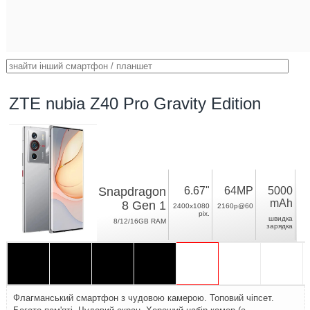
ZTE nubia Z40 Pro Gravity Edition
Snapdragon
6.67"
64MP
5000
mAh
8 Gen 1
2400x1080
2160p@60
pix.
швидка
8/12/16GB RAM
зарядка
Флагманський смартфон з чудовою камерою. Топовий чіпсет.