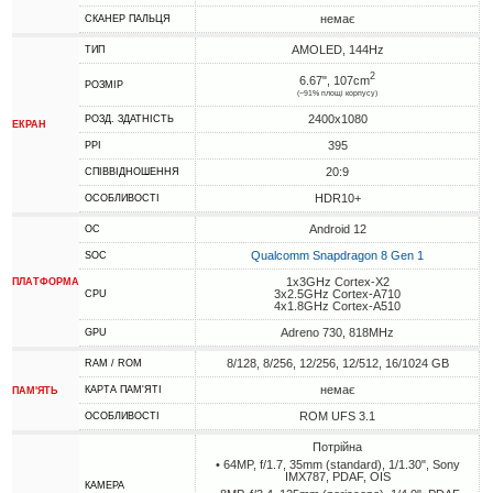
немає
СКАНЕР ПАЛЬЦЯ
AMOLED, 144Hz
ТИП
2
6.67", 107cm
РОЗМІР
(~91% площі корпусу)
2400x1080
РОЗД. ЗДАТНІСТЬ
ЕКРАН
395
PPI
20:9
СПІВВІДНОШЕННЯ
HDR10+
ОСОБЛИВОСТІ
Android 12
ОС
Qualcomm Snapdragon 8 Gen 1
SOC
1x3GHz Cortex-X2
ПЛАТФОРМА
3x2.5GHz Cortex-A710
CPU
4x1.8GHz Cortex-A510
Adreno 730, 818MHz
GPU
8/128, 8/256, 12/256, 12/512, 16/1024 GB
RAM / ROM
немає
КАРТА ПАМ'ЯТІ
ПАМ'ЯТЬ
ROM UFS 3.1
ОСОБЛИВОСТІ
Потрійна
• 64MP, f/1.7, 35mm (standard), 1/1.30", Sony
IMX787, PDAF, OIS
КАМЕРА