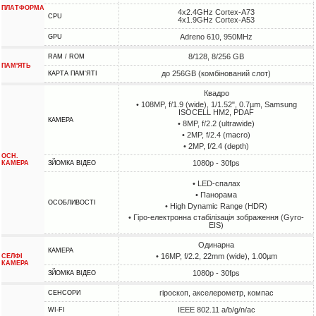
ПЛАТФОРМА
4x2.4GHz Cortex-A73
CPU
4x1.9GHz Cortex-A53
Adreno 610, 950MHz
GPU
8/128, 8/256 GB
RAM / ROM
ПАМ'ЯТЬ
до 256GB (комбінований слот)
КАРТА ПАМ'ЯТІ
Квадро
• 108MP, f/1.9 (wide), 1/1.52", 0.7µm, Samsung
ISOCELL HM2, PDAF
КАМЕРА
• 8MP, f/2.2 (ultrawide)
• 2MP, f/2.4 (macro)
• 2MP, f/2.4 (depth)
ОСН.
1080p - 30fps
КАМЕРА
ЗЙОМКА ВІДЕО
• LED-спалах
• Панорама
ОСОБЛИВОСТІ
• High Dynamic Range (HDR)
• Гіро-електронна стабілізація зображення (Gyro-
EIS)
Одинарна
КАМЕРА
• 16MP, f/2.2, 22mm (wide), 1.00µm
СЕЛФІ
КАМЕРА
1080p - 30fps
ЗЙОМКА ВІДЕО
гіроскоп, акселерометр, компас
СЕНСОРИ
IEEE 802.11 a/b/g/n/ac
WI-FI