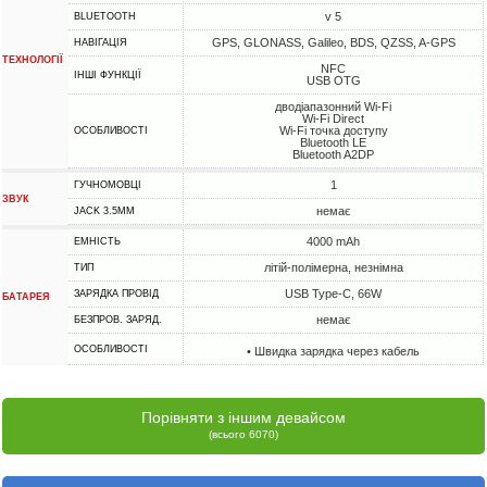
v 5
BLUETOOTH
GPS, GLONASS, Galileo, BDS, QZSS, A-GPS
НАВІГАЦІЯ
ТЕХНОЛОГІЇ
NFC
ІНШІ ФУНКЦІЇ
USB OTG
дводіапазонний Wi-Fi
Wi-Fi Direct
Wi-Fi точка доступу
ОСОБЛИВОСТІ
Bluetooth LE
Bluetooth A2DP
1
ГУЧНОМОВЦІ
ЗВУК
немає
JACK 3.5MM
4000 mAh
ЕМНІСТЬ
літій-полімерна, незнімна
ТИП
USB Type-C, 66W
ЗАРЯДКА ПРОВІД
БАТАРЕЯ
немає
БЕЗПРОВ. ЗАРЯД.
ОСОБЛИВОСТІ
• Швидка зарядка через кабель
Порівняти з іншим девайсом
(всього 6070)