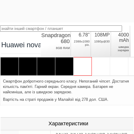
Snapdragon
6.78"
108MP
4000
mAh
680
2388x1080
1080p@30
Huawei nova 9 SE
pix.
швидка
8GB RAM
зарядка
Смартфон добротного середнього класу. Непоганий чіпсет. Достатня
кількість пам'яті. Гарний екран. Середня камера. Батарея не
найємніша, але із швидкою зарядкою.
Вартість на страті продажів у Малайзії від 278 дол. США.
Характеристики