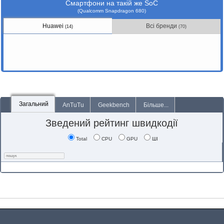
Смартфони на такій же SoC
(Qualcomm Snapdragon 680)
Huawei
Всі бренди
(14)
(70)
Загальний
AnTuTu
Geekbench
Більше...
Зведений рейтинг швидкодії
Total
CPU
GPU
ШІ