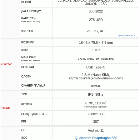
JLN-LX1, JLN-LX3, JuliaQN-L01B, JuliaQN-L21B,
ВЕРСІЇ
JuliaQN-L23A
03 / 2022
ДАТА ВИХОДУ
ВАРТІСТЬ
278 USD
на момент виходу
2G, 3G, 4G
ЗВ'ЯЗОК
детальніше ↓
164.6 x 75.6 x 7.9 mm
РОЗМІРИ
191 г
ВАГА
МАТЕРІАЛ
скло, пластик, пластик
фронт, низ, рамка
КОРПУС
USB Type-C
РОЗ'ЄМИ
2 SIM (Nano-SIM),
СЛОТИ
карта пам'яті (комбінований слот)
немає
СКАНЕР ПАЛЬЦЯ
IPS, 90Hz
ТИП
2
6.78", 111cm
РОЗМІР
(~89% площі корпусу)
ЕКРАН
2388x1080
РОЗД. ЗДАТНІСТЬ
387
PPI
Android 11
ОС
Qualcomm Snapdragon 680
SOC