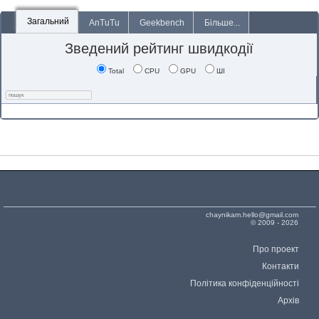
Загальний
AnTuTu
Geekbench
Більше...
Зведений рейтинг швидкодії
Total
CPU
GPU
ШІ
chaynikam.hello@gmail.com
© 2009 - 2026
Про проект
Контакти
Політика конфіденційності
Архів