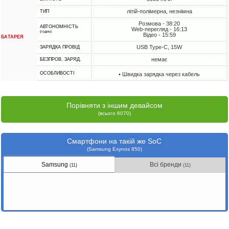
літій-полімерна, незнімна
ТИП
Розмова - 38:20
АВТОНОМНІСТЬ
Web-перегляд - 16:13
(годин)
Відео - 15:59
БАТАРЕЯ
USB Type-C, 15W
ЗАРЯДКА ПРОВІД
немає
БЕЗПРОВ. ЗАРЯД.
ОСОБЛИВОСТІ
• Швидка зарядка через кабель
Порівняти з іншим девайсом
(всього 6070)
Смартфони на такій же SoC
(Samsung Exynos 850)
Samsung
Всі бренди
(11)
(11)