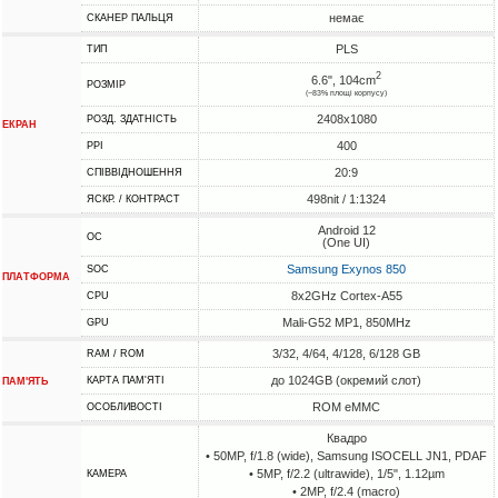
немає
СКАНЕР ПАЛЬЦЯ
PLS
ТИП
2
6.6", 104cm
РОЗМІР
(~83% площі корпусу)
2408x1080
РОЗД. ЗДАТНІСТЬ
ЕКРАН
400
PPI
20:9
СПІВВІДНОШЕННЯ
498nit / 1:1324
ЯСКР. / КОНТРАСТ
Android 12
ОС
(One UI)
Samsung Exynos 850
SOC
ПЛАТФОРМА
8x2GHz Cortex-A55
CPU
Mali-G52 MP1, 850MHz
GPU
3/32, 4/64, 4/128, 6/128 GB
RAM / ROM
до 1024GB (окремий слот)
КАРТА ПАМ'ЯТІ
ПАМ'ЯТЬ
ROM eMMC
ОСОБЛИВОСТІ
Квадро
• 50MP, f/1.8 (wide), Samsung ISOCELL JN1, PDAF
• 5MP, f/2.2 (ultrawide), 1/5", 1.12µm
КАМЕРА
• 2MP, f/2.4 (macro)