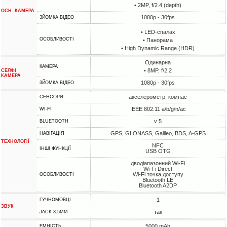
• 2MP, f/2.4 (depth)
ОСН. КАМЕРА
1080p - 30fps
ЗЙОМКА ВІДЕО
• LED-спалах
ОСОБЛИВОСТІ
• Панорама
• High Dynamic Range (HDR)
Одинарна
КАМЕРА
• 8MP, f/2.2
СЕЛФІ
КАМЕРА
1080p - 30fps
ЗЙОМКА ВІДЕО
акселерометр, компас
СЕНСОРИ
IEEE 802.11 a/b/g/n/ac
WI-FI
v 5
BLUETOOTH
GPS, GLONASS, Galileo, BDS, A-GPS
НАВІГАЦІЯ
ТЕХНОЛОГІЇ
NFC
ІНШІ ФУНКЦІЇ
USB OTG
дводіапазонний Wi-Fi
Wi-Fi Direct
Wi-Fi точка доступу
ОСОБЛИВОСТІ
Bluetooth LE
Bluetooth A2DP
1
ГУЧНОМОВЦІ
ЗВУК
так
JACK 3.5MM
5000 mAh
ЕМНІСТЬ