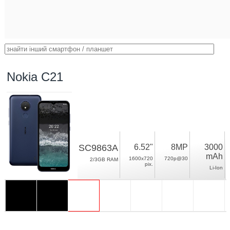
Nokia C21
SC9863A
6.52"
8MP
3000
mAh
1600x720
720p@30
2/3GB RAM
pix.
Li-Ion