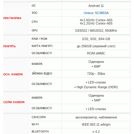
Android 11
ОС
Unisoc SC9863A
SOC
ПЛАТФОРМА
4x1.6GHz Cortex-A55
CPU
4x1.2GHz Cortex-A55
GE8322 / IMG8322, 550MHz
GPU
2/32, 3/32, 3/64 GB
RAM / ROM
до 256GB (окремий слот)
КАРТА ПАМ'ЯТІ
ПАМ'ЯТЬ
ROM eMMC
ОСОБЛИВОСТІ
Одинарна
КАМЕРА
• 8MP
720p - 30fps
ЗЙОМКА ВІДЕО
ОСН. КАМЕРА
• LED-спалах
ОСОБЛИВОСТІ
• High Dynamic Range (HDR)
Одинарна
КАМЕРА
• 5MP
СЕЛФІ КАМЕРА
ОСОБЛИВОСТІ
• LED-спалах
акселерометр, наближення
СЕНСОРИ
IEEE 802.11 a/b/g/n
WI-FI
v 4.2
BLUETOOTH