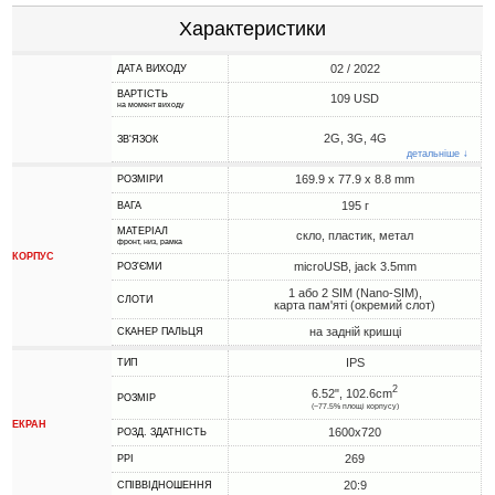
Характеристики
02 / 2022
ДАТА ВИХОДУ
ВАРТІСТЬ
109 USD
на момент виходу
2G, 3G, 4G
ЗВ'ЯЗОК
детальніше ↓
169.9 x 77.9 x 8.8 mm
РОЗМІРИ
195 г
ВАГА
МАТЕРІАЛ
скло, пластик, метал
фронт, низ, рамка
КОРПУС
microUSB, jack 3.5mm
РОЗ'ЄМИ
1 або 2 SIM (Nano-SIM),
СЛОТИ
карта пам'яті (окремий слот)
на задній кришці
СКАНЕР ПАЛЬЦЯ
IPS
ТИП
2
6.52", 102.6cm
РОЗМІР
(~77.5% площі корпусу)
ЕКРАН
1600x720
РОЗД. ЗДАТНІСТЬ
269
PPI
20:9
СПІВВІДНОШЕННЯ