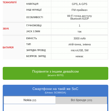
ТЕХНОЛОГІЇ
GPS, A-GPS
НАВІГАЦІЯ
FM-приймач
ІНШІ ФУНКЦІЇ
Wi-Fi точка доступу
ОСОБЛИВОСТІ
Bluetooth A2DP
1
ГУЧНОМОВЦІ
ЗВУК
так
JACK 3.5MM
3000 mAh
ЕМНІСТЬ
літій-іонна, знімна
ТИП
БАТАРЕЯ
microUSB, 5W
ЗАРЯДКА ПРОВІД
немає
БЕЗПРОВ. ЗАРЯД.
Порівняти з іншим девайсом
(всього 6070)
Смартфони на такій же SoC
(Unisoc SC9863A)
Nokia
Всі бренди
(12)
(103)