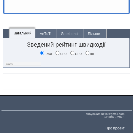
Загальний
AnTuTu
Geekbench
Більше...
Зведений рейтинг швидкодії
Total
CPU
GPU
ШІ
chaynikam.hello@gmail.com
© 2009 - 2026
Про проект