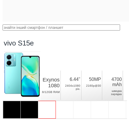
vivo S15e
Exynos
6.44"
50MP
4700
mAh
1080
2404x1080
2160p@30
pix.
швидка
8/12GB RAM
зарядка