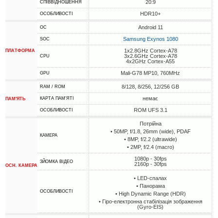
20:9
СПІВВІДНОШЕННЯ
HDR10+
ОСОБЛИВОСТІ
Android 11
ОС
Samsung Exynos 1080
SOC
1x2.8GHz Cortex-A78
ПЛАТФОРМА
3x2.6GHz Cortex-A78
CPU
4x2GHz Cortex-A55
Mali-G78 MP10, 760MHz
GPU
8/128, 8/256, 12/256 GB
RAM / ROM
немає
КАРТА ПАМ'ЯТІ
ПАМ'ЯТЬ
ROM UFS 3.1
ОСОБЛИВОСТІ
Потрійна
• 50MP, f/1.8, 26mm (wide), PDAF
КАМЕРА
• 8MP, f/2.2 (ultrawide)
• 2MP, f/2.4 (macro)
1080p - 30fps
ЗЙОМКА ВІДЕО
2160p - 30fps
ОСН. КАМЕРА
• LED-спалах
• Панорама
ОСОБЛИВОСТІ
• High Dynamic Range (HDR)
• Гіро-електронна стабілізація зображення
(Gyro-EIS)