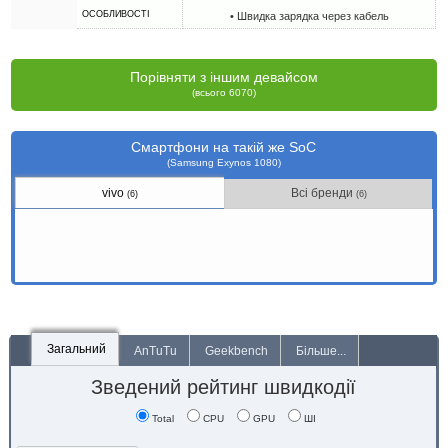
ОСОБЛИВОСТІ
• Швидка зарядка через кабель
Порівняти з іншим девайсом
(всього 6070)
Смартфони на такій же SoC
(Samsung Exynos 1080)
vivo
Всі бренди
(6)
(6)
Загальний
AnTuTu
Geekbench
Більше...
Зведений рейтинг швидкодії
Total
CPU
GPU
ШІ