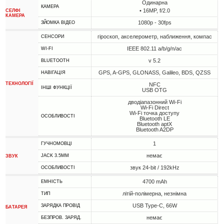
Одинарна
КАМЕРА
• 16MP, f/2.0
СЕЛФІ
КАМЕРА
1080p - 30fps
ЗЙОМКА ВІДЕО
гіроскоп, акселерометр, наближення, компас
СЕНСОРИ
IEEE 802.11 a/b/g/n/ac
WI-FI
v 5.2
BLUETOOTH
GPS, A-GPS, GLONASS, Galileo, BDS, QZSS
НАВІГАЦІЯ
ТЕХНОЛОГІЇ
NFC
ІНШІ ФУНКЦІЇ
USB OTG
дводіапазонний Wi-Fi
Wi-Fi Direct
Wi-Fi точка доступу
ОСОБЛИВОСТІ
Bluetooth LE
Bluetooth aptX
Bluetooth A2DP
1
ГУЧНОМОВЦІ
немає
JACK 3.5MM
ЗВУК
звук 24-bit / 192kHz
ОСОБЛИВОСТІ
4700 mAh
ЕМНІСТЬ
літій-полімерна, незнімна
ТИП
USB Type-C, 66W
ЗАРЯДКА ПРОВІД
БАТАРЕЯ
немає
БЕЗПРОВ. ЗАРЯД.