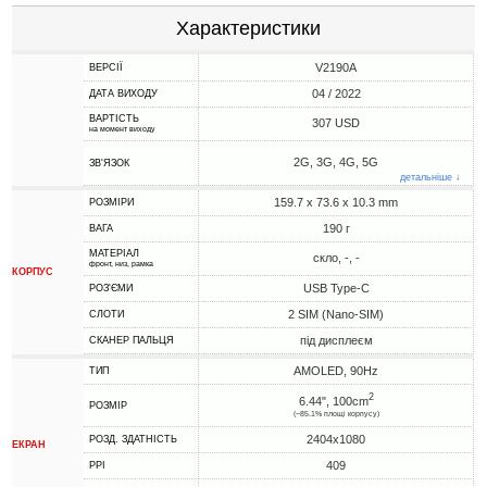
Характеристики
V2190A
ВЕРСІЇ
04 / 2022
ДАТА ВИХОДУ
ВАРТІСТЬ
307 USD
на момент виходу
2G, 3G, 4G, 5G
ЗВ'ЯЗОК
детальніше ↓
159.7 x 73.6 x 10.3 mm
РОЗМІРИ
190 г
ВАГА
МАТЕРІАЛ
скло, -, -
фронт, низ, рамка
КОРПУС
USB Type-C
РОЗ'ЄМИ
2 SIM (Nano-SIM)
СЛОТИ
під дисплеєм
СКАНЕР ПАЛЬЦЯ
AMOLED, 90Hz
ТИП
2
6.44", 100cm
РОЗМІР
(~85.1% площі корпусу)
2404x1080
РОЗД. ЗДАТНІСТЬ
ЕКРАН
409
PPI